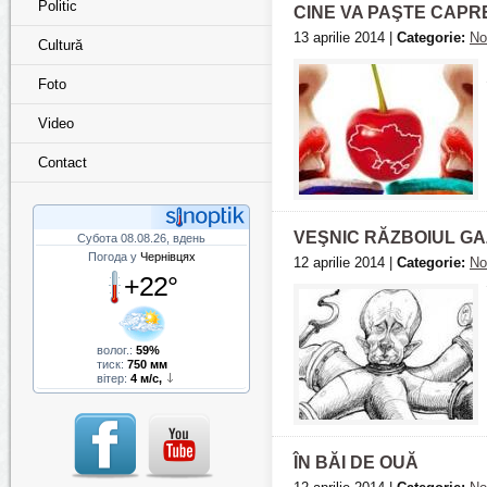
Politic
CINE VA PAŞTE CAPR
13 aprilie 2014 |
Categorie:
No
Cultură
Foto
Video
Contact
VEŞNIC RĂZBOIUL GA
Субота 08.08.26, вдень
Погода у
Чернівцях
12 aprilie 2014 |
Categorie:
No
+22°
волог.:
59%
тиск:
750 мм
вітер:
4 м/с,
ÎN BĂI DE OUĂ