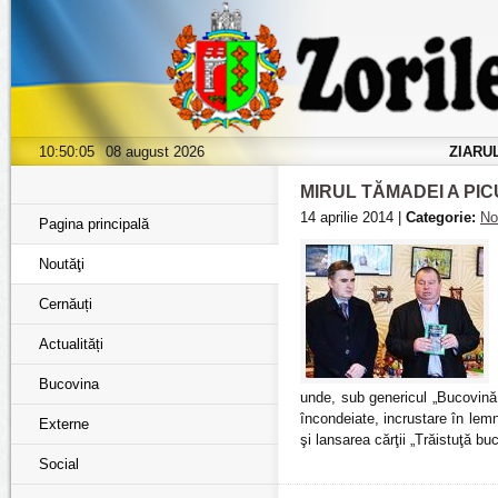
10:50:07
08 august 2026
ZIARU
MIRUL TĂMADEI A PIC
14 aprilie 2014 |
Categorie:
No
Pagina principală
Noutăţi
Cernăuți
Actualități
Bucovina
unde, sub genericul „Bucovină
încondeiate, incrustare în lemn
Externe
şi lansarea cărţii „Trăistuţă b
Social