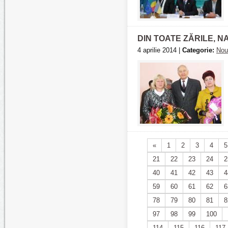
DIN TOATE ZĂRILE, N
4 aprilie 2014 |
Categorie:
Nou
«
1
2
3
4
5
21
22
23
24
2
40
41
42
43
4
59
60
61
62
6
78
79
80
81
8
97
98
99
100
114
115
116
117