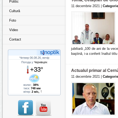
Politic
11 decembrie 2021 |
Categorie
Cultură
Foto
Video
Contact
jubiliară „100 de ani de la v
baştină, i-a conferit înaltul ti
Четвер 06.08.26, вечір
Погода у
Чернівцях
+33°
Actualul primar al Cernă
11 decembrie 2021 |
Categorie
волог.:
38%
тиск:
748 мм
вітер:
2 м/с,