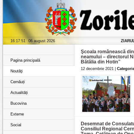
16:17:53
06 august 2026
ZIARU
Şcoala românească din O
neamului – directorul N
Pagina principală
Bătălia din Hotin”
12 decembrie 2021 |
Categorie
Noutăţi
Cernăuți
Actualități
Bucovina
Externe
Desemnat de Consulatul 
Social
Consiliul Regional Cern
Toma, Cetăţean de Onoar