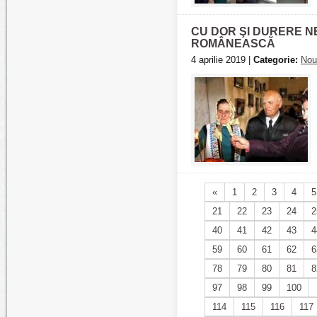
CU DOR ŞI DURERE N
ROMÂNEASCĂ
4 aprilie 2019 |
Categorie:
Nou
«
1
2
3
4
5
21
22
23
24
2
40
41
42
43
4
59
60
61
62
6
78
79
80
81
8
97
98
99
100
114
115
116
117