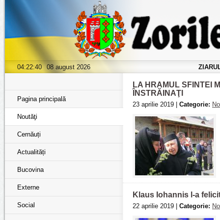
04:22:42
08 august 2026
ZIARU
LA HRAMUL SFINTEI 
ÎNSTRĂINAŢI
Pagina principală
23 aprilie 2019 |
Categorie:
No
Noutăţi
Cernăuți
Actualități
Bucovina
Externe
Klaus Iohannis l-a felic
Social
22 aprilie 2019 |
Categorie:
No