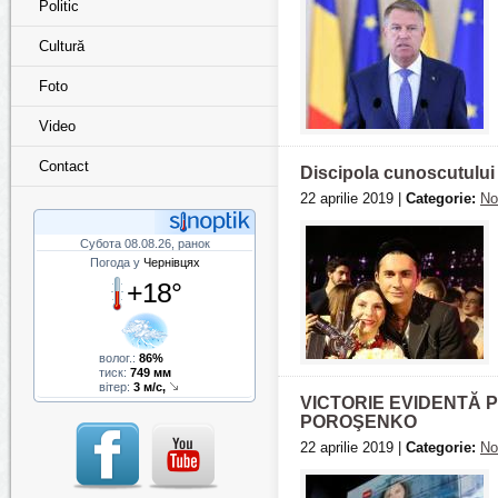
Politic
Cultură
Foto
Video
Contact
Discipola cunoscutului 
22 aprilie 2019 |
Categorie:
No
Субота 08.08.26, ранок
Погода у
Чернівцях
+18°
волог.:
86%
тиск:
749 мм
вітер:
3 м/с,
VICTORIE EVIDENTĂ 
POROŞENKO
22 aprilie 2019 |
Categorie:
No