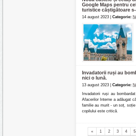
Google Maps pentru cele 
turistice câștigătoare s
14 august 2023 |
Categorie:
N
Invadatorii ruși au bom
nici o lună.
13 august 2023 |
Categorie:
N
Invadatorii ruși au bombardat
Afacerilor Interne a adăugat c
familie au murit - un soț, soție 
copilului este critică.
«
1
2
3
4
5