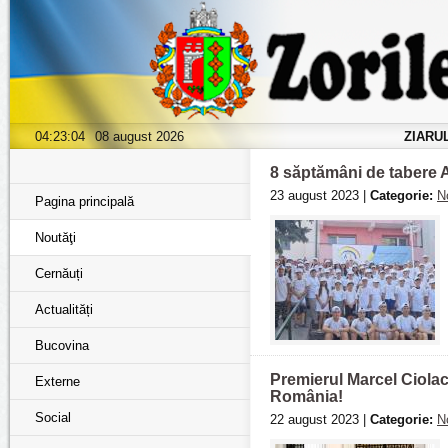
04:23:06
08 august 2026
ZIARU
8 săptămâni de tabere
23 august 2023 |
Categorie:
N
Pagina principală
Noutăţi
Cernăuți
Actualități
Bucovina
Premierul Marcel Ciolac
Externe
România!
Social
22 august 2023 |
Categorie:
N