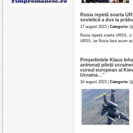
Rusia repetă soarta URS
sovietică a dus la prăb
17 august 2023 |
Categorie:
N
Rusia repetă soarta URSS, o a
URSS, iar Rusia face acum acel
Președintele Klaus Ioha
antrenați piloții ucrai
cursul european al Kiev
Ucraina…”
16 august 2023 |
Categorie:
N