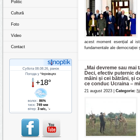
Politic
Cultură
Foto
Video
acest moment esențial al isto
Contact
fundamentale ale democrației și 
„Mai devreme sau mai tâ
Субота 08.08.26, ранок
Deci, efectiv puternic d
Погода у
Чернівцях
mâini și cei bătrâni, și
+18°
ce conduc Ucraina – miniș
21 august 2023 |
Categorie:
N
волог.:
86%
тиск:
749 мм
вітер:
3 м/с,