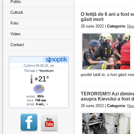
Politic
Cultură
O fetiță de 6 ani a fost 
găsit mort
Foto
26 iunie 2022 |
Categorie:
Nou
Video
Contact
Субота 08.08.26, ніч
Погода у
Чернівцях
posibil tatăl ei, a fost găsit mo
+21°
TERORISM!!! Azi dimineaț
волог.:
85%
asupra Kievului a fost d
тиск:
748 мм
вітер:
4 м/с,
26 iunie 2022 |
Categorie:
Nou