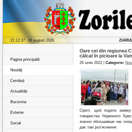
21:12:39
08 august 2026
ZIARU
Oare cei din regiunea 
călcat în picioare la V
Pagina principală
26 iunie 2022 |
Categorie:
Nou
Noutăţi
Cernăuți
Actualități
Bucovina
Сіреті, щоб подати заявку
Externe
товариства Червоного Хрес
значно збільшивши час очік
Social
дає такі роз’яснення: