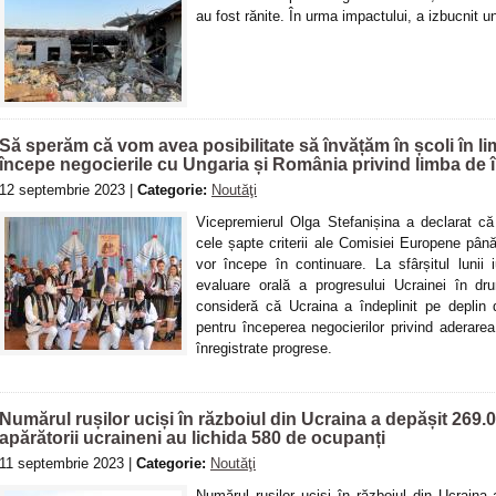
au fost rănite. În urma impactului, a izbucnit u
Să sperăm că vom avea posibilitate să învățăm în școli în
începe negocierile cu Ungaria și România privind limba de 
12 septembrie 2023 |
Categorie:
Noutăţi
Vicepremierul Olga Stefanișina a declarat c
cele șapte criterii ale Comisiei Europene până
vor începe în continuare. La sfârșitul luni
evaluare orală a progresului Ucrainei în 
consideră că Ucraina a îndeplinit pe deplin 
pentru începerea negocierilor privind aderarea,
înregistrate progrese.
Numărul rușilor uciși în războiul din Ucraina a depășit 269.0
apărătorii ucraineni au lichida 580 de ocupanți
11 septembrie 2023 |
Categorie:
Noutăţi
Numărul rușilor uciși în războiul din Ucraina 