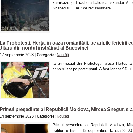
kamikaze și 1 rachetă balistică Iskander-M, 
Shahed și 1 UAV de recunoaștere.
La Probotești, Herța, în oaza românității, pe aripile fericirii
Jitaru din nordul înstrăinat al Bucovinei
17 septembrie 2023 |
Categorie:
Noutăţi
la Gimnaziul din Probotești, plasa Herței, a
sensibilizat pe participanți. A fost lansat SD-ul 
Primul președinte al Republicii Moldova, Mircea Snegur, s-a 
14 septembrie 2023 |
Categorie:
Noutăţi
Primul președinte al Republicii Moldova, Mir
fraților, e trist… 13 septembrie, la ora 23.0