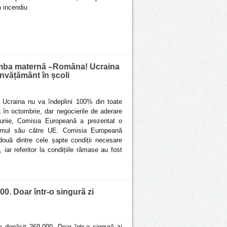
n incendiu
 limba maternă –Româna! Ucraina
învățământ în școli
ă Ucraina nu va îndeplini 100% din toate
 în octombrie, dar negocierile de aderare
i iunie, Comisia Europeană a prezentat o
drumul său către UE. Comisia Europeană
două dintre cele șapte condiții necesare
 iar referitor la condițiile rămase au fost
00. Doar într-o singură zi
a depășit 269.000. Doar într-o singură zi