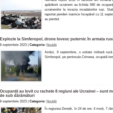
apărătorii ucraineni au lichida 580 de ocupan
ucrainenilor la invazia invadatorilor ruși. St
raportat pierderi inamice începând cu 11 septem
au pierdut:
Explozie la Simferopol, drone lovesc puternic în armata rus
9 septembrie 2023 |
Categorie:
Noutăţi
Astăzi, 9 septembrie, o unitate militară rusă
Simferopol, pe peninsula Crimeea, ocupată tem
Ocupanții au lovit cu rachete 8 regiuni ale Ucrainei – sunt mo
de sub dărâmături
9 septembrie 2023 |
Categorie:
Noutăţi
În regiunea Donețk, în 24 de ore: 4 morți, 7 răni