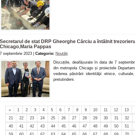
Secretarul de stat DRP Gheorghe Cârciu a întâlnit trezorierul
Chicago,Maria Pappas
7 septembrie 2023 |
Categorie:
Noutăţi
Discuțiile, deafășurate în data de 7 septemb
din metropola Chicago și proiectele Departam
vederea păstrării identităţii etnice, culturale
pretutindeni.
«
1
2
3
4
5
6
7
8
9
10
11
12
13
21
22
23
24
25
26
27
28
29
30
31
32
40
41
42
43
44
45
46
47
48
49
50
51
59
60
61
62
63
64
65
66
67
68
69
70