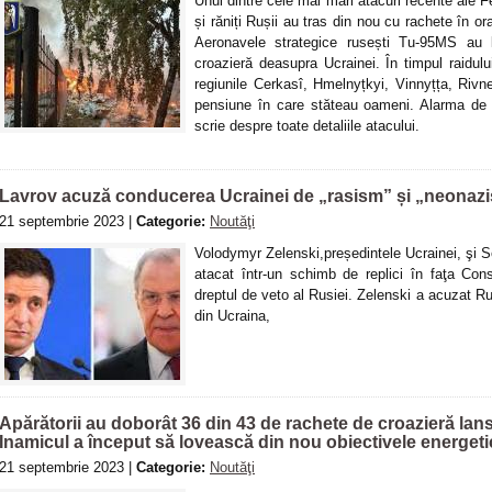
Unul dintre cele mai mari atacuri recente ale F
și răniți Rușii au tras din nou cu rachete în o
Aeronavele strategice rusești Tu-95MS au
croazieră deasupra Ucrainei. În timpul raidulu
regiunile Cerkasî, Hmelnyțkyi, Vinnyțța, Rivne
pensiune în care stăteau oameni. Alarma de 
scrie despre toate detaliile atacului.
Lavrov acuză conducerea Ucrainei de „rasism” și „neonaz
21 septembrie 2023 |
Categorie:
Noutăţi
Volodymyr Zelenski,președintele Ucrainei, şi Se
atacat într-un schimb de replici în faţa Consi
dreptul de veto al Rusiei. Zelenski a acuzat Rus
din Ucraina,
Apărătorii au doborât 36 din 43 de rachete de croazieră lan
Inamicul a început să lovească din nou obiectivele energeti
21 septembrie 2023 |
Categorie:
Noutăţi