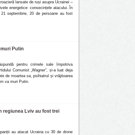
roazieră lansate de ruși asupra Ucrainei –
vele energetice: consecințele atacului..În
, 21 septembrie, 20 de persoane au fost
 muri Putin
răspundă pentru crimele sale împotriva
artidului Comunist „Wagner”, și-a luat deja
e de moartea sa, psihiatrul și vrăjitoarea
um va muri Putin.
n regiunea Lviv au fost trei
upanții au atacat Ucraina cu 30 de drone