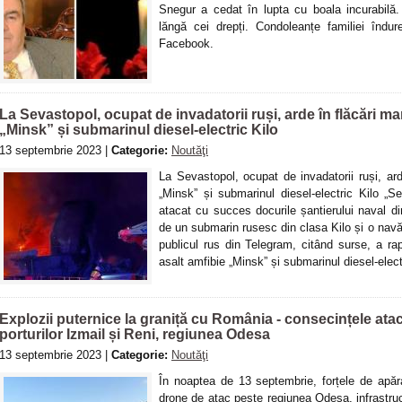
Snegur a cedat în lupta cu boala incurabilă
lăngă cei drepți. Condoleanțe familiei îndu
Facebook.
La Sevastopol, ocupat de invadatorii ruși, arde în flăcări m
„Minsk” și submarinul diesel-electric Kilo
13 septembrie 2023 |
Categorie:
Noutăţi
La Sevastopol, ocupat de invadatorii ruși, ar
„Minsk” și submarinul diesel-electric Kilo „
atacat cu succes docurile șantierului naval d
de un submarin rusesc din clasa Kilo și o navă 
publicul rus din Telegram, citând surse, a r
asalt amfibie „Minsk” și submarinul diesel-elec
Explozii puternice la graniță cu România - consecințele at
porturilor Izmail și Reni, regiunea Odesa
13 septembrie 2023 |
Categorie:
Noutăţi
În noaptea de 13 septembrie, forțele de apă
drone de atac peste regiunea Odesa, infrastruct