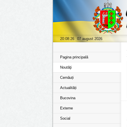
20:08:27
07 august 2026
Pagina principală
Noutăţi
Cernăuți
Actualități
Bucovina
Externe
Social