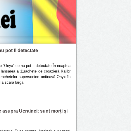
u pot fi detectate
e ”Onyx” ce nu pot fi detectate În noaptea
 lansarea a 11rachete de croazieră Kalibr
rachetelor supersonice antinavă Onyx în
la scară largă,
e asupra Ucrainei: sunt morți și