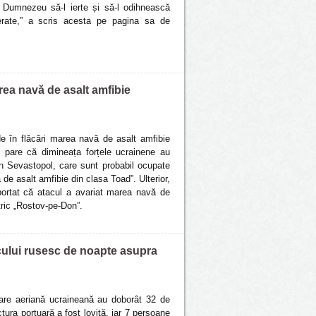
. Dumnezeu să-l ierte și să-l odihnească
rerate,” a scris acesta pe pagina sa de
area navă de asalt amfibie
de în flăcări marea navă de asalt amfibie
Se pare că dimineața forțele ucrainene au
in Sevastopol, care sunt probabil ocupate
de asalt amfibie din clasa Toad”. Ulterior,
aportat că atacul a avariat marea navă de
tric „Rostov-pe-Don”.
acului rusesc de noapte asupra
rare aeriană ucraineană au doborât 32 de
ura portuară a fost lovită, iar 7 persoane