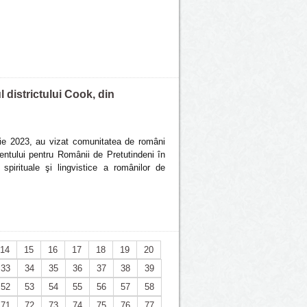
 districtului Cook, din
rie 2023, au vizat comunitatea de români
entului pentru Românii de Pretutindeni în
, spirituale şi lingvistice a românilor de
14
15
16
17
18
19
20
33
34
35
36
37
38
39
52
53
54
55
56
57
58
71
72
73
74
75
76
77