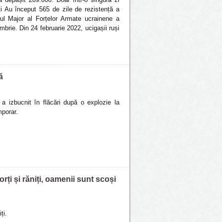
ți Au început 565 de zile de rezistență a
atul Major al Forțelor Armate ucrainene a
brie. Din 24 februarie 2022, ucigașii ruși
ă
 a izbucnit în flăcări după o explozie la
porar.
rți și răniți, oamenii sunt scoși
ți.