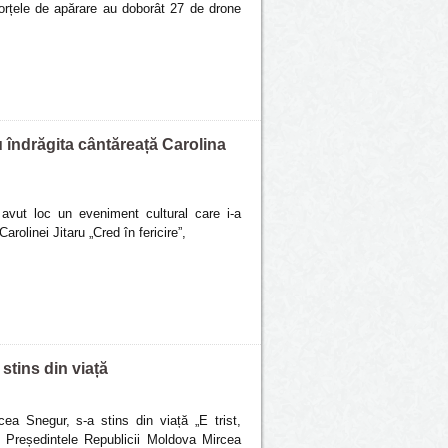
forțele de apărare au doborât 27 de drone
 cu îndrăgita cântăreață Carolina
 avut loc un eveniment cultural care i-a
Carolinei Jitaru „Cred în fericire”,
stins din viață
cea Snegur, s-a stins din viață „E trist,
0, Președintele Republicii Moldova Mircea