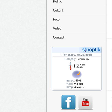
Politic
Cultură
Foto
Video
Contact
П'ятниця 07.08.26, вечір
Погода у
Чернівцях
+22°
волог.:
90%
тиск:
748 мм
вітер:
4 м/с,