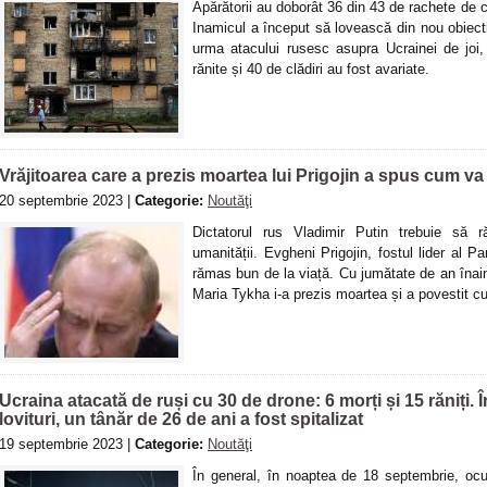
Apărătorii au doborât 36 din 43 de rachete de c
Inamicul a început să lovească din nou obiecti
urma atacului rusesc asupra Ucrainei de joi
rănite și 40 de clădiri au fost avariate.
Vrăjitoarea care a prezis moartea lui Prigojin a spus cum va
20 septembrie 2023 |
Categorie:
Noutăţi
Dictatorul rus Vladimir Putin trebuie să 
umanității. Evgheni Prigojin, fostul lider al P
rămas bun de la viață. Cu jumătate de an înaint
Maria Tykha i-a prezis moartea și a povestit c
Ucraina atacată de ruși cu 30 de drone: 6 morți și 15 răniți. Î
lovituri, un tânăr de 26 de ani a fost spitalizat
19 septembrie 2023 |
Categorie:
Noutăţi
În general, în noaptea de 18 septembrie, oc