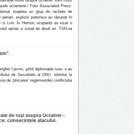
ederației Ruse asupra Ucrainei: sunt morți
rașele ucrainene / Foto: Associated Press.
 lansat noaptea un grup de rachete de
i aerian, explozii puternice au răsunat în
 și Lviv. În Herson, ocupanții au vizat o
raid aerian a sunat de două ori. TSN.ua
ism”.
rghei Lavrov, şeful diplomaţiei ruse, s-au
liului de Securitate al ONU, referitor la
ia de „blocarea” reglementării conflictului
sate de ruși asupra Ucrainei –
ce: consecințele atacului.