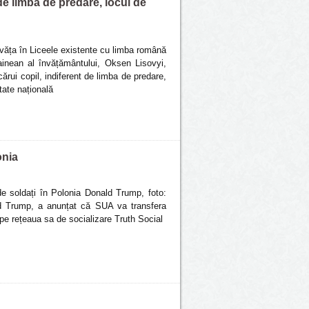
 de limba de predare, locul de
văța în Liceele existente cu limba română
ainean al învățământului, Oksen Lisovyi,
cărui copil, indiferent de limba de predare,
tate națională
onia
e soldați în Polonia Donald Trump, foto:
 Trump, a anunțat că SUA va transfera
pe rețeaua sa de socializare Truth Social