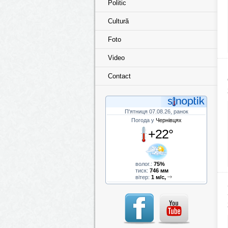
Politic
Cultură
Foto
Video
Contact
П'ятниця 07.08.26, ранок
Погода у
Чернівцях
+22°
волог.:
75%
тиск:
746 мм
вітер:
1 м/с,