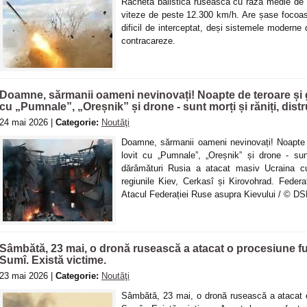
Racheta balistică rusească cu rază medie de 
viteze de peste 12.300 km/h. Are șase focoas
dificil de interceptat, deși sistemele moderne
contracareze.
Doamne, sărmanii oameni nevinovați! Noapte de teroare și g
cu „Pumnale”, „Oreșnik” și drone - sunt morți și răniți, dis
24 mai 2026 |
Categorie:
Noutăţi
Doamne, sărmanii oameni nevinovați! Noapte 
lovit cu „Pumnale”, „Oreșnik” și drone - sun
dărâmături Rusia a atacat masiv Ucraina cu
regiunile Kiev, Cerkasî și Kirovohrad. Feder
Atacul Federației Ruse asupra Kievului / © DS
Sâmbătă, 23 mai, o dronă rusească a atacat o procesiune fun
Sumî. Există victime.
23 mai 2026 |
Categorie:
Noutăţi
Sâmbătă, 23 mai, o dronă rusească a atacat o 