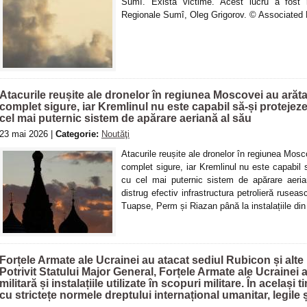
Sumî. Există victime. Acest lucru a fost ra
Regionale Sumî, Oleg Grigorov. © Associated
Atacurile reușite ale dronelor în regiunea Moscovei au arătat
complet sigure, iar Kremlinul nu este capabil să-și protejeze
cel mai puternic sistem de apărare aeriană al său
23 mai 2026 |
Categorie:
Noutăţi
Atacurile reușite ale dronelor în regiunea Mosco
complet sigure, iar Kremlinul nu este capabil s
cu cel mai puternic sistem de apărare aeri
distrug efectiv infrastructura petrolieră ruseasc
Tuapse, Perm și Riazan până la instalațiile di
Forțele Armate ale Ucrainei au atacat sediul Rubicon și alte in
Potrivit Statului Major General, Forțele Armate ale Ucrainei 
militară și instalațiile utilizate în scopuri militare. În acela
cu strictețe normele dreptului internațional umanitar, legile ș