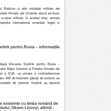
 Rubicon și alte instalații militare ale
Forțele Armate ale Ucrainei atacă exclusiv
 în scopuri militare. În același timp, armata
ptului internațional umanitar, legile și
arlink pentru Rusia – informațiile
e după blocarea Starlink pentru Rusia –
Statul Major General al Forțelor Armate ale
itare a SUA, ca urmare a contraofensivei
iv 400 de kilometri pătrați de teritoriu au
ortabile de internet Starlink au devenit
le existente cu limba română de
tului, Oksen Lisovyi, afirmă :