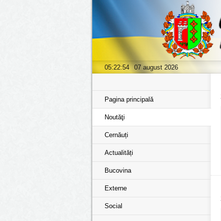
05:22:55
07 august 2026
Pagina principală
Noutăţi
Cernăuți
Actualități
Bucovina
Externe
Social