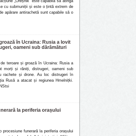
acțiune „Oreșnik” este capabilă să atingă
e cu submuniții și este o țintă extrem de
 de apărare antirachetă sunt capabile să o
roază în Ucraina: Rusia a lovit
trugeri, oameni sub dărâmături
de teroare și groază în Ucraina: Rusia a
t morți și răniți, distrugeri, oameni sub
 rachete și drone. Au loc distrugeri în
ația Rusă a atacat și regiunea Hmelnițki.
NStsi
erară la periferia orașului
procesiune funerară la periferia orașului