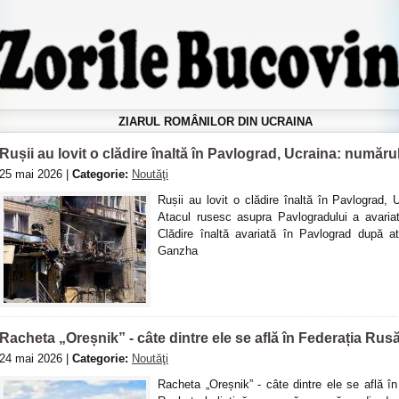
ZIARUL ROMÂNILOR DIN UCRAINA
Rușii au lovit o clădire înaltă în Pavlograd, Ucraina: numărul
25 mai 2026 |
Categorie:
Noutăţi
Rușii au lovit o clădire înaltă în Pavlograd, 
Atacul rusesc asupra Pavlogradului a avariat
Clădire înaltă avariată în Pavlograd după 
Ganzha
Racheta „Oreșnik” - câte dintre ele se află în Federația Rusă
24 mai 2026 |
Categorie:
Noutăţi
Racheta „Oreșnik” - câte dintre ele se află î