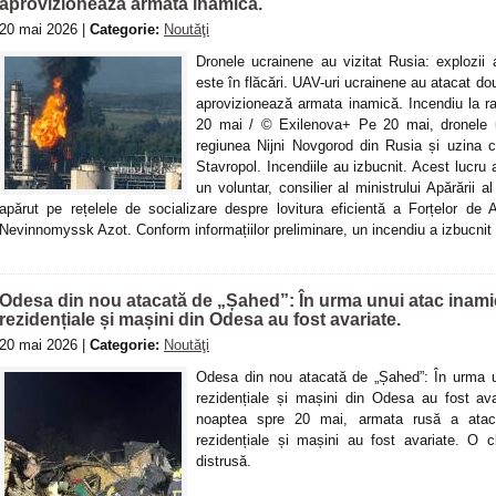
aprovizionează armata inamică.
20 mai 2026 |
Categorie:
Noutăţi
Dronele ucrainene au vizitat Rusia: explozii a
este în flăcări. UAV-uri ucrainene au atacat dou
aprovizionează armata inamică. Incendiu la r
20 mai / © Exilenova+ Pe 20 mai, dronele u
regiunea Nijni Novgorod din Rusia și uzina
Stavropol. Incendiile au izbucnit. Acest lucru 
un voluntar, consilier al ministrului Apărării a
apărut pe rețelele de socializare despre lovitura eficientă a Forțelor de A
Nevinnomyssk Azot. Conform informațiilor preliminare, un incendiu a izbucnit pe
Odesa din nou atacată de „Șahed”: În urma unui atac inamic
rezidențiale și mașini din Odesa au fost avariate.
20 mai 2026 |
Categorie:
Noutăţi
Odesa din nou atacată de „Șahed”: În urma u
rezidențiale și mașini din Odesa au fost av
noaptea spre 20 mai, armata rusă a atac
rezidențiale și mașini au fost avariate. O 
distrusă.