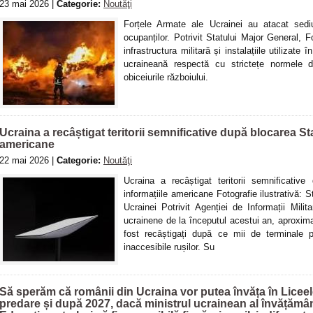
23 mai 2026 |
Categorie:
Noutăţi
Forțele Armate ale Ucrainei au atacat sediul
ocupanților. Potrivit Statului Major General, 
infrastructura militară și instalațiile utilizate
ucraineană respectă cu strictețe normele dre
obiceiurile războiului.
Ucraina a recâștigat teritorii semnificative după blocarea St
americane
22 mai 2026 |
Categorie:
Noutăţi
Ucraina a recâștigat teritorii semnificativ
informațiile americane Fotografie ilustrativă: 
Ucrainei Potrivit Agenției de Informații Mil
ucrainene de la începutul acestui an, aproximat
fost recâștigați după ce mii de terminale p
inaccesibile rușilor. Su
Să sperăm că românii din Ucraina vor putea învăța în Licee
predare și după 2027, dacă ministrul ucrainean al învățămân