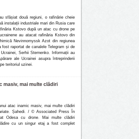
u sfâșiat două regiuni, o rafinărie cheie
ă instalații industriale mari din Rusia care
afinăria Kstovo după un atac cu drone pe
crainene au atacat rafinăria Kstovo din
 chimică Nevinnomyssk Azot din regiunea
a fost raportat de canalele Telegram și de
l Ucrainei, Serhii Sternenko. Informații au
părare ale Ucrainei asupra întreprinderii
 teritoriul uzinei.
 masiv, mai multe clădiri
nui atac inamic masiv, mai multe clădiri
ariate. Șahedi. / © Associated Press În
at Odesa cu drone. Mai multe clădiri
clădire cu un singur etaj a fost complet