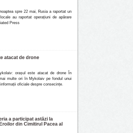
noaptea spre 22 mai, Rusia a raportat un
locale au raportat operațiuni de apărare
ciated Press
te atacat de drone
ykolaiv: orașul este atacat de drone În
mai multe ori în Mykolaiv pe fondul unui
nformații oficiale despre consecințe.
a a participat astăzi la
roilor din Cimitirul Pacea al