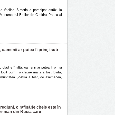
a Stelian Simeria a participat astăzi la
 Monumentul Eroilor din Cimitirul Pacea al
, oamenii ar putea fi prinși sub
 clădire înaltă, oamenii ar putea fi prinși
ovit Sumî, o clădire înaltă a fost lovită,
Comunitatea Șostka a fost, de asemenea,
egiuni, o rafinărie cheie este în
ale mari din Rusia care