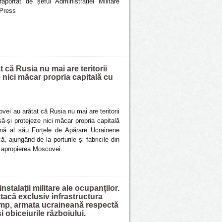
portat de șeful Administrației Militare
 Press
 că Rusia nu mai are teritorii
 nici măcar propria capitală cu
vei au arătat că Rusia nu mai are teritorii
ă-și protejeze nici măcar propria capitală
ană al său Forțele de Apărare Ucrainene
ă, ajungând de la porturile și fabricile din
n apropierea Moscovei.
stalații militare ale ocupanților.
atacă exclusiv infrastructura
și timp, armata ucraineană respectă
i obiceiurile războiului.