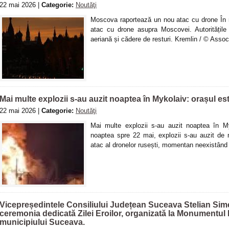
22 mai 2026 |
Categorie:
Noutăţi
Moscova raportează un nou atac cu drone În 
atac cu drone asupra Moscovei. Autoritățile 
aeriană și cădere de resturi. Kremlin / © Asso
Mai multe explozii s-au auzit noaptea în Mykolaiv: orașul es
22 mai 2026 |
Categorie:
Noutăţi
Mai multe explozii s-au auzit noaptea în M
noaptea spre 22 mai, explozii s-au auzit de 
atac al dronelor rusești, momentan neexistând i
Vicepreședintele Consiliului Județean Suceava Stelian Simeri
ceremonia dedicată Zilei Eroilor, organizată la Monumentul E
municipiului Suceava.