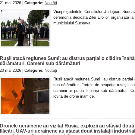
21 mai 2026 |
Categorie:
Noutăţi
Vicepreședintele Consiliului Județean Suceav
ceremonia dedicată Zilei Eroilor, organizată la
municipiului Suceava.
Rușii atacă regiunea Sumî: au distrus parțial o clădire înaltă
dărâmături. Oameni sub dărâmături
20 mai 2026 |
Categorie:
Noutăţi
Rușii atacă regiunea Sumî: au distrus parțial o
sub dărâmături Forțele de ocupație rusești au l
oamenii ar putea fi prinși sub dărâmături. 
lovită de drone inamice.
Dronele ucrainene au vizitat Rusia: explozii au sfâșiat două r
flăcări. UAV-uri ucrainene au atacat două instalații industri