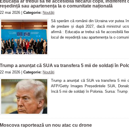
Educația ar trebui să fie accesibilă fiecărui copil, indiferent
reședință sau apartenența la o comunitate națională
22 mai 2026 |
Categorie:
Noutăţi
Să sperăm că românii din Ucraina vor putea în
de predare și după 2027, dacă ministrul ucr
afirmă : Educația ar trebui să fie accesibilă fie
locul de reședință sau apartenența la o comuni
Trump a anunțat că SUA va transfera 5 mii de soldați în Pol
22 mai 2026 |
Categorie:
Noutăţi
Trump a anunțat că SUA va transfera 5 mii d
AFP/Getty Images Președintele SUA, Donald
încă 5 mii de soldați în Polonia. Sursa: Trump 
Moscova raportează un nou atac cu drone