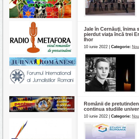
Jale în Cernăuţi, înima 
pierdut viaţa încă tr
Ihor
10 iunie 2022 |
Categorie:
Nou
Românii de pretutindeni
continua studiile unive
10 iunie 2022 |
Categorie:
Nou