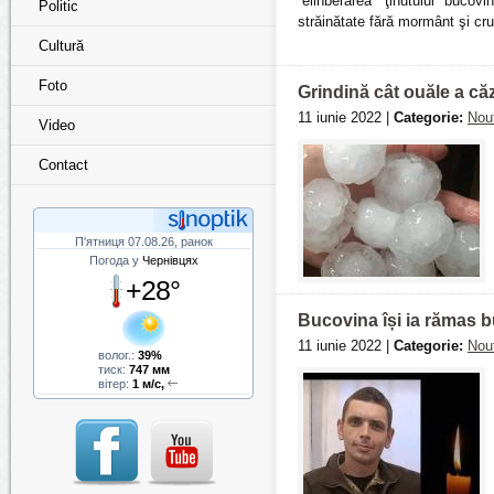
“elinberarea” ţinutului buc
Politic
străinătate fără mormânt şi cru
Cultură
Foto
Grindină cât ouăle a căz
11 iunie 2022 |
Categorie:
Nout
Video
Contact
П'ятниця 07.08.26, ранок
Погода у
Чернівцях
+28°
Bucovina își ia rămas b
11 iunie 2022 |
Categorie:
Nout
волог.:
39%
тиск:
747 мм
вітер:
1 м/с,