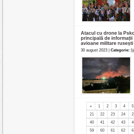
Atacul cu drone la Pskov
principală de informații
avioane militare ruseșt
30 august 2023 |
Categorie:
N
«
1
2
3
4
5
21
22
23
24
2
40
41
42
43
4
59
60
61
62
6