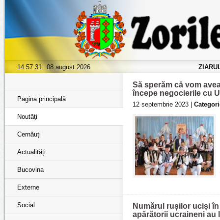
14:57:33
08 august 2026
ZIARU
Să sperăm că vom avea 
începe negocierile cu U
Pagina principală
12 septembrie 2023 |
Categori
Noutăţi
Cernăuți
Actualități
Bucovina
Externe
Social
Numărul rușilor uciși în
apărătorii ucraineni au