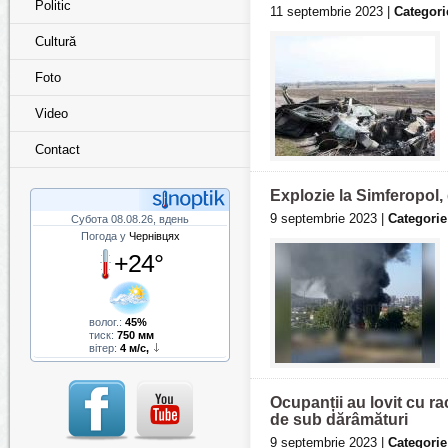
Politic
11 septembrie 2023 |
Categori
Cultură
Foto
Video
Contact
Explozie la Simferopol,
9 septembrie 2023 |
Categorie
Субота 08.08.26, вдень
Погода у
Чернівцях
+24°
волог.:
45%
тиск:
750 мм
вітер:
4 м/с,
Ocupanții au lovit cu ra
de sub dărâmături
9 septembrie 2023 |
Categorie