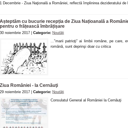
1 Decembrie - Ziua Naţională a României, reflectă împlinirea dezideratului de l
Așteptăm cu bucurie recepția de Ziua Națioanală a României
pentru o frățească îmbrățișare
30 noiembrie 2017 |
Categorie:
Noutăţi
..."marii patrioţi” ai limbii române, pe care, 
română, sunt deprinşi doar cu critica
Ziua României - la Cernăuţi
29 noiembrie 2017 |
Categorie:
Noutăţi
Consulatul General al României la Cernăuţi