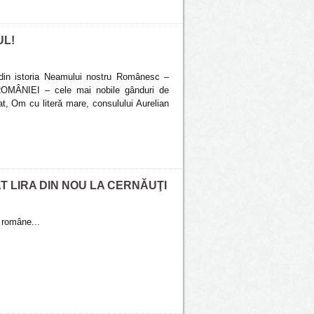
UL!
 din istoria Neamului nostru Românesc –
ÂNIEI – cele mai nobile gânduri de
at, Om cu literă mare, consulului Aurelian
T LIRA DIN NOU LA CERNĂUŢI
i române...