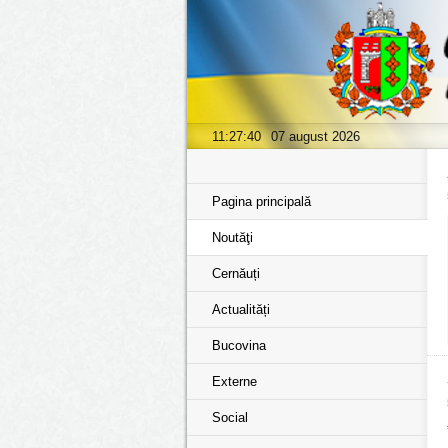
11:27:41
07 august 2026
Pagina principală
Noutăţi
Cernăuți
Actualități
Bucovina
Externe
Social