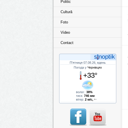
Politic
Cultură
Foto
Video
Contact
П'ятниця 07.08.26, вдень
Погода у
Чернівцях
+33°
волог.:
38%
тиск:
746 мм
вітер:
2 м/с,