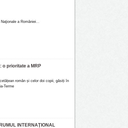
i Naţionale a României...
: o prioritate a MRP
cetățean român și celor doi copii, găsiți în
zia-Terme
ORUMUL INTERNAŢIONAL