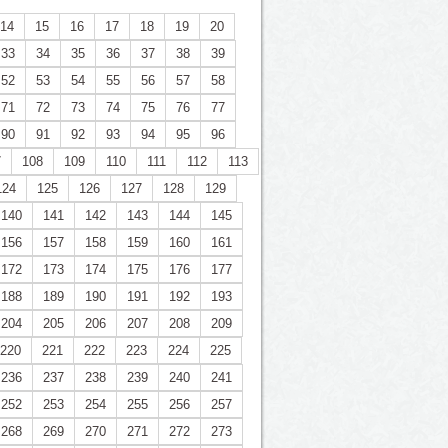
14
15
16
17
18
19
20
33
34
35
36
37
38
39
52
53
54
55
56
57
58
71
72
73
74
75
76
77
90
91
92
93
94
95
96
7
108
109
110
111
112
113
124
125
126
127
128
129
140
141
142
143
144
145
156
157
158
159
160
161
172
173
174
175
176
177
188
189
190
191
192
193
204
205
206
207
208
209
220
221
222
223
224
225
236
237
238
239
240
241
252
253
254
255
256
257
268
269
270
271
272
273