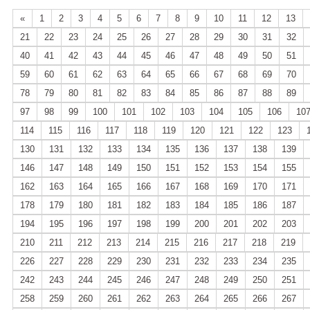
«
1
2
3
4
5
6
7
8
9
10
11
12
13
21
22
23
24
25
26
27
28
29
30
31
32
40
41
42
43
44
45
46
47
48
49
50
51
59
60
61
62
63
64
65
66
67
68
69
70
78
79
80
81
82
83
84
85
86
87
88
89
97
98
99
100
101
102
103
104
105
106
10
114
115
116
117
118
119
120
121
122
123
130
131
132
133
134
135
136
137
138
139
146
147
148
149
150
151
152
153
154
155
162
163
164
165
166
167
168
169
170
171
178
179
180
181
182
183
184
185
186
187
194
195
196
197
198
199
200
201
202
203
210
211
212
213
214
215
216
217
218
219
226
227
228
229
230
231
232
233
234
235
242
243
244
245
246
247
248
249
250
251
258
259
260
261
262
263
264
265
266
267