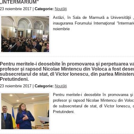
„INTERMARIUM”
23 noiembrie 2017 |
Categorie:
Noutăţi
Astăzi, în Sala de Marmură a Universităţii 
inaugurarea Forumului Internaţional “Interma
noiembrie
Pentru meritele-i deosebite în promovarea şi perpetuarea valo
profesor şi rapsod Nicolae Mintencu din Voloca a fost des
subsecretarul de stat, dl Victor Ionescu, din partea Ministe
Pretutindeni.
23 noiembrie 2017 |
Categorie:
Noutăţi
Pentru meritele-i deosebite în promovarea şi p
profesor şi rapsod Nicolae Mintencu din Volo
de subsecretarul de stat, dl Victor Ionescu, 
Pretutindeni.