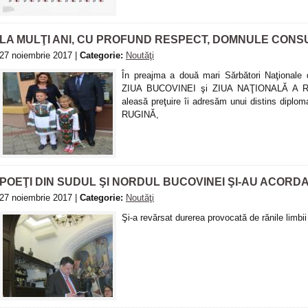
LA MULŢI ANI, CU PROFUND RESPECT, DOMNULE CONS
27 noiembrie 2017 |
Categorie:
Noutăţi
În preajma a două mari Sărbători Naţionale
ZIUA BUCOVINEI şi ZIUA NAŢIONALĂ A ROM
aleasă preţuire îi adresăm unui distins diplom
RUGINĂ,
POEŢI DIN SUDUL ŞI NORDUL BUCOVINEI ŞI-AU ACORDA
27 noiembrie 2017 |
Categorie:
Noutăţi
Şi-a revărsat durerea provocată de rănile limbi