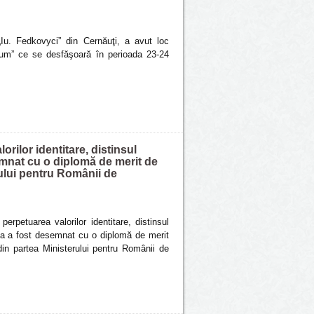
„Iu. Fedkovyci” din Cernăuţi, a avut loc
rium” ce se desfăşoară în perioada 23-24
rilor identitare, distinsul
emnat cu o diplomă de merit de
rului pentru Românii de
erpetuarea valorilor identitare, distinsul
ca a fost desemnat cu o diplomă de merit
din partea Ministerului pentru Românii de