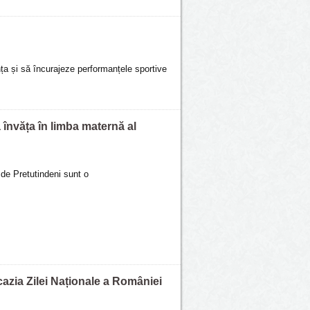
a și să încurajeze performanțele sportive
 învăța în limba maternă al
de Pretutindeni sunt o
zia Zilei Naționale a României