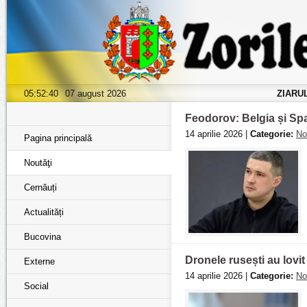
05:52:42
07 august 2026
ZIARU
Feodorov: Belgia și Spa
14 aprilie 2026 |
Categorie:
No
Pagina principală
Noutăţi
Cernăuți
Actualități
Bucovina
Dronele rusești au lovit
Externe
14 aprilie 2026 |
Categorie:
No
Social