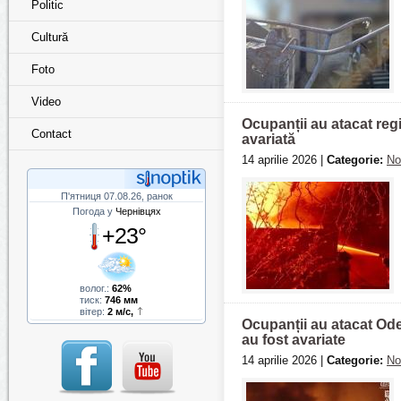
Politic
Cultură
Foto
Video
Ocupanții au atacat reg
Contact
avariată
14 aprilie 2026 |
Categorie:
No
П'ятниця 07.08.26, ранок
Погода у
Чернівцях
+23°
волог.:
62%
тиск:
746 мм
вітер:
2 м/с,
Ocupanții au atacat Ode
au fost avariate
14 aprilie 2026 |
Categorie:
No