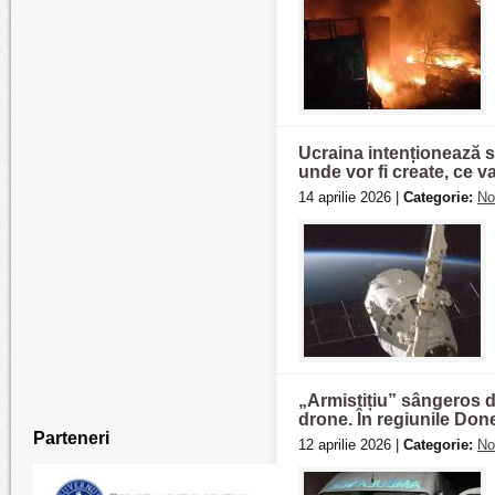
Ucraina intenționează s
unde vor fi create, ce 
14 aprilie 2026 |
Categorie:
No
„Armistițiu” sângeros d
drone. În regiunile Doneț
Parteneri
12 aprilie 2026 |
Categorie:
No