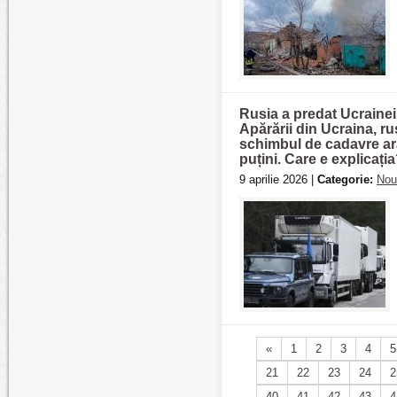
Rusia a predat Ucrainei
Apărării din Ucraina, ru
schimbul de cadavre arat
puțini. Care e explicați
9 aprilie 2026 |
Categorie:
Nou
«
1
2
3
4
5
21
22
23
24
2
40
41
42
43
4