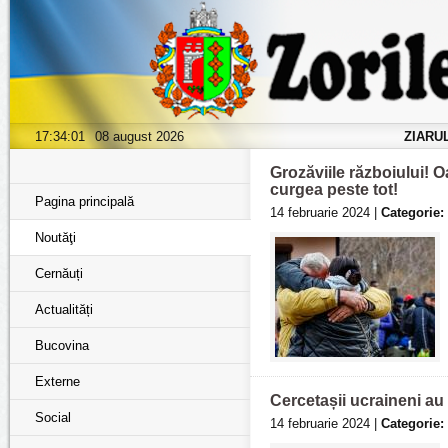
17:34:03
08 august 2026
ZIARU
Grozăviile războiului! Oa
curgea peste tot!
Pagina principală
14 februarie 2024 |
Categorie:
Noutăţi
Cernăuți
Actualități
Bucovina
Externe
Cercetașii ucraineni a
Social
14 februarie 2024 |
Categorie: