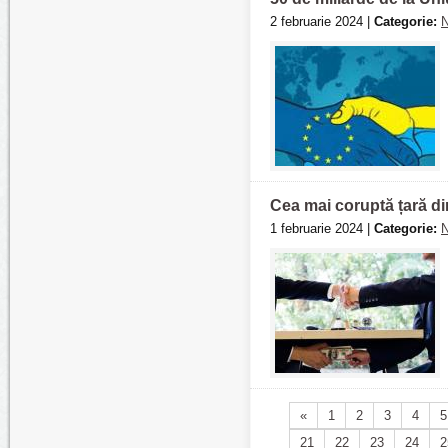
2 februarie 2024 |
Categorie:
N
Cea mai coruptă țară d
1 februarie 2024 |
Categorie:
N
«
1
2
3
4
5
21
22
23
24
2