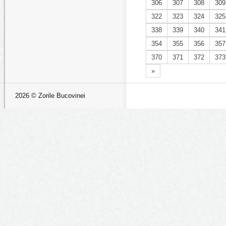
306
307
308
309
322
323
324
325
338
339
340
341
354
355
356
357
370
371
372
373
»
2026 © Zorile Bucovinei