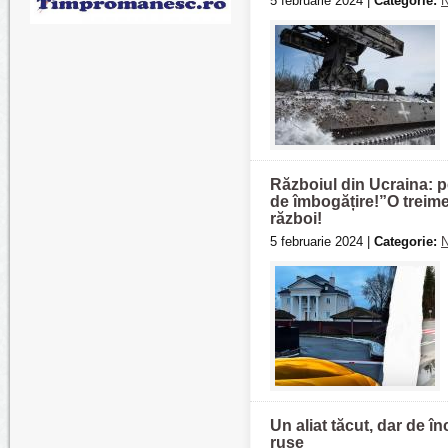
5 februarie 2024 |
Categorie:
N
Războiul din Ucraina: p
de îmbogățire!”O treime 
război!
5 februarie 2024 |
Categorie:
N
Un aliat tăcut, dar de î
ruse