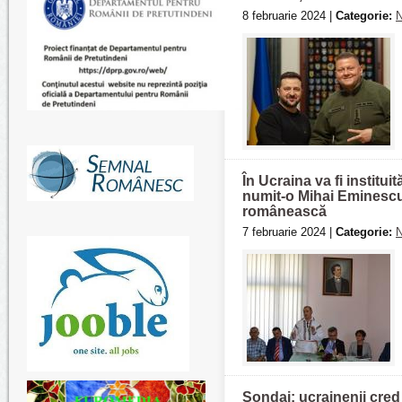
8 februarie 2024 |
Categorie:
N
În Ucraina va fi institu
numit-o Mihai Eminescu,
românească
7 februarie 2024 |
Categorie:
N
​Sondaj: ucrainenii cred