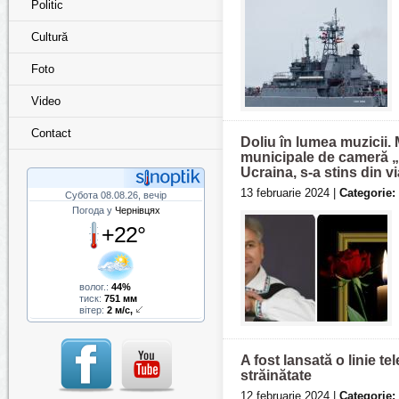
Politic
Cultură
Foto
Video
Contact
Doliu în lumea muzicii. 
municipale de cameră „
Ucraina, s-a stins din vi
13 februarie 2024 |
Categorie:
Субота 08.08.26, вечір
Погода у
Чернівцях
+22°
волог.:
44%
тиск:
751 мм
вітер:
2 м/с,
A fost lansată o linie te
străinătate
12 februarie 2024 |
Categorie: