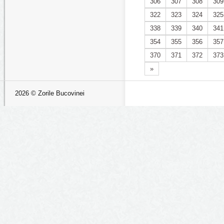
306
307
308
309
322
323
324
325
338
339
340
341
354
355
356
357
370
371
372
373
»
2026 © Zorile Bucovinei