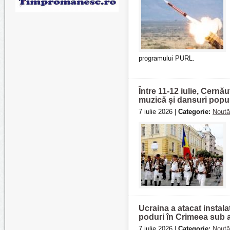
programului PURL.
Între 11-12 iulie, Cernău
muzică și dansuri popu
7 iulie 2026 |
Categorie:
Noută
Ucraina a atacat instalaț
poduri în Crimeea sub 
7 iulie 2026 |
Categorie:
Noută