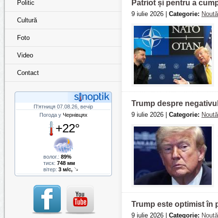
Patriot și pentru a cum
Politic
9 iulie 2026 |
Categorie:
Noută
Cultură
Foto
Video
Contact
Trump despre negativul 
П'ятниця 07.08.26, вечір
9 iulie 2026 |
Categorie:
Noută
Погода у
Чернівцях
+22°
волог.:
89%
тиск:
748 мм
вітер:
3 м/с,
Trump este optimist în p
9 iulie 2026 |
Categorie:
Noută