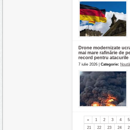
Drone modernizate ucrai
mai mare rafinărie de pe
record pentru atacurile 
7 iulie 2026 |
Categorie:
Noută
«
1
2
3
4
5
21
22
23
24
2