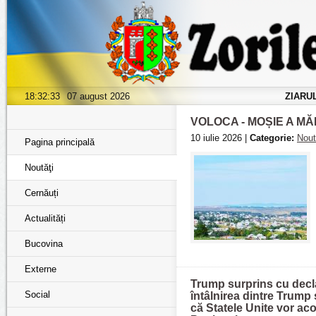
18:32:35
07 august 2026
ZIARU
VOLOCA - MOȘIE A MĂ
10 iulie 2026 |
Categorie:
Nout
Pagina principală
Noutăţi
Cernăuți
Actualități
Bucovina
Externe
Trump surprins cu decla
Social
întâlnirea dintre Trump
că Statele Unite vor ac