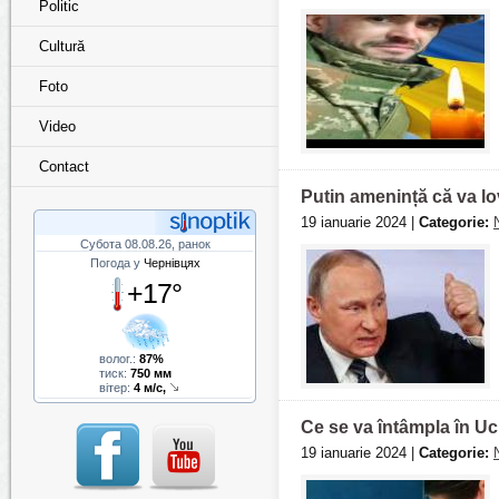
Politic
Cultură
Foto
Video
Contact
Putin amenință că va lo
19 ianuarie 2024 |
Categorie:
Субота 08.08.26, ранок
Погода у
Чернівцях
+17°
волог.:
87%
тиск:
750 мм
вітер:
4 м/с,
Ce se va întâmpla în Uc
19 ianuarie 2024 |
Categorie: