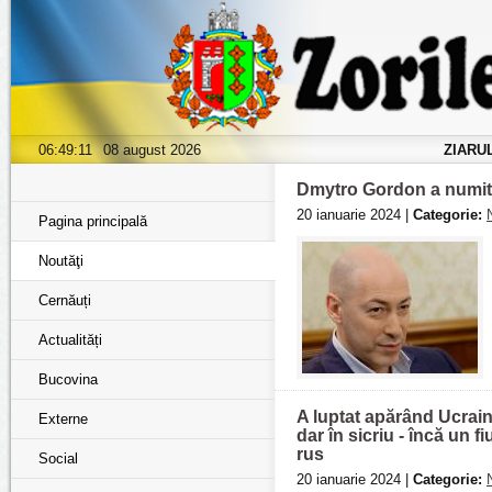
06:49:13
08 august 2026
ZIARU
Dmytro Gordon a numit 
20 ianuarie 2024 |
Categorie:
Pagina principală
Noutăţi
Cernăuți
Actualități
Bucovina
A luptat apărând Ucrain
Externe
dar în sicriu - încă un 
rus
Social
20 ianuarie 2024 |
Categorie: