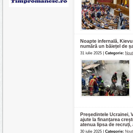
Noapte infernală, Kievul
numără un băiețel de ș
31 iulie 2025 |
Categorie:
Nout
Președintele Ucrainei, V
ajute la finanțarea creșt
atenua lipsa de recruți,
30 iulie 2025 |
Categorie:
Nout