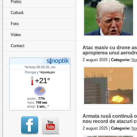
Politic
Cultură
Foto
Video
Contact
Atac masiv cu drone asup
apropierea unui aerodr
2 august 2025 |
Categorie:
Nou
Четвер 06.08.26, ніч
Погода у
Чернівцях
+21°
волог.:
77%
тиск:
749 мм
вітер:
1 м/с,
Armata rusă continuă of
nou record de atacuri 
2 august 2025 |
Categorie:
Nou