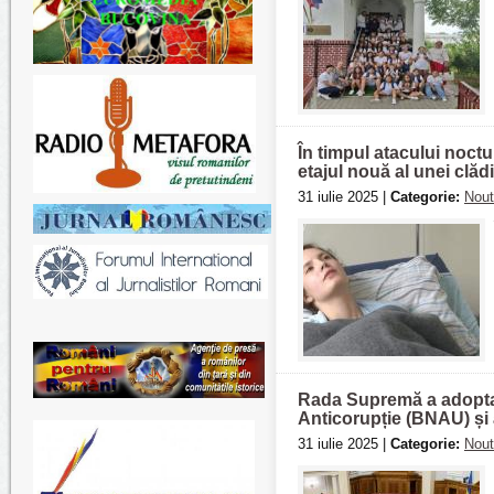
În timpul atacului noctu
etajul nouă al unei clădi
31 iulie 2025 |
Categorie:
Nout
Rada Supremă a adoptat 
Anticorupție (BNAU) și 
31 iulie 2025 |
Categorie:
Nout