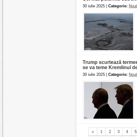
30 iulie 2025 |
Categorie:
Nout
Trump scurtează termen
se va teme Kremlinul d
30 iulie 2025 |
Categorie:
Nout
«
1
2
3
4
5