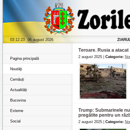
03:12:25
06 august 2026
ZIARU
Teroare. Rusia a atacat 
2 august 2025 |
Categorie:
Nou
Pagina principală
Noutăţi
Cernăuți
Actualități
Bucovina
Trump: Submarinele nuc
Externe
pregătite pentru un răz
Social
2 august 2025 |
Categorie:
Nou