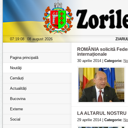
07:19:10
08 august 2026
ZIARU
ROMÂNIA solicită Federa
internaționale
Pagina principală
30 aprilie 2014 |
Categorie:
No
Noutăţi
Cernăuți
Actualități
Bucovina
Externe
LA ALTARUL NOSTRU 
Social
29 aprilie 2014 |
Categorie:
No