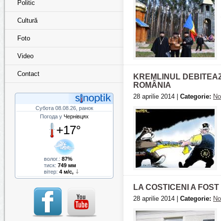
Politic
Cultură
Foto
Video
Contact
KREMLINUL DEBITEAZ
ROMÂNIA
28 aprilie 2014 |
Categorie:
No
Субота 08.08.26, ранок
Погода у
Чернівцях
+17°
волог.:
87%
тиск:
749 мм
вітер:
4 м/с,
LA COSTICENI A FOS
28 aprilie 2014 |
Categorie:
No