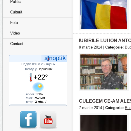
Politic
Cultură
Foto
Video
IUBIRILE LUI ION AN
Contact
9 martie 2014 |
Categorie:
Buc
Неділя 09.08.26, вдень
Погода у
Чернівцях
+22°
волог.:
51%
тиск:
752 мм
CULEGEM CE-AM ALE
вітер:
3 м/с,
7 martie 2014 |
Categorie:
Buc