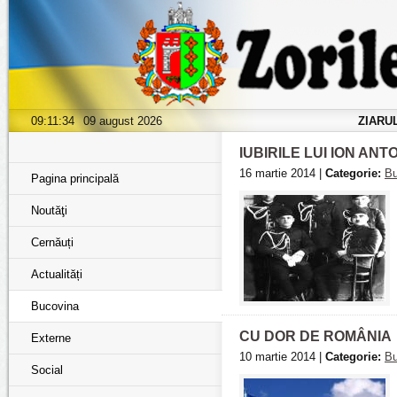
09:11:35
09 august 2026
ZIARU
IUBIRILE LUI ION ANTO
16 martie 2014 |
Categorie:
Bu
Pagina principală
Noutăţi
Cernăuți
Actualități
Bucovina
CU DOR DE ROMÂNIA
Externe
10 martie 2014 |
Categorie:
Bu
Social