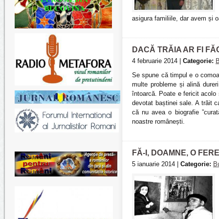
asigura familiile, dar avem și
DACĂ TRĂIA AR FI FĂ
4 februarie 2014 |
Categorie:
B
Se spune că timpul e o comoar
multe probleme și alină durer
întoarcă. Poate e fericit acolo
devotat baștinei sale. A trăit
că nu avea o biografie ”curată
noastre românești.
FĂ-I, DOAMNE, O FER
5 ianuarie 2014 |
Categorie:
B