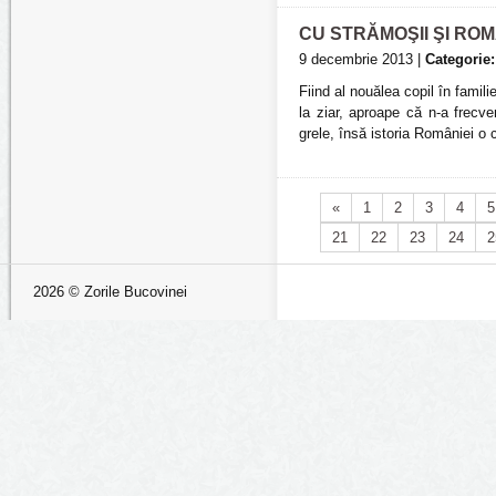
CU STRĂMOŞII ŞI ROM
9 decembrie 2013 |
Categorie:
Fiind al nouălea copil în fami
la ziar, aproape că n-a frecv
grele, însă istoria României o 
«
1
2
3
4
5
21
22
23
24
2
2026 © Zorile Bucovinei