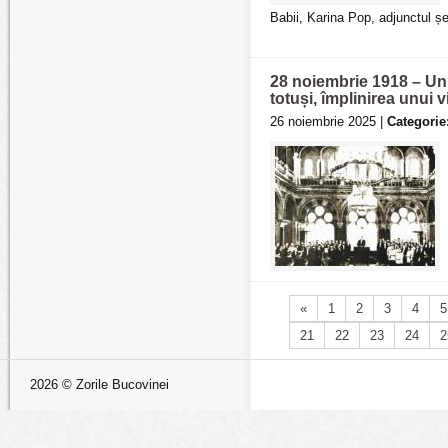
Babii, Karina Pop, adjunctul șe
28 noiembrie 1918 – Uni
totuși, împlinirea unui v
26 noiembrie 2025 |
Categorie
«
1
2
3
4
5
21
22
23
24
2
2026 © Zorile Bucovinei