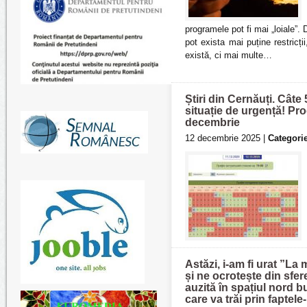
programele pot fi mai „loiale”
pot exista mai puține restricți
există, ci mai multe…
Știri din Cernăuți. Câte 
situație de urgență! Pr
decembrie
12 decembrie 2025 |
Categorie
Astăzi, i-am fi urat ”La
și ne ocrotește din sfer
auzită în spațiul nord 
care va trăi prin faptel