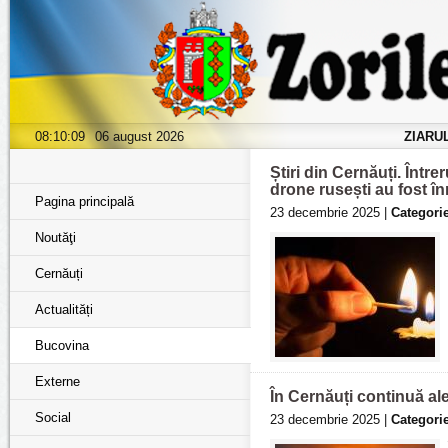
08:10:11
06 august 2026
ZIARU
Știri din Cernăuți. Într
drone rusești au fost în
Pagina principală
23 decembrie 2025 |
Categorie
Noutăţi
Cernăuți
Actualități
Bucovina
Externe
În Cernăuți continuă al
Social
23 decembrie 2025 |
Categorie