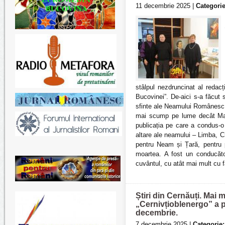
11 decembrie 2025 |
Categorie
stâlpul nezdruncinat al redacț
Bucovinei”. De-aici s-a făcut 
sfinte ale Neamului Românesc, 
mai scump pe lume decât Mama
publicația pe care a condus-o 
altare ale neamului – Limba, Cr
pentru Neam și Țară, pentru pă
moartea. A fost un conducăto
cuvântul, cu atât mai mult cu f
Știri din Cernăuți. Mai m
„Cernivțioblenergo” a p
decembrie.
7 decembrie 2025 |
Categorie: