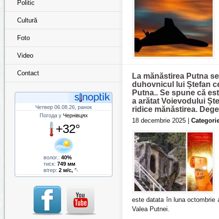
Politic
Cultură
Foto
Video
Contact
La mănăstirea Putna se 
duhovnicul lui Ștefan c
Putna.. Se spune că este
a arătat Voievodului Șt
Четвер 06.08.26, ранок
ridice mănăstirea. Dege
Погода у
Чернівцях
18 decembrie 2025 |
Categorie
+32°
волог.:
40%
тиск:
749 мм
вітер:
2 м/с,
este datata în luna octombrie 
Valea Putnei.