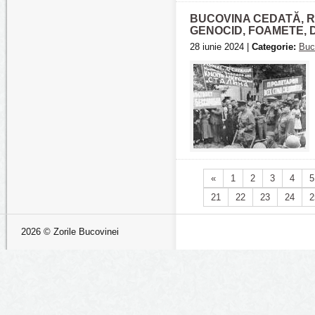
BUCOVINA CEDATĂ, RĂP
GENOCID, FOAMETE, 
28 iunie 2024 |
Categorie:
Buc
«
1
2
3
4
5
21
22
23
24
2
2026 © Zorile Bucovinei