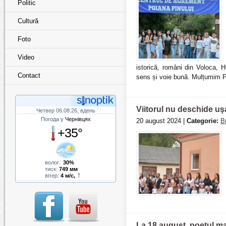
Politic
Cultură
Foto
Video
istorică, români din Voloca, H
Contact
sens și voie bună. Mulțumim Pat
Viitorul nu deschide uşa
Четвер 06.08.26, вдень
Погода у
Чернівцях
20 august 2024 |
Categorie:
B
+35°
волог.:
30%
тиск:
749 мм
вітер:
4 м/с,
La 18 august, poetul mar