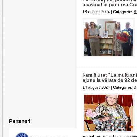
asasinat în pădurea Cras
18 august 2024 |
Categorie:
B
I-am fi urat ”La mulți 
ajuns la vârsta de 92 de
14 august 2024 |
Categorie:
B
Parteneri
Huţcal, cu soţia Lidia, colabo