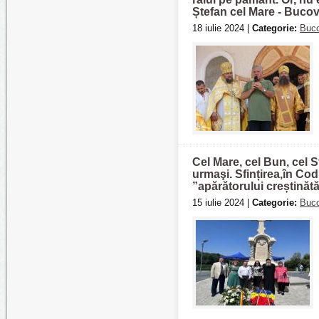
Ștefan cel Mare - Buco
18 iulie 2024 |
Categorie:
Buco
Cel Mare, cel Bun, cel S
urmaşi. Sfințirea,în Co
”apărătorului creștinătăț
15 iulie 2024 |
Categorie:
Buco