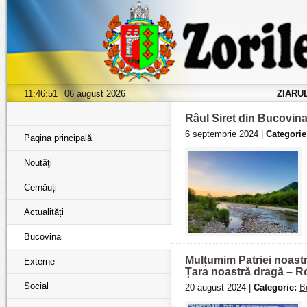
11:46:53
06 august 2026
ZIARU
Râul Siret din Bucovin
6 septembrie 2024 |
Categorie
Pagina principală
Noutăţi
Cernăuți
Actualități
Bucovina
Mulțumim Patriei noastr
Externe
Țara noastră dragă – R
Social
20 august 2024 |
Categorie:
B