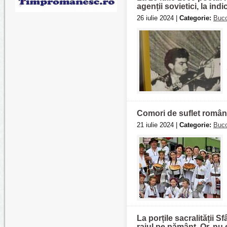
agenții sovietici, la ind
26 iulie 2024 |
Categorie:
Buco
Comori de suflet român
21 iulie 2024 |
Categorie:
Buco
La porțile sacralității 
raiul pe pământ. Or, nu 