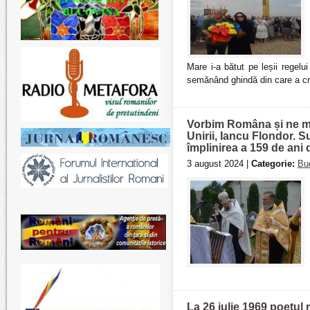
Mare i-a bătut pe leșii regelu
semănând ghindă din care a cr
Vorbim Româna și ne me
Unirii, Iancu Flondor. Su
împlinirea a 159 de ani 
3 august 2024 |
Categorie:
Bu
La 26 iulie 1969 poetul