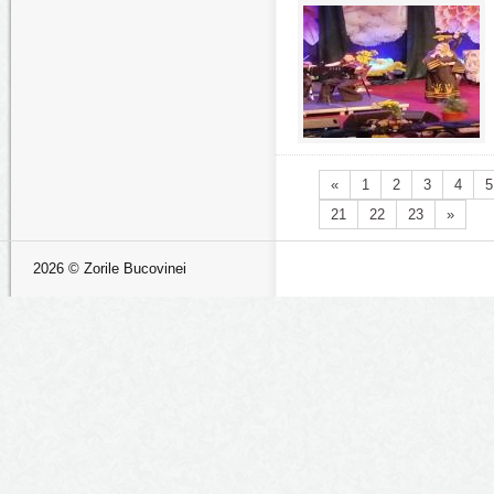
«
1
2
3
4
5
21
22
23
»
2026 © Zorile Bucovinei