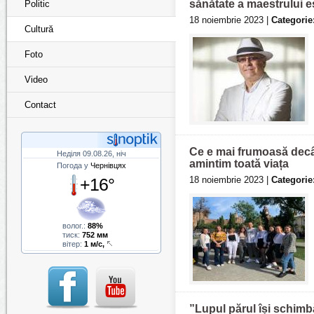
sănătate a maestrului 
Politic
18 noiembrie 2023 |
Categorie
Cultură
Foto
Video
Contact
Ce e mai frumoasă decât
Неділя 09.08.26, ніч
amintim toată viața
Погода у
Чернівцях
+16°
18 noiembrie 2023 |
Categorie
волог.:
88%
тиск:
752 мм
вітер:
1 м/с,
”Lupul părul își schimb