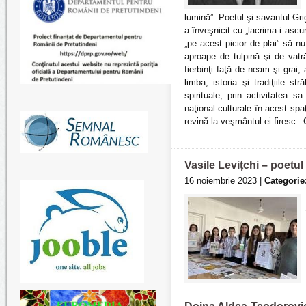
lumină”. Poetul şi savantul Gri
a înveşnicit cu „lacrima-i asc
„pe acest picior de plai” să n
aproape de tulpină şi de vatră
fierbinţi faţă de neam şi grai, 
limba, istoria şi tradiţiile s
spirituale, prin activitatea s
naţional-culturale în acest sp
revină la veşmântul ei firesc– 
Vasile Levițchi – poetul
16 noiembrie 2023 |
Categorie