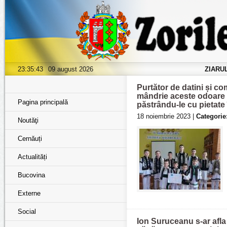
23:35:44
09 august 2026
ZIARU
Purtător de datini și co
mândrie aceste odoare p
Pagina principală
păstrându-le cu pietate 
18 noiembrie 2023 |
Categorie
Noutăţi
Cernăuți
Actualități
Bucovina
Externe
Social
Ion Suruceanu s-ar afla