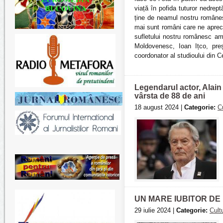
viață în pofida tuturor nedrept
ține de neamul nostru românes
mai sunt români care ne aprecia
sufletului nostru românesc am t
Moldovenesc, Ioan Ițco, preș
coordonator al studioului din 
Legendarul actor, Alain 
vârsta de 88 de ani
18 august 2024 |
Categorie:
C
UN MARE IUBITOR DE
29 iulie 2024 |
Categorie:
Cult