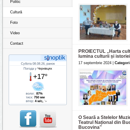
Politic
Cultură
Foto
Video
Contact
PROIECTUL „Harta cultur
lumina culturii și istori
17 septembrie 2024 |
Categori
Субота 08.08.26, ранок
Погода у
Чернівцях
+17°
волог.:
87%
тиск:
750 мм
вітер:
4 м/с,
O Seară a Stelelor Muzi
Teatrul Național din Buc
Bucovina”