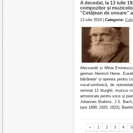
A decedat, la 13 iulie 1
compozitor și muzicolog
”Cetățean de onoare” a
13 iulie 2024 |
Categorie:
Cult
Alecsandri și Mihai Eminescu, 
german Heinrich Heine. Euseb
bătrânețe” și opereta pentru c
vocal-simfonică, de notorietat
semnat 12 liturghii, muzica 
armonizate pentru voce și pian
Johannes Brahms, J.S. Bach, 
(anii 1899, 1920, 1922), Beeth
«
1
2
3
4
5