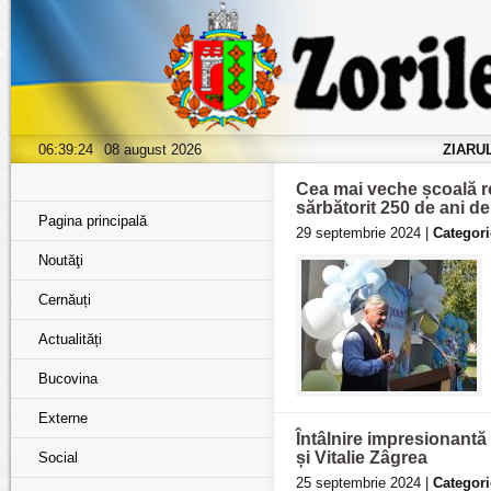
06:39:26
08 august 2026
ZIARU
Cea mai veche școală r
sărbătorit 250 de ani de
Pagina principală
29 septembrie 2024 |
Categori
Noutăţi
Cernăuți
Actualități
Bucovina
Externe
Întâlnire impresionantă 
și Vitalie Zâgrea
Social
25 septembrie 2024 |
Categori