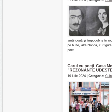
amândouă şi împodobite în roch
pe buze, alta blondă, cu figur
poet.
Carul cu poeți. Casa M
"REZONANȚE UDEȘTENE" 
19 iulie 2024 |
Categorie:
Cult