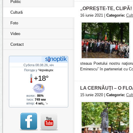
Politic
„OPREŞTE-TE, CLIPĂ!
Cultură
16 iunie 2021 |
Categorie:
Cul
Foto
Video
Contact
steaua Poetului nostru naţiona
Субота 08.08.26, ніч
Eminescu” în parteneriat cu Co
Погода у
Чернівцях
+18°
LA CERNĂUŢI – O FLO
15 iunie 2020 |
Categorie:
Cul
волог.:
86%
тиск:
749 мм
вітер:
4 м/с,