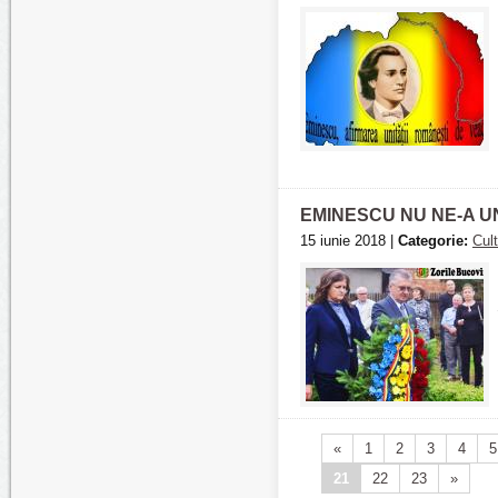
EMINESCU NU NE-A UN
15 iunie 2018 |
Categorie:
Cul
«
1
2
3
4
5
21
22
23
»