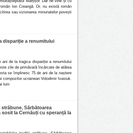
multașteptatul Mărțișor. Dar ne vine și cu
 român Ion Creangă. Or, nu există român
a citirea sau vizionarea minunatelor povești
a dispariție a renumitului
ani de la tragica dispariție a renumitului
ste zile de primăvară încărcate de atâtea
sta se împlinesc 75 de ani de la naștere
lui compozitor ucrainean Volodimir Ivasiuk.
ai lum
ii străbune, Sărbătoarea
a sosit la Cernăuți cu speranță la