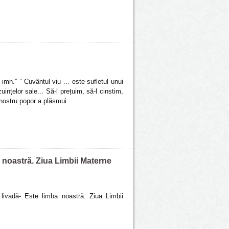
imn.” ” Cuvântul viu ... este sufletul unui
uințelor sale... Să-l prețuim, să-l cinstim,
l nostru popor a plăsmui
a noastră. Ziua Limbii Materne
livadă- Este limba noastră. Ziua Limbii