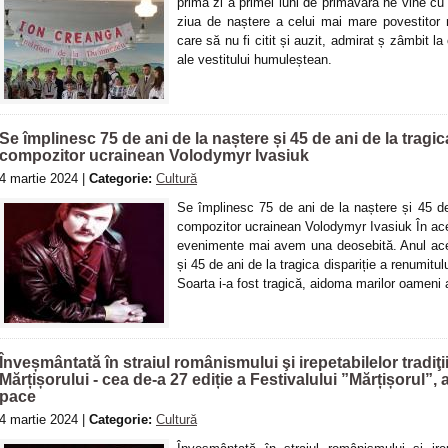
prima zi a primei luni de primăvară ne vine cu 
ziua de naștere a celui mai mare povestitor
care să nu fi citit și auzit, admirat ș zâmbit l
ale vestitului humuleștean.
Se împlinesc 75 de ani de la naștere și 45 de ani de la tragic
compozitor ucrainean Volodymyr Ivasiuk
4 martie 2024 |
Categorie:
Cultură
Se împlinesc 75 de ani de la naștere și 45 de 
compozitor ucrainean Volodymyr Ivasiuk În ace
evenimente mai avem una deosebită. Anul ace
și 45 de ani de la tragica dispariție a renumitu
Soarta i-a fost tragică, aidoma marilor oameni 
Înveșmântată în straiul românismului şi irepetabilelor tradiţ
Mărțișorului - cea de-a 27 ediție a Festivalului ”Mărțișorul”, 
pace
4 martie 2024 |
Categorie:
Cultură