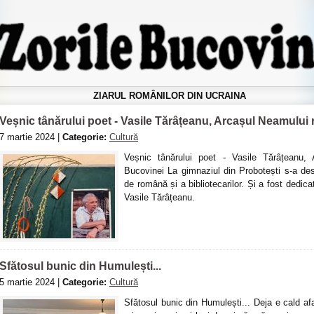
ZIARUL ROMÂNILOR DIN UCRAINA
Veșnic tânărului poet - Vasile Tărâțeanu, Arcașul Neamulu
7 martie 2024 |
Categorie:
Cultură
Veșnic tânărului poet - Vasile Tărâțeanu,
Bucovinei La gimnaziul din Probotești s-a desf
de română și a bibliotecarilor. Și a fost dedic
Vasile Tărâțeanu.
Sfătosul bunic din Humulești...
5 martie 2024 |
Categorie:
Cultură
Sfătosul bunic din Humulești... Deja e cald afa