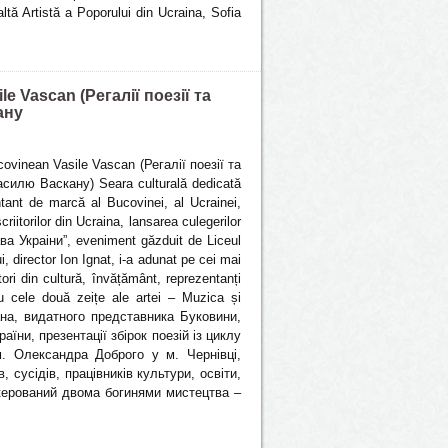
ltă Artistă a Poporului din Ucraina, Sofia
le Vascan (Регалії поезії та
ану
covinean Vasile Vascan (Регалії поезії та
силю Васкану) Seara culturală dedicată
tant de marcă al Bucovinei, al Ucrainei,
riitorilor din Ucraina, lansarea culegerilor
ва Украіни”, eveniment găzduit de Liceul
i, director Ion Ignat, i-a adunat pe cei mai
rători din cultură, învățământ, reprezentanți
cu cele două zeițe ale artei – Muzica și
ана, видатного представника Буковини,
їни, презентації збірок поезій із циклу
. Олександра Доброго у м. Чернівці,
, сусідів, працівників культури, освіти,
 керований двома богинями мистецтва –