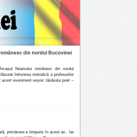
i românesc din nordul Bucovinei
 Arcașul Neamului românesc din nordul
ășurat întrunirea metodică a profesorilor
at acest eveniment veșnic tânărului poet --
ră, primăvara e timpurie în acest an.. Iar