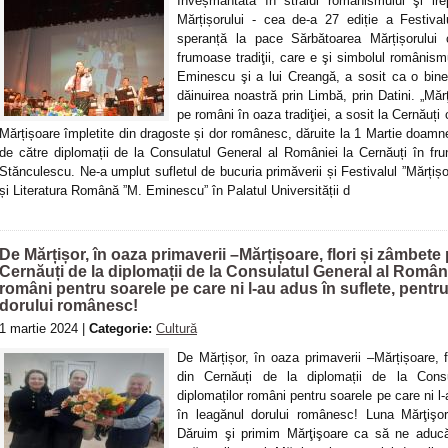
Înveșmântată în straiul românismului şi irep
Mărțișorului - cea de-a 27 ediție a Festival
speranță la pace Sărbătoarea Mărțișorului
frumoase tradiţii, care e şi simbolul românis
Eminescu şi a lui Creangă, a sosit ca o bine
dăinuirea noastră prin Limbă, prin Datini. „Mărţ
pe români în oaza tradiţiei, a sosit la Cernăuți c
Mărțișoare împletite din dragoste și dor românesc, dăruite la 1 Martie doamne
de către diplomații de la Consulatul General al României la Cernăuți în fr
Stănculescu. Ne-a umplut sufletul de bucuria primăverii și Festivalul ”Mărțișo
și Literatura Română ”M. Eminescu” în Palatul Universității d
De Mărțișor, în oaza primaverii –Mărțișoare, flori și zâmbe
Cernăuți de la diplomații de la Consulatul General al Român
români pentru soarele pe care ni l-au adus în suflete, pentru
dorului românesc!
1 martie 2024 |
Categorie:
Cultură
De Mărțișor, în oaza primaverii –Mărțișoare,
din Cernăuți de la diplomații de la Cons
diplomaților români pentru soarele pe care ni l-
în leagănul dorului românesc! Luna Mărţişoru
Dăruim şi primim Mărţişoare ca să ne aducă 