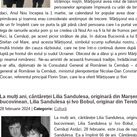
strămoşii noştri, Mărţişorul avea rolul de talis
persoanelor apropiate împreună cu urări de bin
daci, Anul Nou începea la 1 martie, iar calendarul lor popular avea doar 
primăvara şi toamna erau considerate anotimpuri de trecere. Mărţişorul era c
de un fir împletit care se purta la gât până când persoana care l-a purtat ve
lega de ramurile acelui pom şi se credea că Noul An va fi la fel de frumos pentr
Aici, la Cernăuți, pe acest picior străbun de plai, în dulcea Bucovină a lu
Ștefan cel Mare, anul acesta Mărțișorul, simbolul scump sufletului nostru,
multă tristețe din cauza războiului, care ne ține într-o continuă durere după 
luptă pe frontul din estul și sudul Ucrainei. Obiceiul de a dărui şi a primi Măr
şi neamul românesc. Ne-au amintit de această frumoasă tradiţie, înrădăcinată
s-ar afla, diplomații de la Consulatul General al României la Cernăuți – 
general al României la Cernăuți, ministrul plenipotențiar Nicolae-Dan Constan
Ciocan, referentul principal Florin Stan, care le-a oferit Mărțișoare și flori
La mulți ani, cântăreței Lilia Sandulesa, originară din Marșen
bucovinean, Lilia Sandulesa și Ivo Bobul, originar din Tere
28 februarie 2024 |
Categorie:
Cultură
La mulți ani, cântăreței Lilia Sandulesa, origin
bucovinean, Lilia Sandulesa și Ivo Bobul, 
Cernăuți Astăzi, 28 februarie, este ziua de nașt
Sandulesa. Ea a împlinit 66 de ani. Cântăreața