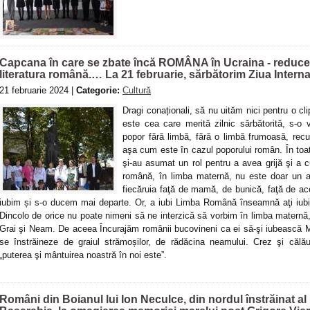
Capcana în care se zbate încă ROMÂNA în Ucraina - reducerea
literatura română.… La 21 februarie, sărbătorim Ziua Interna
21 februarie 2024 |
Categorie:
Cultură
Dragi conaționali, să nu uităm nici pentru o 
este cea care merită zilnic sărbătorită, s-o 
popor fără limbă, fără o limbă frumoasă, recu
aşa cum este în cazul poporului român. În toat
şi-au asumat un rol pentru a avea grijă şi a cu
română, în limba maternă, nu este doar un a
fiecăruia faţă de mamă, de bunică, faţă de ac
iubim și s-o ducem mai departe. Or, a iubi Limba Română înseamnă aţi iubi 
Dincolo de orice nu poate nimeni să ne interzică să vorbim în limba maternă
Grai şi Neam. De aceea Încurajăm românii bucovineni ca ei să-şi iubească Ma
se înstrăineze de graiul strămoșilor, de rădăcina neamului. Crez şi călă
„puterea şi mântuirea noastră în noi este”.
Români din Boianul lui Ion Neculce, din nordul înstrăinat al