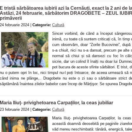
E tristă sărbătoarea iubirii azi la Cernăuți, exact la 2 ani de 
Astăzi, 24 februarie, sărbătorim DRAGOBETE – ZEUL IUBIRI
primăverii
24 februarie 2024 |
Categorie:
Cultură
Sincer vorbind, de când a început sângerosul
inimă, cu toate că suntem criticați că, în timp
cum observăm, doar ”Zorile Bucovinei”, după 
s-a chiuit, nici nu s-a dansat, precum pe alte
normal să chiui și să dansezi cu foc în călcâ
sicrie, dar un colind îl înalți nu doar lui Dumn
pot bucura de aceste sfinte sărbători. E trist, d
nu o putem opri în loc, nici timpul nu-l poți întoarce, de aceea urmează să 
când inima ne plânge,.. Dragobete nu este o zi sau o sărbătoare strict de
săptămână înaintea zilelor babelor care încep de Mărţişor. Se spunea Dragobete
Maria Iliuţ- privighetoarea Carpaților, la ceas jubiliar
23 februarie 2024 |
Categorie:
Cultură
Maria Iliuţ- privighetoarea Carpaților, la cea
această doamnă deosebită pe paginile ziarelo
văd mereu neschimbată: tânără, energică, talen