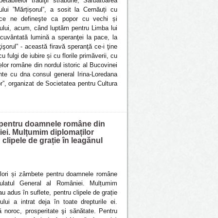
etabilelor tradiţii străbune, Sărbătoarea
ului ”Mărțișorul”, a sosit la Cernăuți cu
 ce ne defineşte ca popor cu vechi și
mului, acum, când luptăm pentru Limba lui
cuvântată lumină a speranţei la pace, la
işorul” - această firavă speranţă ce-i ţine
u fulgi de iubire și cu florile primăverii, cu
lor române din nordul istoric al Bucovinei
unte cu dna consul general Irina-Loredana
r”, organizat de Societatea pentru Cultura
te pentru doamnele române din
iei. Mulțumim diplomaților
 clipele de grație în leagănul
 flori și zâmbete pentru doamnele române
ulatul General al României. Mulțumim
au adus în suflete, pentru clipele de grație
lui a intrat deja în toate drepturile ei.
noroc, prosperitate şi sănătate. Pentru