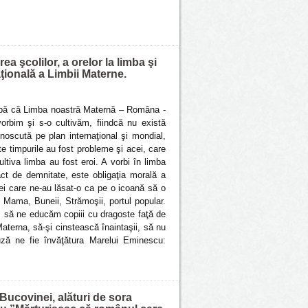
 şcolilor, a orelor la limba şi
ţională a Limbii Materne.
clipă că Limba noastră Maternă – Româna -
vorbim şi s-o cultivăm, fiindcă nu există
noscută pe plan internaţional şi mondial,
e timpurile au fost probleme şi acei, care
ltiva limba au fost eroi. A vorbi în limba
ct de demnitate, este obligaţia morală a
ei care ne-au lăsat-o ca pe o icoană să o
Mama, Buneii, Strămoşii, portul popular.
, să ne educăm copiii cu dragoste faţă de
terna, să-şi cinstească înaintaşii, să nu
uză ne fie învăţătura Marelui Eminescu:
 Bucovinei, alături de sora