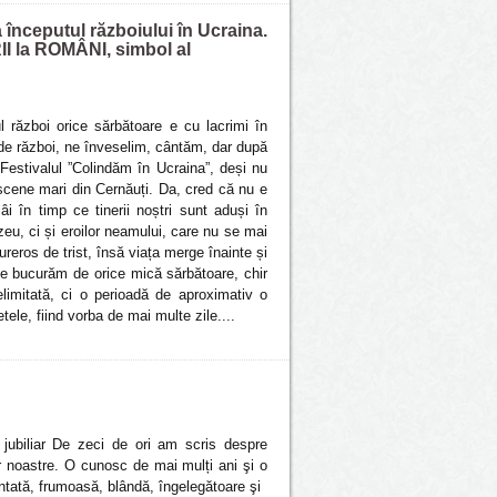
la începutul războiului în Ucraina.
I la ROMÂNI, simbol al
 război orice sărbătoare e cu lacrimi în
 de război, ne înveselim, cântăm, dar după
Festivalul ”Colindăm în Ucraina”, deși nu
 scene mari din Cernăuți. Da, cred că nu e
i în timp ce tinerii noștri sunt aduși în
ezeu, ci și eroilor neamului, care nu se mai
ureros de trist, însă viața merge înainte și
ne bucurăm de orice mică sărbătoare, chir
limitată, ci o perioadă de aproximativ o
le, fiind vorba de mai multe zile....
s jubiliar De zeci de ori am scris despre
r noastre. O cunosc de mai mulți ani şi o
tată, frumoasă, blândă, îngelegătoare şi