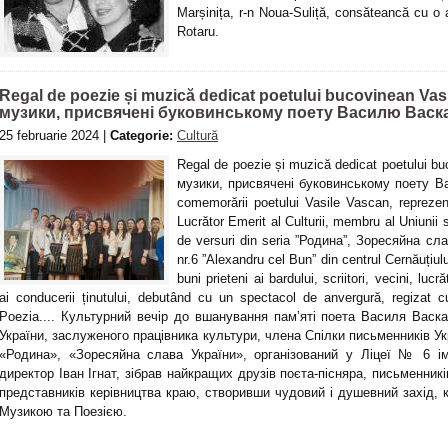
Marșinița, r-n Noua-Suliță, consăteancă cu o a
Rotaru.
Regal de poezie și muzică dedicat poetului bucovinean Vasi
музики, присвячені буковинському поету Василю Васк
25 februarie 2024 |
Categorie:
Cultură
Regal de poezie și muzică dedicat poetului bu
музики, присвячені буковинському поету Ва
comemorării poetului Vasile Vascan, reprezen
Lucrător Emerit al Culturii, membru al Uniunii sc
de versuri din seria ”Родина”, Зоресяйна сла
nr.6 ”Alexandru cel Bun” din centrul Cernăuțiulu
buni prieteni ai bardului, scriitori, vecini, luc
ai conducerii ținutului, debutând cu un spectacol de anvergură, regizat 
Poezia.... Культурний вечір до вшанування пам’яті поета Василя Васк
України, заслуженого працівника культури, члена Спілки письменників Укра
«Родина», «Зоресяйна слава України», організований у Ліцеї № 6 ім
директор Іван Ігнат, зібрав найкращих друзів поєта-пісняра, письменників
представників керівництва краю, створивши чудовий і душевний захід,
Музикою та Поезією.