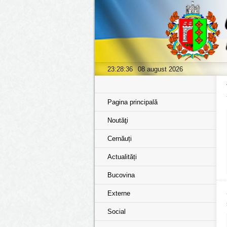
23:28:37
08 august 2026
Pagina principală
Noutăţi
Cernăuți
Actualități
Bucovina
Externe
Social