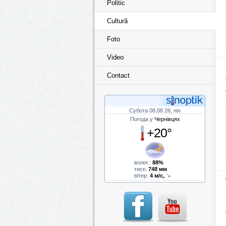
Politic
Cultură
Foto
Video
Contact
Субота 08.08.26, ніч
Погода у
Чернівцях
+20°
волог.:
88%
тиск:
748 мм
вітер:
4 м/с,