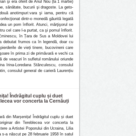
man şi era oferit de Anul Nou (la 1 martie)
e, sănătate, bucurii şi dragoste. La geto-
două anotimpuri:vara şi iarna, pentru că
onfecţionat dintr-o monedă găurită legată
dea un pom înflorit. Atunci, mărţişorul se
u cel care l-a purtat, ca şi pomul înflorit.
i Eminescu, în Țara de Sus a Moldovei lui
 a debutat frumos ca în legendă, doar cu
pierderile de vieți tinere, bucovineni care
ţişoare în prima zi de primăvară e vechi ca
 de veacuri în sufletul românului oriunde
dna Irina-Loredana Stănculescu, consulul
tin, consulul general de carieră Laurențiu
ița! Îndrăgitul cuplu și duet
blecea vor concerta la Cernăuți
ară din Marșenița! Îndrăgitul cuplu și duet
originar din Tereblecea vor concerta la
ere a Artistei Poporului din Ucraina, Lilia
 s-a născut pe 28 februarie 1958 în satul