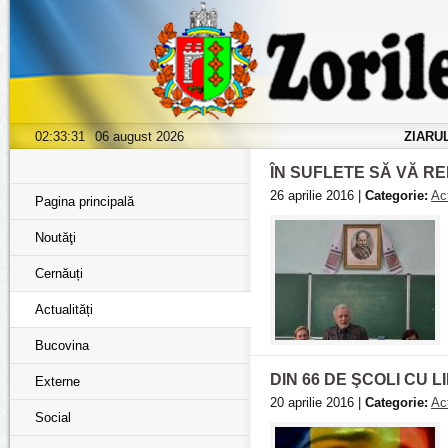
02:33:32
06 august 2026
ZIARU
ÎN SUFLETE SĂ VĂ 
26 aprilie 2016 |
Categorie:
Act
Pagina principală
Noutăţi
Cernăuți
Actualități
Bucovina
DIN 66 DE ŞCOLI CU
Externe
20 aprilie 2016 |
Categorie:
Act
Social