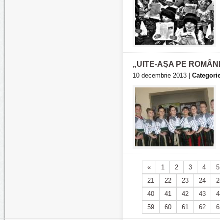
„UITE-AŞA PE ROMÂN
10 decembrie 2013 |
Categorie
«
1
2
3
4
5
21
22
23
24
2
40
41
42
43
4
59
60
61
62
6