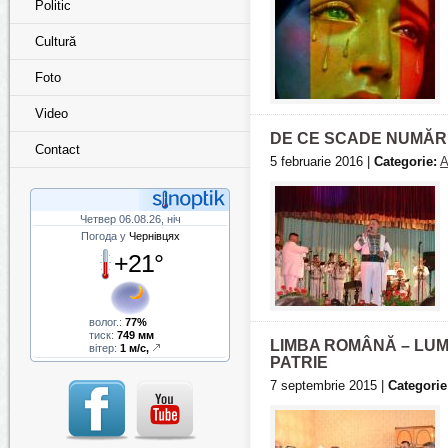
Politic
Cultură
Foto
Video
DE CE SCADE NUMĂR
Contact
5 februarie 2016 |
Categorie:
A
Четвер 06.08.26, ніч
Погода у
Чернівцях
+21°
волог.:
77%
тиск:
749 мм
LIMBA ROMÂNĂ – LUM
вітер:
1 м/с,
PATRIE
7 septembrie 2015 |
Categorie