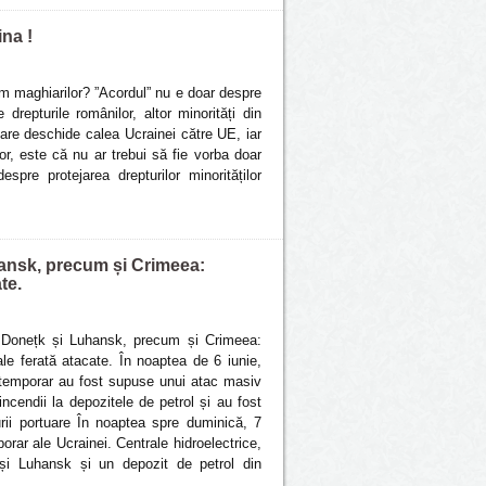
na !
im maghiarilor? ”Acordul” nu e doar despre
drepturile românilor, altor minorități din
care deschide calea Ucrainei către UE, iar
r, este că nu ar trebui să fie vorba doar
despre protejarea drepturilor minorităților
ansk, precum și Crimeea:
te.
e Donețk și Luhansk, precum și Crimeea:
ale ferată atacate. În noaptea de 6 iunie,
te temporar au fost supuse unui atac masiv
ncendii la depozitele de petrol și au fost
urii portuare În noaptea spre duminică, 7
porar ale Ucrainei. Centrale hidroelectrice,
k și Luhansk și un depozit de petrol din