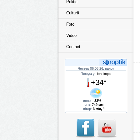
Politic
Cultură
Foto
Video
Contact
Четвер 06.08.26, ранок
Погода у
Чернівцях
+34°
волог.:
33%
тиск:
749 мм
вітер:
3 м/с,