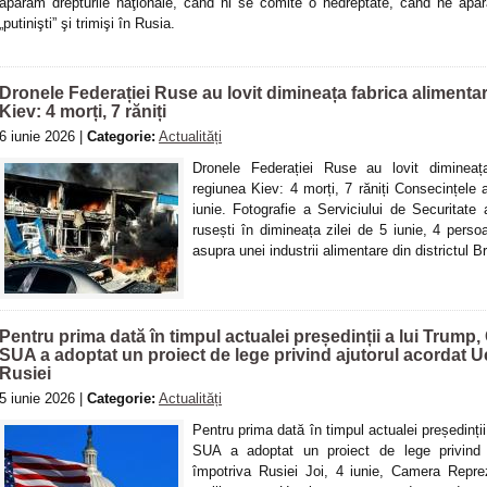
apărăm drepturile naţionale, când ni se comite o nedreptate, când ne apără
„putinişti” şi trimişi în Rusia.
Dronele Federației Ruse au lovit dimineața fabrica aliment
Kiev: 4 morți, 7 răniți
6 iunie 2026 |
Categorie:
Actualități
Dronele Federației Ruse au lovit dimineaț
regiunea Kiev: 4 morți, 7 răniți Consecințele 
iunie. Fotografie a Serviciului de Securitate 
rusești în dimineața zilei de 5 iunie, 4 perso
asupra unei industrii alimentare din districtul Br
Pentru prima dată în timpul actualei președinții a lui Trump
SUA a adoptat un proiect de lege privind ajutorul acordat Uc
Rusiei
5 iunie 2026 |
Categorie:
Actualități
Pentru prima dată în timpul actualei președinți
SUA a adoptat un proiect de lege privind a
împotriva Rusiei Joi, 4 iunie, Camera Repr