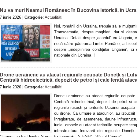
Nu va muri Neamul Românesc în Bucovina istorică, în Ucrai
7 iunie 2026 |
Categorie:
Actualități
Noi, românii din Ucraina, trebuie să le mulțum
Transcarpatia, despre maghiari, dar și despre 
Ucraina. Detalii despre „acordul” cu Ungaria, 
nouă către păstrarea Limbii Române, a Liceelo
despre „îndeplinirea condițiilor Ungariei”, ci 
naționale din Ucraina !!
Drone ucrainene au atacat regiunile ocupate Donețk și Luh
Centrală hidroelectrică, depozit de petrol și cale ferată ataca
7 iunie 2026 |
Categorie:
Actualități
Drone ucrainene au atacat regiunile ocupat
Centrală hidroelectrică, depozit de petrol și c
regiunile rusești și teritoriile Ucrainei ocupa
cu drone. Ca urmare a atacurilor, au izbucnit i
înregistrate, de asemenea, daune infrastruct
iunie, dronele au atacat teritoriile ocupate tem
infrastructura feroviară din regiunile Doneț
Crimeea au fost lovite. Sursa: Exilenova+, „ATESH”, „Vântul Crimeii”