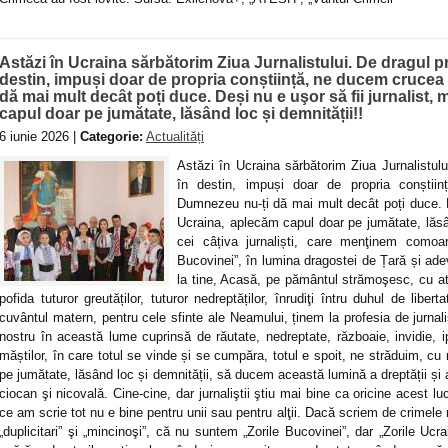
Astăzi în Ucraina sărbătorim Ziua Jurnalistului. De dragul pr
destin, impuși doar de propria conștiință, ne ducem crucea
dă mai mult decât poți duce. Deși nu e uşor să fii jurnalist,
capul doar pe jumătate, lăsând loc și demnității!!
6 iunie 2026 |
Categorie:
Actualități
Astăzi în Ucraina sărbătorim Ziua Jurnalistulu
în destin, impuși doar de propria conștii
Dumnezeu nu-ți dă mai mult decât poți duce. De
Ucraina, aplecăm capul doar pe jumătate, lăsân
cei câțiva jurnaliști, care menţinem comoar
Bucovinei”, în lumina dragostei de Țară și adev
la tine, Acasă, pe pământul strămoşesc, cu atâ
pofida tuturor greutăților, tuturor nedreptăților, înrudiţi întru duhul de lib
cuvântul matern, pentru cele sfinte ale Neamului, ținem la profesia de jurnal
nostru în această lume cuprinsă de răutate, nedreptate, războaie, invidie, i
măștilor, în care totul se vinde și se cumpăra, totul e spoit, ne străduim, cu
pe jumătate, lăsând loc și demnității, să ducem această lumină a dreptății și 
ciocan şi nicovală. Cine-cine, dar jurnaliştii ştiu mai bine ca oricine acest 
ce am scrie tot nu e bine pentru unii sau pentru alţii. Dacă scriem de crimele r
„duplicitari” şi „mincinoşi”, că nu suntem „Zorile Bucovinei”, dar „Zorile Ucr