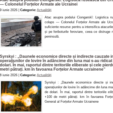
— Colonelul Forțelor Armate ale Ucrainei
9 iunie 2026 |
Categorie:
Actualități
Atac asupra podului Ciongarskî: Logistica 
colaps — Colonelul Forțelor Armate ale Ucra
suficiente resurse pentru a intensifica atacuri
și pe feriboturile feroviare, ceea ce distruge 
peninsulă.
Syrskyi : „Daunele economice directe și indirecte cauzate 
operațiunilor de lovire în adâncime din luna mai s-au ridicat
dolari. În mai, raportul dintre teritoriile eliberate și cele pi
metri pătrați. km în favoarea Forțelor Armate ucrainene”
8 iunie 2026 |
Categorie:
Actualități
Syrskyi : „Daunele economice directe și in
operațiunilor de lovire în adâncime din luna mai
de dolari. În mai, raportul dintre teritoriile e
+100 de metri pătrați. km în favoarea Forțe
General al Forțelor Armate Ucrainene