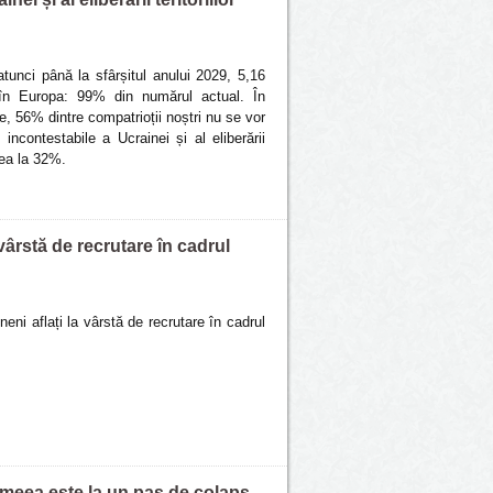
atunci până la sfârșitul anului 2029, 5,16
 în Europa: 99% din numărul actual. În
le, 56% dintre compatrioții noștri nu se vor
incontestabile a Ucrainei și al eliberării
dea la 32%.
 vârstă de recrutare în cadrul
ineni aflați la vârstă de recrutare în cadrul
imeea este la un pas de colaps