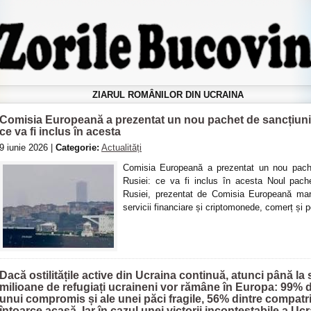
ZIARUL ROMÂNILOR DIN UCRAINA
Comisia Europeană a prezentat un nou pachet de sancțiuni U
ce va fi inclus în acesta
9 iunie 2026 |
Categorie:
Actualități
Comisia Europeană a prezentat un nou pache
Rusiei: ce va fi inclus în acesta Noul pach
Rusiei, prezentat de Comisia Europeană marț
servicii financiare și criptomonede, comerț și p
Dacă ostilitățile active din Ucraina continuă, atunci până la 
milioane de refugiați ucraineni vor rămâne în Europa: 99% di
unui compromis și ale unei păci fragile, 56% dintre compatri
întoarce acasă. Iar în cazul unei victorii incontestabile a Ucrain