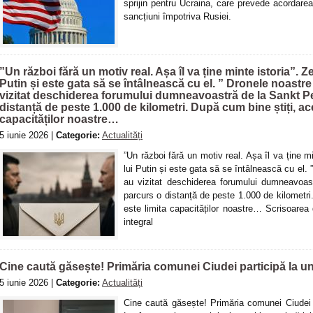
sprijin pentru Ucraina, care prevede acordarea
sancțiuni împotriva Rusiei.
”Un război fără un motiv real. Așa îl va ține minte istoria”. Ze
Putin și este gata să se întâlnească cu el. ” Dronele noastr
vizitat deschiderea forumului dumneavoastră de la Sankt P
distanță de peste 1.000 de kilometri. După cum bine știți, ac
capacităților noastre…
5 iunie 2026 |
Categorie:
Actualități
”Un război fără un motiv real. Așa îl va ține mi
lui Putin și este gata să se întâlnească cu el.
au vizitat deschiderea forumului dumneavoa
parcurs o distanță de peste 1.000 de kilometri
este limita capacităților noastre… Scrisoarea 
integral
Cine caută găsește! Primăria comunei Ciudei participă la un
5 iunie 2026 |
Categorie:
Actualități
Cine caută găsește! Primăria comunei Ciudei pa