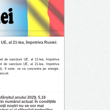
E, al 21-lea, împotriva Rusiei:
t de sancțiuni UE, al 21-lea, împotriva
et de sancțiuni UE, al 21-lea, împotriva
i, 9 iunie, se va concentra pe energie,
escuit.
sfârșitul anului 2029, 5,16
n numărul actual. În condițiile
oții noștri nu se vor mai
ei și al eliberării teritoriilor