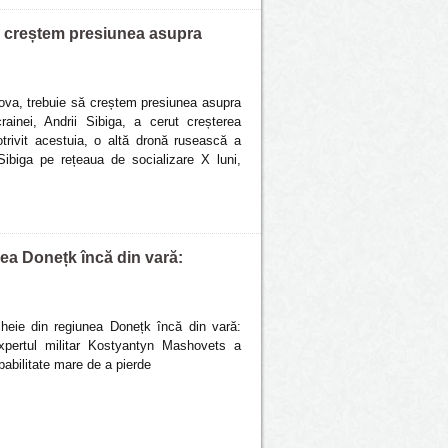
să creștem presiunea asupra
dova, trebuie să creștem presiunea asupra
rainei, Andrii Sibiga, a cerut creșterea
trivit acestuia, o altă dronă rusească a
ibiga pe rețeaua de socializare X luni,
nea Donețk încă din vară:
cheie din regiunea Donețk încă din vară:
xpertul militar Kostyantyn Mashovets a
abilitate mare de a pierde