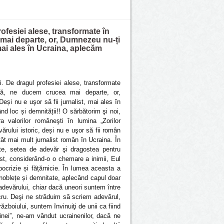
ofesiei alese, transformate în
 mai departe, or, Dumnezeu nu-ți
 mai ales în Ucraina, aplecăm
i. De dragul profesiei alese, transformate
nță, ne ducem crucea mai departe, or,
și nu e uşor să fii jurnalist, mai ales în
d loc și demnității!! O sărbătorim şi noi,
a valorilor româneşti în lumina „Zorilor
ărului istoric, deși nu e uşor să fii român
t mai mult jurnalist român în Ucraina. În
ertate, setea de adevăr şi dragostea pentru
ist, considerând-o o chemare a inimii, Eul
pocrizie și fățărnicie. În lumea aceasta a
 noblețe și demnitate, aplecând capul doar
adevărului, chiar dacă uneori suntem între
lucru. Deşi ne străduim să scriem adevărul,
ăzboiului, suntem învinuiţi de unii ca fiind
ainei”, ne-am vândut ucrainenilor, dacă ne