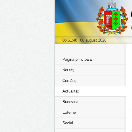
08:51:49
06 august 2026
Pagina principală
Noutăţi
Cernăuți
Actualități
Bucovina
Externe
Social