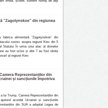
m limba, școlile, suntem numiţi de alţii
ară ”Zagotynskoe” din regiunea
a fabrica alimentară ”Zagotynskoe” din
atacului rusesc asupra regiunii Kiev din 5
al Statului În urma unui atac al dronelor
ane au fost ucise și alte 7 au fost rănite
ovarî al regiunii Kiev.
, Camera Reprezentanților din
rainei și sancțiunile împotriva
i a lui Trump, Camera Reprezentanților din
jutorul acordat Ucrainei și sancțiunile
ezentanților din SUA a adoptat Legea de