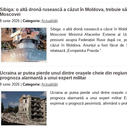
Sibiga: o altă dronă rusească a căzut în Moldova, trebuie 
Moscovei
8 iunie 2026 |
Categorie:
Actualități
Sibiga: o altă dronă rusească a căzut în Mol
Moscovei Ministrul Afacerilor Externe al Uc
presiunii asupra Federației Ruse după ce, po
căzut în Moldova. Anunțul a fost făcut de S
relatează „Evropeiska Pravda ”.
Ucraina ar putea pierde unul dintre orașele cheie din regiu
prognoza alarmantă a unui expert militar
8 iunie 2026 |
Categorie:
Actualități
Ucraina ar putea pierde unul dintre orașele 
prognoza alarmantă a unui expert militar E
exprimat o prognoză pesimistă, afirmând o prob