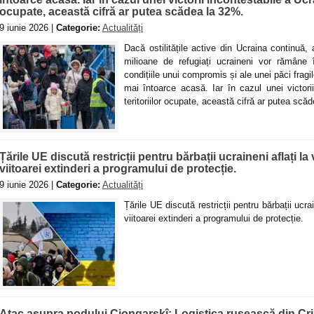
ocupate, această cifră ar putea scădea la 32%.
9 iunie 2026 |
Categorie:
Actualități
Dacă ostilitățile active din Ucraina continuă, 
milioane de refugiați ucraineni vor rămâne
condițiile unui compromis și ale unei păci fragi
mai întoarce acasă. Iar în cazul unei victorii 
teritoriilor ocupate, această cifră ar putea scă
Țările UE discută restricții pentru bărbații ucraineni aflați la
viitoarei extinderi a programului de protecție.
9 iunie 2026 |
Categorie:
Actualități
Țările UE discută restricții pentru bărbații ucra
viitoarei extinderi a programului de protecție.
Atac asupra podului Ciongarskî: Logistica rusească din Cr