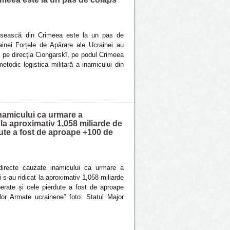
rusească din Crimeea este la un pas de
inei Forțele de Apărare ale Ucrainei au
le pe direcția Ciongarskî, pe podul Crimeea
metodic logistica militară a inamicului din
inamicului ca urmare a
 la aproximativ 1,058 miliarde de
erdute a fost de aproape +100 de
directe cauzate inamicului ca urmare a
 s-au ridicat la aproximativ 1,058 miliarde
liberate și cele pierdute a fost de aproape
lor Armate ucrainene” foto: Statul Major