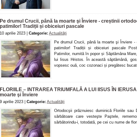
Pe drumul Crucii, până la moarte şi Înviere - creștinii ortod
patimilor! Tradiții și obiceiuri pascale
10 aprilie 2023 |
Categorie:
Actualități
Pe drumul Crucii, până la moarte şi Înviere - 
patimilor! Tradiții și obiceiuri pascale P
Patimilor, numită în popor și Săptămâna Mare,
lui Iisus Hristos. În această săptămână, gos
vopsesc ouă, coc cozonaci și pregătesc buca
FLORIILE – INTRAREA TRIUMFALĂ A LUI IISUS ÎN IERUSALIM
moarte şi Înviere
9 aprilie 2023 |
Categorie:
Actualități
Ortodocşii prăznuiesc duminică Floriile sau 
sărbătoare care vesteşte Paştele, rememor
sărbătorindu-i, totodată, pe cei cu nume de flor