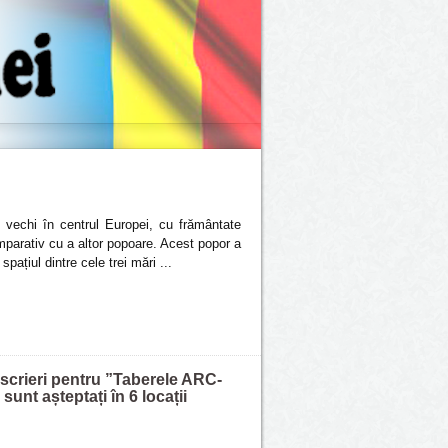
vechi în centrul Europei, cu frământate
mparativ cu a altor popoare. Acest popor a
pațiul dintre cele trei mări ...
nscrieri pentru ”Taberele ARC-
sunt așteptați în 6 locații