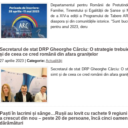
Departamentul pentru Românii de Pretutind
Familiei, Tineretului și Egalității de Șanse și 
de a XIV-a ediții a Programului de Tabere ARC,
diaspora și din comunitățile istorice. “Sunt b
pentru anul 2023, deru
Secretarul de stat DRP Gheorghe Cârciu: O strategie trebuie
și de ceea ce cred românii din afara granițelor
27 aprilie 2023 |
Categorie:
Actualități
Secretarul de stat DRP Gheorghe Cârciu: O str
simt și de ceea ce cred românii din afara graniț
Paști în lacrimi și sânge…Rușii au lovit cu rachete 9 regiuni
a crescut din nou – peste 20 de persoane, încă cinci oameni
dărâmături