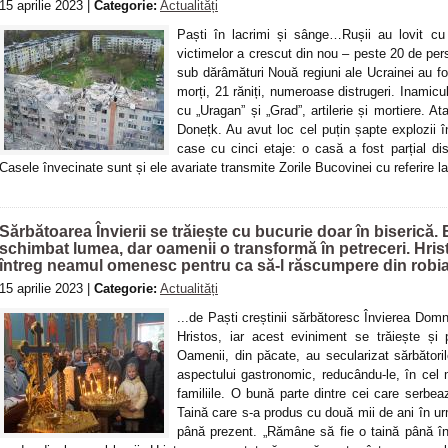
15 aprilie 2023 |
Categorie:
Actualități
Paști în lacrimi și sânge…Rușii au lovit cu
victimelor a crescut din nou – peste 20 de per
sub dărâmături Nouă regiuni ale Ucrainei au f
morți, 21 răniți, numeroase distrugeri. Inamicu
cu „Uragan” și „Grad”, artilerie și mortiere. A
Donețk. Au avut loc cel puțin șapte explozii în
case cu cinci etaje: o casă a fost parțial di
Casele învecinate sunt și ele avariate transmite Zorile Bucovinei cu referire
Sărbătoarea Învierii se trăiește cu bucurie doar în biserică. 
schimbat lumea, dar oamenii o transformă în petreceri. Hri
întreg neamul omenesc pentru ca să-l răscumpere din robia
15 aprilie 2023 |
Categorie:
Actualități
...de Paști creștinii sărbătoresc Învierea Domn
Hristos, iar acest eviniment se trăiește și
Oamenii, din păcate, au secularizat sărbătoril
aspectului gastronomic, reducându-le, în cel 
familiile. O bună parte dintre cei care serbe
Taină care s-a produs cu două mii de ani în u
până prezent. „Rămâne să fie o taină până î