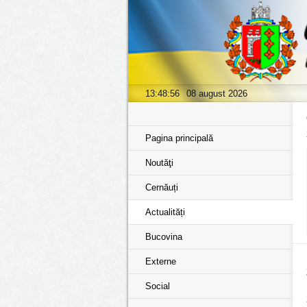
13:48:57
08 august 2026
Pagina principală
Noutăţi
Cernăuți
Actualități
Bucovina
Externe
Social