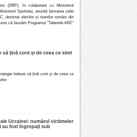
eni (DRP), în colaborare cu Ministerul
Ministerul Sportului, anunță lansarea celei
 destinat elevilor și tinerilor români din
ucuros că lansăm Programul ”Taberele ARC”
 să țină cont și de ceea ce simt
ategie trebuie să țină cont și de ceea ce
elor
 ale Ucrainei: numărul victimelor
 au fost îngropați sub