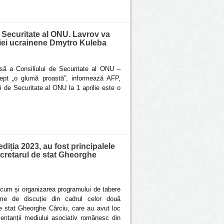
de Securitate al ONU. Lavrov va
ţiei ucrainene Dmytro Kuleba
rusă a Consiliului de Securitate al ONU –
ept „o glumă proastă”, informează AFP,
ui de Securitate al ONU la 1 aprilie este o
iția 2023, au fost principalele
ecretarul de stat Gheorghe
ecum și organizarea programului de tabere
eme de discuție din cadrul celor două
de stat Gheorghe Cârciu, care au avut loc
ezentanții mediului asociativ românesc din