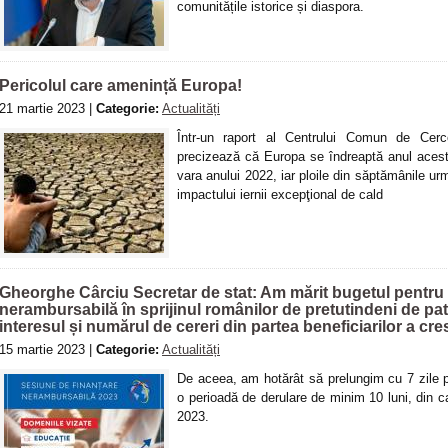
comunitățile istorice și diaspora.
Pericolul care amenință Europa!
21 martie 2023 |
Categorie:
Actualități
Într-un raport al Centrului Comun de Cer
precizează că Europa se îndreaptă anul aces
vara anului 2022, iar ploile din săptămânile ur
impactului iernii excepţional de cald
Gheorghe Cârciu Secretar de stat: Am mărit bugetul pentru 
nerambursabilă în sprijinul românilor de pretutindeni de patr
interesul și numărul de cereri din partea beneficiarilor a cre
15 martie 2023 |
Categorie:
Actualități
De aceea, am hotărât să prelungim cu 7 zile 
o perioadă de derulare de minim 10 luni, din c
2023.