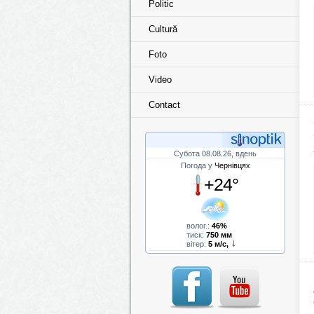
Politic
Cultură
Foto
Video
Contact
Субота 08.08.26, вдень
Погода у
Чернівцях
+24°
волог.:
46%
тиск:
750 мм
вітер:
5 м/с,