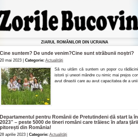
ZIARUL ROMÂNILOR DIN UCRAINA
Cine suntem? De unde venim?Cine sunt străbunii noștri?
20 mai 2023 |
Categorie:
Actualități
Să nu uităm că suntem un popor cu rădăcini 
istorii și uneori mândre cu nimic mai prejos co
avut dinastii care au avut capacitatea de a unii s
Departamentul pentru Românii de Pretutindeni dă start la î
2023” – peste 5000 de tineri români care trăiesc în afara țării 
pitorești din România!
28 aprilie 2023 |
Categorie:
Actualități