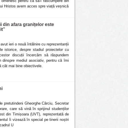
ul omenesc pentru ca să-l răscumpere din
orului Hristos avem acces spre viață veșnică
din afara granițelor este
it”
ut ieri o nouă întâlnire cu reprezentanții
e istorice, despre stadiul proiectelor cu
 acestor discuții încercăm să răspundem
in dinspre mediul asociativ, pentru că îmi
ă cât mai bine obiectivele.
ni
de pretutindeni Gheorghe Cârciu, Secretar
e, care să vină în sprijinul studenților
Vest din Timișoara (UVT), reprezentată de
tul îi vizează în special pe tinerii noștri
 cadrul U