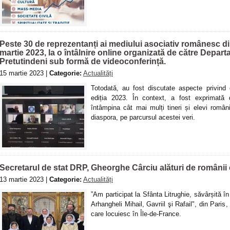
Peste 30 de reprezentanți ai mediului asociativ românesc din
martie 2023, la o întâlnire online organizată de către Depa
Pretutindeni sub formă de videoconferință.
15 martie 2023 |
Categorie:
Actualități
Totodată, au fost discutate aspecte privind
ediția 2023. În context, a fost exprimată d
întâmpina cât mai mulți tineri și elevi români
diaspora, pe parcursul acestei veri.
Secretarul de stat DRP, Gheorghe Cârciu alături de românii 
13 martie 2023 |
Categorie:
Actualități
”Am participat la Sfânta Litrughie, săvârșită în
Arhangheli Mihail, Gavriil şi Rafail", din Paris
care locuiesc în Île-de-France.