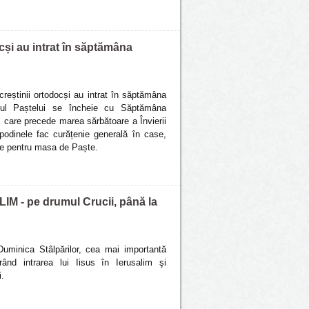
ocși au intrat în săptămâna
creștinii ortodocși au intrat în săptămâna
ostul Paștelui se încheie cu Săptămâna
 care precede marea sărbătoare a Învierii
podinele fac curățenie generală în case,
te pentru masa de Paște.
 - pe drumul Crucii, până la
Duminica Stâlpărilor, cea mai importantă
ând intrarea lui Iisus în Ierusalim şi
i.