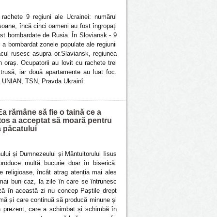
 rachete 9 regiuni ale Ucrainei: numărul
soane, încă cinci oameni au fost îngropați
ost bombardate de Rusia. În Sloviansk - 9
l a bombardat zonele populate ale regiunii
tacul rusesc asupra or.Slaviansk, regiunea
 oraș. Ocupatorii au lovit cu rachete trei
strusă, iar două apartamente au luat foc.
 la UNIAN, TSN, Pravda Ukrainî
Ea rămâne să fie o taină ce a
stos a acceptat să moară pentru
 păcatului
ului și Dumnezeului și Mântuitorului Iisus
 produce multă bucurie doar în biserică.
e religioase, încât atrag atenția mai ales
mai bun caz, la zile în care se întrunesc
ază în această zi nu concep Paștile drept
rmă și care continuă să producă minune și
n prezent, care a schimbat și schimbă în