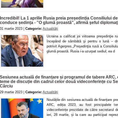
Incredibil! La 1 aprilie Rusia preia președinția Consiliului 
conduce ședința - ”O glumă proastă”, afirmă şeful diploma
31 martie 2023 |
Categorie:
Actualități
Ucraina a calificat joi viitoarea preşedinţie 
începând de sâmbătă şi pentru o lună – dr
potrivit Agerpres.„Preşedinţia rusă a Consiliul
glumă proastă. Rusia i-a uzurpat sediul; ea d
Sesiunea actuală de finanțare și programul de tabere ARC, ed
teme de discuție din cadrul celor două videconferințe cu S
Cârciu
29 martie 2023 |
Categorie:
Actualități
Noutățile din sesiunea actuală de finanțare pr
ARC, ediția 2023, au fost principalele t
videconferințe prezidate de către secretarul 
ieri, 28 martie, și la care au participat repr