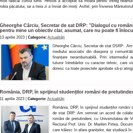
mod radical cursul lumii. Hristos a acceptat să moară pentru întreg neam
robia păcatului, iar a treia zi a înviat din morți. Astfel, prin Învierea Mântuit
Gheorghe Cârciu, Secretar de sat DRP: ”Dialogul cu românii 
pentru mine un obiectiv clar, asumat, care nu poate fi înlocu
13 aprilie 2023 |
Categorie:
Actualități
Gheorghe Cârciu, Secretar de stat DSRP:. Am av
mediului asociativ din diaspora și comunitățil
finanțare nerambursabilă. Prin intermediul
tuturor întrebărilor cu caracter tehnic, care v
doresc ca toate proiectele aprobate să-și ating
România, DRP, în sprijinul studenților români de pretutinde
11 aprilie 2023 |
Categorie:
Actualități
România, DRP, în sprijinul studenților români 
de stat DRP: Am semnat un acord de colaborar
români de pretutindeni, cu Universitatea de 
Rectorul Prof. Univ. Dr. Marilen Pirtea. Documen
care trăiesc în afara granițelor, dar studiază în