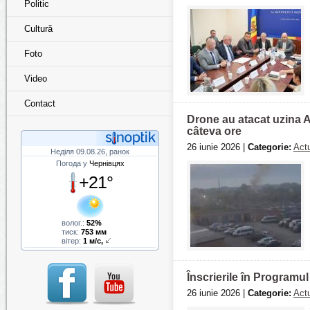
Politic
Cultură
Foto
Video
Contact
Drone au atacat uzina A
câteva ore
26 iunie 2026 |
Categorie:
Actu
Неділя 09.08.26, ранок
Погода у
Чернівцях
+21°
волог.:
52%
тиск:
753 мм
вітер:
1 м/с,
Înscrierile în Programu
26 iunie 2026 |
Categorie:
Actu