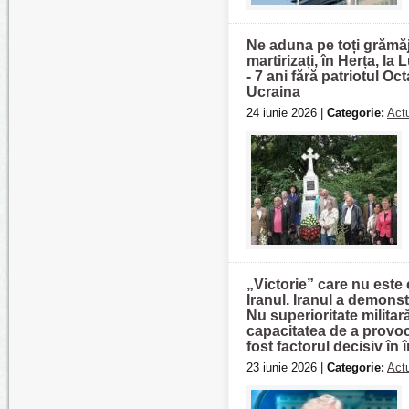
Ne aduna pe toți grămă
martirizați, în Herța, l
- 7 ani fără patriotul O
Ucraina
24 iunie 2026 |
Categorie:
Actu
„Victorie” care nu este
Iranul. Iranul a demons
Nu superioritate militar
capacitatea de a provo
fost factorul decisiv în 
23 iunie 2026 |
Categorie:
Actu