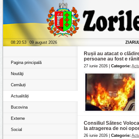
08:20:54
09 august 2026
ZIARU
Rușii au atacat o clădir
persoane au fost e răni
Pagina principală
27 iunie 2026 |
Categorie:
Actu
Noutăţi
Cernăuți
Actualități
Bucovina
Externe
Consiliul Sătesc Voloca 
la atragerea de noi opor
Social
26 iunie 2026 |
Categorie:
Actu