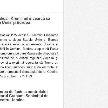
lică - Kremlinul încearcă să
e Unite și Europa
Alaska: ISW explică - Kremlinul încearcă
entru a diviza Statele Unite și Europa
in Alaska este de a prezenta Ucraina și
păcii în Ucraina. Markov a spus că Rusia
l compromis pe care Rusia este dispusă să
 militare de a cuceri regiunile Odessa și
kov și-a exprimat speranța că Trump va
că liderii europeni sunt al doilea motiv al
atele propunerii dictatorului de la Kremlin,
 Putin și Trump / © TSN
rea de facto a controlului
natorul Graham: Schimbul de
 pentru Ucraina