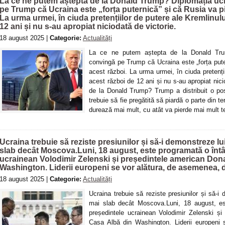
La ce ne putem aștepta de la Donald Trump? Diplomația ucr
pe Trump că Ucraina este „forța puternică” și că Rusia va p
La urma urmei, în ciuda pretențiilor de putere ale Kremlinulu
12 ani și nu s-au apropiat niciodată de victorie.
18 august 2025 |
Categorie:
Actualități
La ce ne putem aștepta de la Donald Trum
convingă pe Trump că Ucraina este „forța pute
acest război. La urma urmei, în ciuda pretenții
acest război de 12 ani și nu s-au apropiat nic
de la Donald Trump? Trump a distribuit o pos
trebuie să fie pregătită să piardă o parte din ter
durează mai mult, cu atât va pierde mai mult t
Ucraina trebuie să reziste presiunilor și să-i demonstreze l
slab decât Moscova.Luni, 18 august, este programată o întâl
ucrainean Volodimir Zelenski și președintele american Don
Washington. Liderii europeni se vor alătura, de asemenea, di
18 august 2025 |
Categorie:
Actualități
Ucraina trebuie să reziste presiunilor și să-
mai slab decât Moscova.Luni, 18 august, est
președintele ucrainean Volodimir Zelenski ș
Casa Albă din Washington. Liderii europeni s