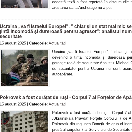
această teză a fost repetată în discursurile
arestarea sa la Anchorage nu a put
Ucraina „va fi Israelul Europei”, ” chiar și un stat mai mic 
țintă incomodă și dureroasă pentru agresor”: analistul num
securitate
15 august 2025 |
Categorie:
Actualități
Ucraina „va fi Israelul Europei”, ” chiar și
devenind o țintă incomodă și dureroasă pen
garanție reală de securitate Analistul Michael 
de securitate pentru Ucraina nu sunt acord
autoapărare.
Pokrovsk a fost curățat de ruși - Corpul 7 al Forțelor de Apă
15 august 2025 |
Categorie:
Actualități
Pokrovsk a fost curățat de ruși - Corpul 7 a
„Ukrainskaia Pravda” Forțele Corpului 7 de As
Pokrovsk din regiunea Donețk de grupuri inamic
presă al corpului 7 al Serviciului de Securitate 