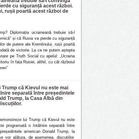
aineană trebuie să-l convingă
ierde cu siguranță acest război.
i, rușii poartă acest război de
p? Diplomația ucraineană trebuie să-l
rnică” și că Rusia va pierde cu siguranță
lor de putere ale Kremlinului, rușii poartă
iodată de victorie. La ce ne putem aștepta
tare pe Truth Social cu apelul: „Ucraina
itoriu în fața Rusiei, altfel, cu cât războiul
eren”
ui Trump că Kievul nu este mai
nire separată între președintele
ald Trump, la Casa Albă din
scuțiilor.
i demonstreze lui Trump că Kievul nu este
e programată o întâlnire separată între
i președintele american Donald Trump, la
e vor alătura, de asemenea, discuțiilor.