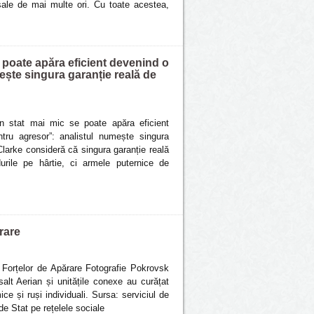
 sale de mai multe ori. Cu toate acestea,
se poate apăra eficient devenind o
ește singura garanție reală de
 un stat mai mic se poate apăra eficient
tru agresor”: analistul numește singura
Clarke consideră că singura garanție reală
urile pe hârtie, ci armele puternice de
rare
l Forțelor de Apărare Fotografie Pokrovsk
alt Aerian și unitățile conexe au curățat
e și ruși individuali. Sursa: serviciul de
de Stat pe rețelele sociale