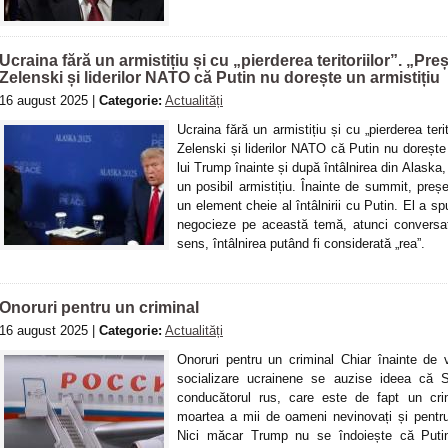
Ucraina fără un armistițiu și cu „pierderea teritoriilor”. „Pr
Zelenski și liderilor NATO că Putin nu dorește un armistițiu
16 august 2025 |
Categorie:
Actualități
Ucraina fără un armistițiu și cu „pierderea teri
Zelenski și liderilor NATO că Putin nu dorește
lui Trump înainte și după întâlnirea din Alaska, 
un posibil armistițiu. Înainte de summit, preșe
un element cheie al întâlnirii cu Putin. El a sp
negocieze pe această temă, atunci conversați
sens, întâlnirea putând fi considerată „rea”.
Onoruri pentru un criminal
16 august 2025 |
Categorie:
Actualități
Onoruri pentru un criminal Chiar înainte de v
socializare ucrainene se auzise ideea că S
conducătorul rus, care este de fapt un crim
moartea a mii de oameni nevinovați și pentru
Nici măcar Trump nu se îndoiește că Putin