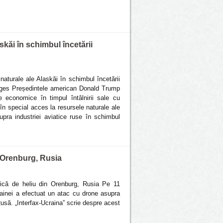
askăi în schimbul încetării
naturale ale Alaskăi în schimbul încetării
mages Președintele american Donald Trump
e economice în timpul întâlnirii sale cu
în special acces la resursele naturale ale
supra industriei aviatice ruse în schimbul
n Orenburg, Rusia
brică de heliu din Orenburg, Rusia Pe 11
rainei a efectuat un atac cu drone asupra
Rusă. „Interfax-Ucraina” scrie despre acest