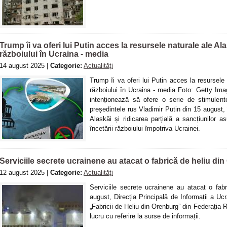
Trump îi va oferi lui Putin acces la resursele naturale ale Al
războiului în Ucraina - media
14 august 2025 |
Categorie:
Actualități
Trump îi va oferi lui Putin acces la resursele 
războiului în Ucraina - media Foto: Getty I
intenționează să ofere o serie de stimulent
președintele rus Vladimir Putin din 15 august, 
Alaskăi și ridicarea parțială a sancțiunilor a
încetării războiului împotriva Ucrainei.
Serviciile secrete ucrainene au atacat o fabrică de heliu di
12 august 2025 |
Categorie:
Actualități
Serviciile secrete ucrainene au atacat o fa
august, Direcția Principală de Informații a Uc
„Fabricii de Heliu din Orenburg” din Federația 
lucru cu referire la surse de informații.