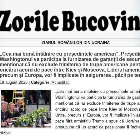
ZIARUL ROMÂNILOR DIN UCRAINA
„Cea mai bună întâlnire cu președintele american”. Președi
Washingtonul va participa la furnizarea de garanții de secu
menționat că nu exclude trimiterea de trupe americane pen
oricărui acord de pace între Kiev și Moscova. Liderul americ
precum și Europa, vor fi implicate în asigurarea „păcii pe t
19 august 2025 |
Categorie:
Actualități
„Cea mai bună întâlnire cu președintele amer
Washingtonul va participa la furnizarea de gara
menționat că nu exclude trimiterea de trupe 
oricărui acord de pace între Kiev și Moscova
Unite, precum și Europa, vor fi implicate în a
pace fără armistițiu Trump a spus că Ucraina
presupune că un acord de pace poate fi înche
război.