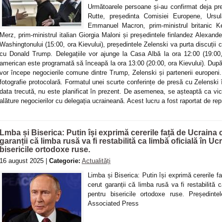
Următoarele persoane și-au confirmat deja pr
Rutte, președinta Comisiei Europene, Ursu
Emmanuel Macron, prim-ministrul britanic Ke
Merz, prim-ministrul italian Giorgia Maloni și președintele finlandez Alexander
Washingtonului (15:00, ora Kievului), președintele Zelenski va purta discuții cu
cu Donald Trump. Delegațiile vor ajunge la Casa Albă la ora 12:00 (19:00, 
american este programată să înceapă la ora 13:00 (20:00, ora Kievului). După 
vor începe negocierile comune dintre Trump, Zelenski și partenerii europeni. Î
fotografie protocolară. Formatul unei scurte conferințe de presă cu Zelenski 
data trecută, nu este planificat în prezent. De asemenea, se așteaptă ca v
alăture negocierilor cu delegația ucraineană. Acest lucru a fost raportat de rep
Lmba și Biserica: Putin își exprimă cererile față de Ucraina
garanții că limba rusă va fi restabilită ca limbă oficială în U
bisericile ortodoxe ruse.
16 august 2025 |
Categorie:
Actualități
Limba și Biserica: Putin își exprimă cererile 
cerut garanții că limba rusă va fi restabilită c
pentru bisericile ortodoxe ruse. Președint
Associated Press