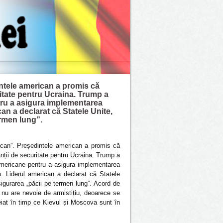
ntele american a promis că
ritate pentru Ucraina. Trump a
tru a asigura implementarea
an a declarat că Statele Unite,
ermen lung”.
ican”. Președintele american a promis că
nții de securitate pentru Ucraina. Trump a
americane pentru a asigura implementarea
. Liderul american a declarat că Statele
sigurarea „păcii pe termen lung”. Acord de
 nu are nevoie de armistițiu, deoarece se
iat în timp ce Kievul și Moscova sunt în