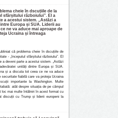
blema cheie în dscuțiile de la
 sfârșitului războiului”. El a
 a acestui sistem. „Astăzi a
dintre Europa și SUA. Liderii au
ea ce ne va aduce mai aproape de
oteja Ucraina și întreaga
ubliniat că problema cheie în dscuțiile de
ate - „începutul sfârșitului războiului”. El
 a deveni parte a acestui sistem. „Astăzi
adevăratei unități dintre Europa și SUA.
raina și a discuta tot ceea ce ne va aduce
 securitate fiabilă care va proteja Ucraina
iscuții importante la Washington. Multe
aliată: atât despre situația de pe câmpul
 loc mai multe întâlniri în acest format cu
 discuții cu Trump și liderii europeni la