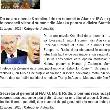
De ce are nevoie Kremlinul de un summit în Alaska: ISW exp
folosească viitorul summit din Alaska pentru a diviza Statel
11 august 2025 |
Categorie:
Actualități
De ce are nevoie Kremlinul de un summit în 
să folosească viitorul summit din Alaska p
Principalul interes al Rusiei în summitul d
Europa, nu Rusia, drept obstacolul în calea 
refuză să facă orice pas înapoi și că singuru
îl ia în considerare este oprirea eforturilor
Harkov, precum și Herson și Zaporojie. Mar
înțelege că Zelenski este principalul motiv al războiului Rusiei în Ucraina și 
războiului, nu Rusia.Declarațiile oficialilor ruși indică adevăratul motiv din sp
Putin, de a se întâlni cu liderul american Trump în Alaska. Moscova rămâne
Secretarul general al NATO, Mark Rutte, a permis recunoaște
rusesc asupra unor părți din Ucraina în viitorul acord. Se
teritorii este posibil, dar numai după garanții de securitate
11 august 2025 |
Categorie:
Actualități