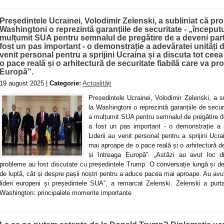
Președintele Ucrainei, Volodimir Zelenski, a subliniat că pro
Washingtoni o reprezintă garanțiile de securitate - „începutul
mulțumit SUA pentru semnalul de pregătire de a deveni parte
fost un pas important - o demonstrație a adevăratei unități 
venit personal pentru a sprijini Ucraina și a discuta tot ce
o pace reală și o arhitectură de securitate fiabilă care va pr
Europă”.
19 august 2025 |
Categorie:
Actualități
Președintele Ucrainei, Volodimir Zelenski, a s
la Washingtoni o reprezintă garanțiile de securit
a mulțumit SUA pentru semnalul de pregătire de
a fost un pas important - o demonstrație a 
Liderii au venit personal pentru a sprijini Uc
mai aproape de o pace reală și o arhitectură de
și întreaga Europă”. „Astăzi au avut loc d
probleme au fost discutate cu președintele Trump. O conversație lungă și det
de luptă, cât și despre pașii noștri pentru a aduce pacea mai aproape. Au avut
lideri europeni și președintele SUA”, a remarcat Zelenski. Zelenski a purtat
Washington: principalele momente importante