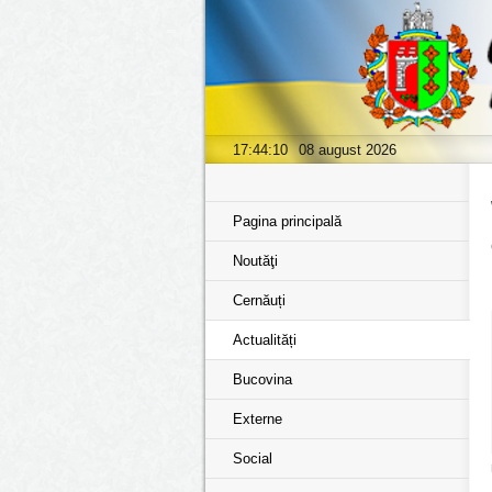
17:44:11
08 august 2026
Pagina principală
Noutăţi
Cernăuți
Actualități
Bucovina
Externe
Social