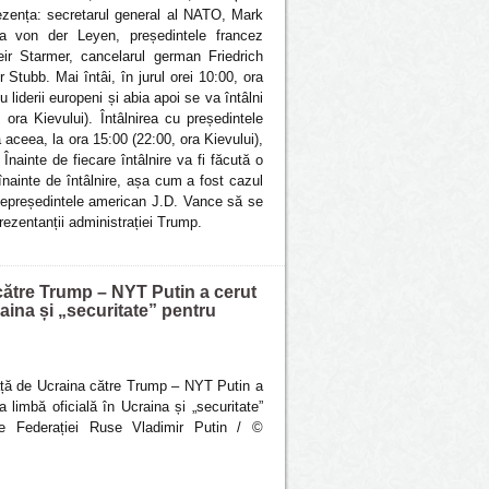
ezența: secretarul general al NATO, Mark
la von der Leyen, președintele francez
ir Starmer, cancelarul german Friedrich
 Stubb. Mai întâi, în jurul orei 10:00, ora
 liderii europeni și abia apoi se va întâlni
ora Kievului). Întâlnirea cu președintele
aceea, la ora 15:00 (22:00, ora Kievului),
nainte de fiecare întâlnire va fi făcută o
înainte de întâlnire, așa cum a fost cazul
icepreședintele american J.D. Vance să se
rezentanții administrației Trump.
 către Trump – NYT Putin a cerut
craina și „securitate” pentru
față de Ucraina către Trump – NYT Putin a
a limbă oficială în Ucraina și „securitate”
ele Federației Ruse Vladimir Putin / ©