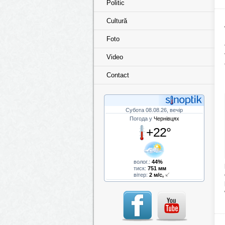
Politic
Cultură
Foto
Video
Contact
Субота 08.08.26, вечір
Погода у
Чернівцях
+22°
волог.:
44%
тиск:
751 мм
вітер:
2 м/с,