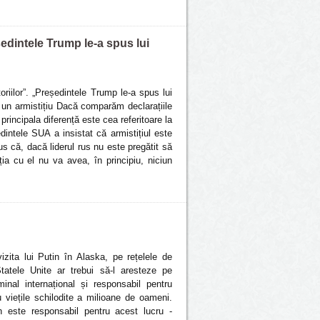
eședintele Trump le-a spus lui
toriilor”. „Președintele Trump le-a spus lui
 un armistițiu Dacă comparăm declarațiile
principala diferență este cea referitoare la
dintele SUA a insistat că armistițiul este
us că, dacă liderul rus nu este pregătit să
a cu el nu va avea, în principiu, niciun
izita lui Putin în Alaska, pe rețelele de
tatele Unite ar trebui să-l aresteze pe
inal internațional și responsabil pentru
 viețile schilodite a milioane de oameni.
 este responsabil pentru acest lucru -