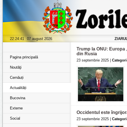
22:24:43
07 august 2026
ZIARU
Trump la ONU: Europa „
din Rusia
Pagina principală
23 septembrie 2025 |
Categori
Noutăţi
Cernăuți
Actualități
Bucovina
Externe
Occidentul este îngrijor
Social
23 septembrie 2025 |
Categori