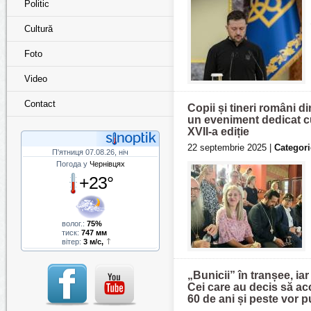
Politic
Cultură
Foto
Video
Contact
Сopii și tineri români di
un eveniment dedicat cul
XVII-a ediție
22 septembrie 2025 |
Categori
П'ятниця 07.08.26, ніч
Погода у
Чернівцях
+23°
волог.:
75%
тиск:
747 мм
вітер:
3 м/с,
„Bunicii” în tranșee, ia
Cei care au decis să ac
60 de ani și peste vor p