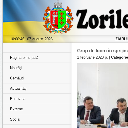
10:00:47
07 august 2026
ZIARU
Grup de lucru în sprijin
2 februarie 2023 р. |
Categorie
Pagina principală
Noutăţi
Cernăuți
Actualități
Bucovina
Externe
Social