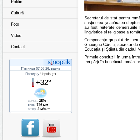
Politic
Cultură
Secretarul de stat pentru român
susținerea și apărarea dreptur
Foto
au fost reiterate demersurile l
lingvistice și religioase a româ
Video
Componența grupului de lucru 
Gheorghe Cârciu, secretar de st
Contact
Educația și Știință din cadrul M
Primele concluzii în urma între
trei părți în beneficiul românilor
П'ятниця 07.08.26, вдень
Погода у
Чернівцях
+32°
волог.:
35%
тиск:
746 мм
вітер:
2 м/с,