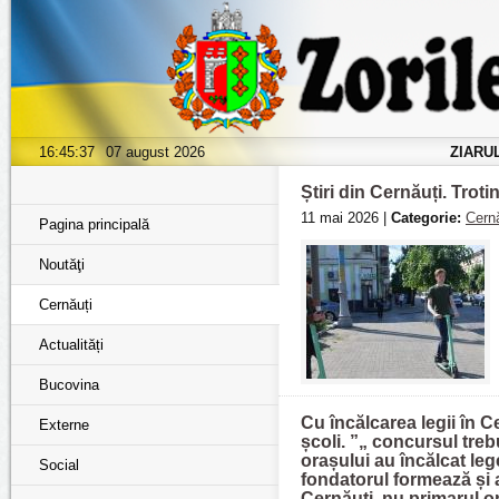
16:45:39
07 august 2026
ZIARU
Știri din Cernăuți. Troti
11 mai 2026 |
Categorie:
Cernă
Pagina principală
Noutăţi
Cernăuți
Actualități
Bucovina
Cu încălcarea legii în C
Externe
școli. ”„ concursul trebu
orașului au încălcat le
Social
fondatorul formează și
Cernăuți, nu primarul o