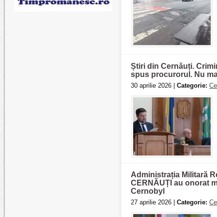
Știri din Cernăuți. Crim
spus procurorul. Nu mai
30 aprilie 2026 |
Categorie:
Ce
Administrația Militar
CERNĂUȚI au onorat memo
Cernobyl
27 aprilie 2026 |
Categorie:
Ce