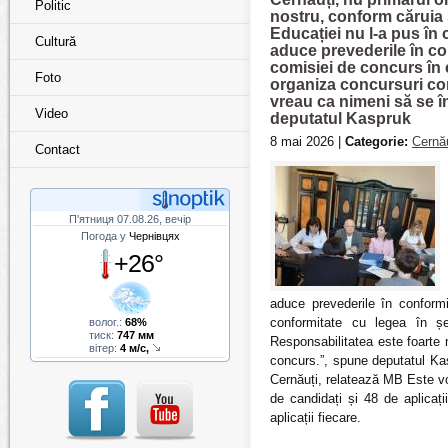
Politic
nostru, conform căruia
Educației nu l-a pus în
Cultură
aduce prevederile în co
comisiei de concurs în 
Foto
organiza concursuri cor
vreau ca nimeni să se î
Video
deputatul Kaspruk
8 mai 2026 |
Categorie:
Cernău
Contact
П'ятниця 07.08.26, вечір
Погода у
Чернівцях
+26°
aduce prevederile în conform
conformitate cu legea în șe
волог.:
68%
тиск:
747 мм
Responsabilitatea este foarte
вітер:
4 м/с,
concurs.”, spune deputatul Kas
Cernăuți, relatează MB Este vorb
de candidați și 48 de aplicaț
aplicații fiecare.