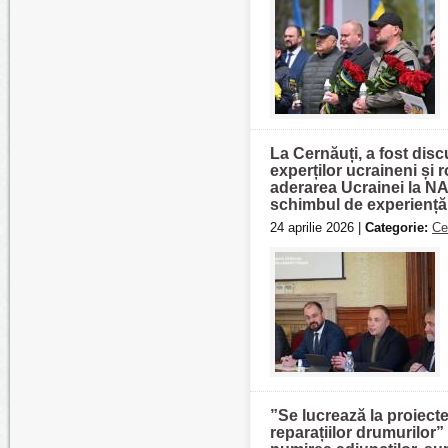
La Cernăuți, a fost dis
experților ucraineni și 
aderarea Ucrainei la NA
schimbul de experiență ș
24 aprilie 2026 |
Categorie:
Ce
”Se lucrează la proiect
reparațiilor drumurilo