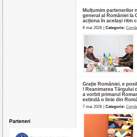
Mulțumim partenerilor n
general al României la C
acționa în același ritm 
8 mai 2026 |
Categorie:
Cernău
Grație României, e posib
! Reanimarea Târgului d
a vorbit primarul Roman 
extindă o linie din Rom
7 mai 2026 |
Categorie:
Cernău
Parteneri