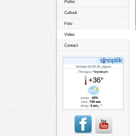
Politic
Cultură
Foto
Video
Contact
Четвер 06.08.26, вдень
Погода у
Чернівцях
+36°
волог.:
28%
тиск:
749 мм
вітер:
4 м/с,