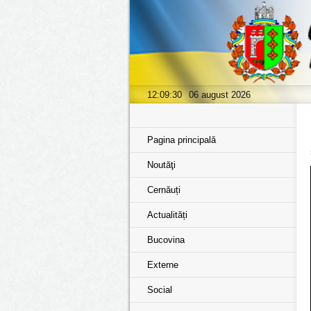
12:09:30
06 august 2026
Pagina principală
Noutăţi
Cernăuți
Actualități
Bucovina
Externe
Social