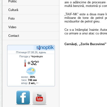
Politic
are o adâncime de procesare 
multă benzină, motorină și comb
Cultură
„TAIF-NK” este a doua mare în
milioane de tone de petrol p
Foto
reziduurilor de petrol greu.
Video
Ce s-a întâmplat înainte: Auto
ca urmare a unui atac cu dron
Contact
Cernăuţi, „Zorile Bucovinei” 
П'ятниця 07.08.26, вдень
Погода у
Чернівцях
+32°
волог.:
35%
тиск:
746 мм
вітер:
2 м/с,