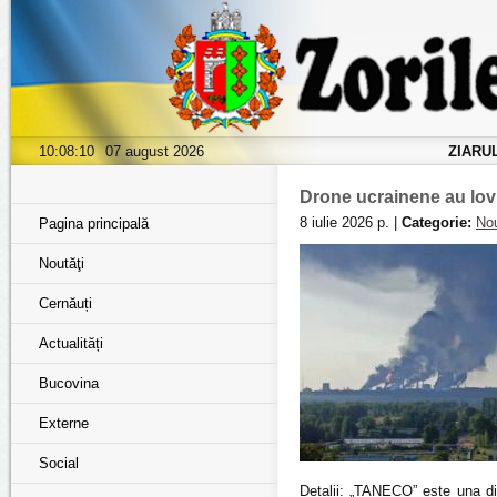
10:08:11
07 august 2026
ZIARU
Drone ucrainene au lovit
8 iulie 2026 р. |
Categorie:
Nou
Pagina principală
Noutăţi
Cernăuți
Actualități
Bucovina
Externe
Social
Detalii: „TANECO” este una din