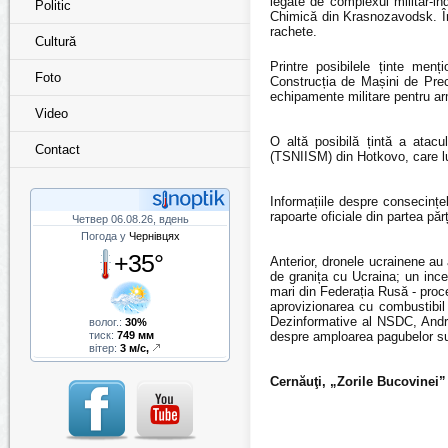
legate de complexul militar-in
Politic
Chimică din Krasnozavodsk. În
rachete.
Cultură
Printre posibilele ținte men
Foto
Construcția de Mașini de Pre
echipamente militare pentru ar
Video
O altă posibilă țintă a atacu
Contact
(TSNIISM) din Hotkovo, care luc
Informațiile despre consecințel
rapoarte oficiale din partea părț
Четвер 06.08.26, вдень
Погода у
Чернівцях
+35°
Anterior, dronele ucrainene au
de granița cu Ucraina; un ince
mari din Federația Rusă - proc
aprovizionarea cu combustibil
Dezinformative al NSDC, Andriy
волог.:
30%
тиск:
749 мм
despre amploarea pagubelor sun
вітер:
3 м/с,
Cernăuţi, „Zorile Bucovinei”