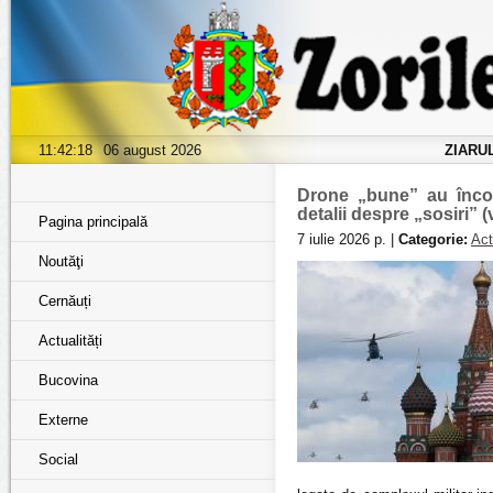
11:42:19
06 august 2026
ZIARU
Drone „bune” au încon
detalii despre „sosiri” (
Pagina principală
7 iulie 2026 р. |
Categorie:
Act
Noutăţi
Cernăuți
Actualități
Bucovina
Externe
Social