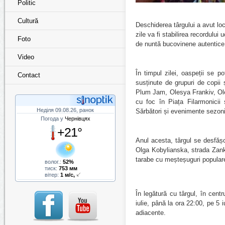
Politic
Cultură
D
eschider
e
a târgului
a avut
loc
zile va fi stabilirea recordulu
Foto
de nuntă bucovinene autentice 
Video
În timpul zilei, oaspeții se 
Contact
susținute de grupuri de copii 
Plum Jam, Olesya Frankiv, Olen
cu ​​foc în Piața Filarmonici
Неділя 09.08.26, ранок
Sărbători și evenimente sezon
Погода у
Чернівцях
+21°
Anul acesta, târgul se desfășo
Olga Kobylianska, strada Zanko
tarabe cu meșteșuguri populare
волог.:
52%
тиск:
753 мм
вітер:
1 м/с,
În legătură cu târgul, în centr
iulie, până la ora 22:00, pe 5 i
adiacente.