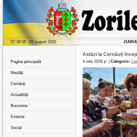
07:38:59
09 august 2026
ZIARU
Astăzi la Cernăuți înce
4 iulie 2026 р. |
Categorie:
Cer
Pagina principală
Noutăţi
Cernăuți
Actualități
Bucovina
Externe
Social