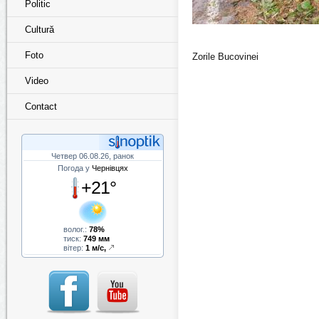
Politic
Cultură
Foto
Zorile Bucovinei
Video
Contact
Четвер 06.08.26, ранок
Погода у
Чернівцях
+21°
волог.:
78%
тиск:
749 мм
вітер:
1 м/с,