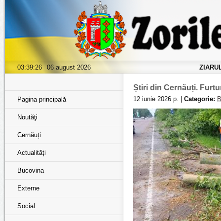
03:39:26
06 august 2026
ZIARU
Știri din Cernăuți. Furt
12 iunie 2026 р. |
Categorie:
B
Pagina principală
Noutăţi
Cernăuți
Actualități
Bucovina
Externe
Social