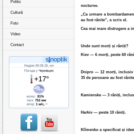
Politic
nocturne.
Cultură
„Ca urmare a bombardamentu
au fost rănite”, a scris el.
Foto
Cea mai mare distrugere a inf
Video
Contact
Unde sunt morți și răniți?
Kiev — 6 morți, peste 60 răniț
Неділя 09.08.26, ніч
Погода у
Чернівцях
Dnipro — 12 morți, inclusiv 
+17°
35 de persoane au fost rănit
Kamienske — 3 răniți, inclus
волог.:
81%
тиск:
752 мм
вітер:
1 м/с,
Harkiv — peste 10 răniți.
Klîmenko a specificat și iden