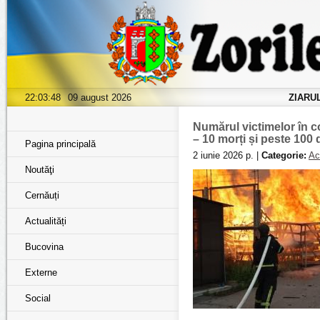
22:03:49
09 august 2026
ZIARU
Numărul victimelor în c
– 10 morți și peste 100
Pagina principală
2 iunie 2026 р. |
Categorie:
Act
Noutăţi
Cernăuți
Actualități
Bucovina
Externe
Social