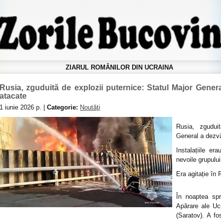
ZIARUL ROMÂNILOR DIN UCRAINA
Rusia, zguduită de explozii puternice: Statul Major General
atacate
1 iunie 2026 р. |
Categorie:
Noutăţi
Rusia, zgudui
General a dezvăl
Instalațiile er
nevoile grupului
Era agitație în
În noaptea spr
Apărare ale Ucr
(Saratov). A f