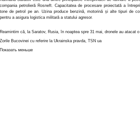
compania petrolieră Rosneft. Capacitatea de procesare proiectată a întrepr
tone de petrol pe an. Uzina produce benzină, motorină și alte tipuri de comb
pentru a asigura logistica militară a statului agresor.
Reamintim că, la Saratov, Rusia, în noaptea spre 31 mai, dronele au atacat o r
Zorile Bucovinei cu referire la Ukrainska pravda, TSN ua
Показать меньше