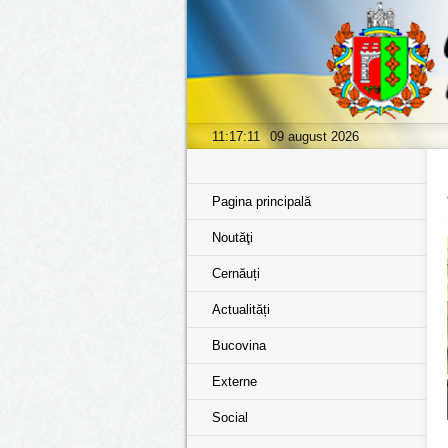
11:17:11
09 august 2026
Pagina principală
Noutăţi
Cernăuți
Actualități
Bucovina
Externe
Social