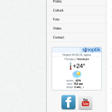
Politic
Cultură
Foto
Video
Contact
Неділя 09.08.26, вдень
Погода у
Чернівцях
+24°
волог.:
42%
тиск:
752 мм
вітер:
2 м/с,