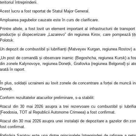
teritoriul întreprinderii.
Acest lucru a fost raportat de Statul Major General.
Amploarea pagubelor cauzate este în curs de clarificare.
Printre altele, a fost lovit un element important al infrastructurii de transport 
producție și dispecerizare „Lazarevo” din regiunea Kirov, care pompează țiț
Polotsk.
Un depozit de combustibil și lubrifianți (Matveyev Kurgan, regiunea Rostov) a
„Un post de comandă și observare inamic (Begoshcha, regiunea Kursk) a fost
din zonele Kalynovoye, regiunea Donețk, Grafovka (regiunea Belgorod) și atel
arată în raport.
În plus, soldații ucraineni au lovit zonele de concentrare a forței de muncă i
Donețk.
Conform rezultatelor atacurilor preliminare, s-a stabilit:
Atacul din 30 mai 2026 asupra a trei rezervoare cu combustibil și lubrifian
(Feodosia, TOT al Republicii Autonome Crimeea) a fost confirmat.
Atacul din 30 mai 2026 asupra unei instalații de depozitare a gazelor din 
fost confirmat.
Rafinăria Saratov este una dintre principalele întreprinderi de rafinare a petr