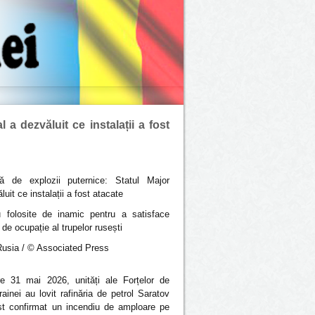
 a dezvăluit ce instalații a fost
tă de explozii puternice: Statul Major
uit ce instalații a fost atacate
au folosite de inamic pentru a satisface
 de ocupație al trupelor rusești
 Rusia / © Associated Press
e 31 mai 2026, unități ale Forțelor de
ainei au lovit rafinăria de petrol Saratov
ost confirmat un incendiu de amploare pe