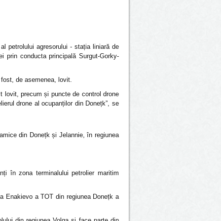
al petrolului agresorului - stația liniară de
ei prin conducta principală Surgut-Gorky-
 fost, de asemenea, lovit.
 lovit, precum și puncte de control drone
ierul drone al ocupanților din Donețk”, se
namice din Donețk și Jelannie, în regiunea
ți în zona terminalului petrolier maritim
zona Enakievo a TOT din regiunea Donețk a
olului din regiunea Volga și face parte din