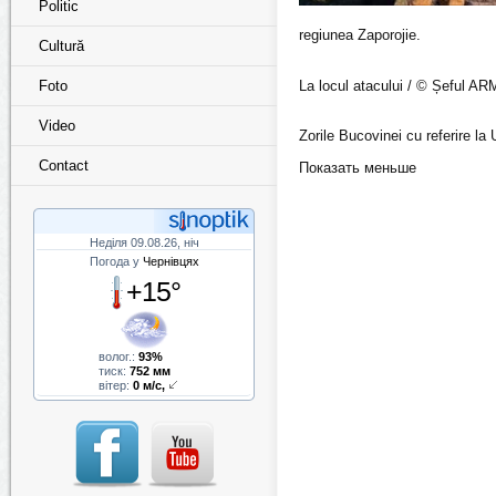
Politic
regiunea Zaporojie.
Cultură
La locul atacului / © Șeful AR
Foto
Video
Zorile Bucovinei cu referire l
Contact
Показать меньше
Неділя 09.08.26, ніч
Погода у
Чернівцях
+15°
волог.:
93%
тиск:
752 мм
вітер:
0 м/с,