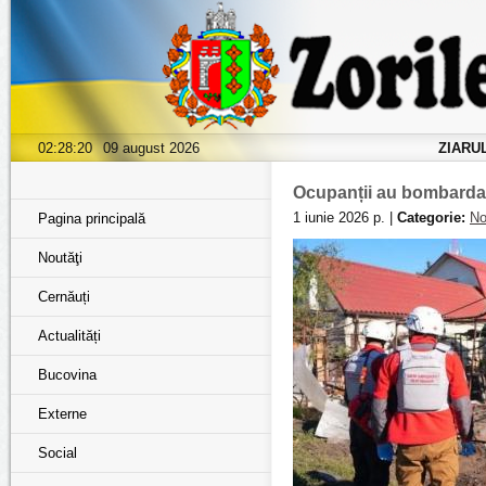
02:28:21
09 august 2026
ZIARU
Ocupanții au bombarda
1 iunie 2026 р. |
Categorie:
No
Pagina principală
Noutăţi
Cernăuți
Actualități
Bucovina
Externe
Social