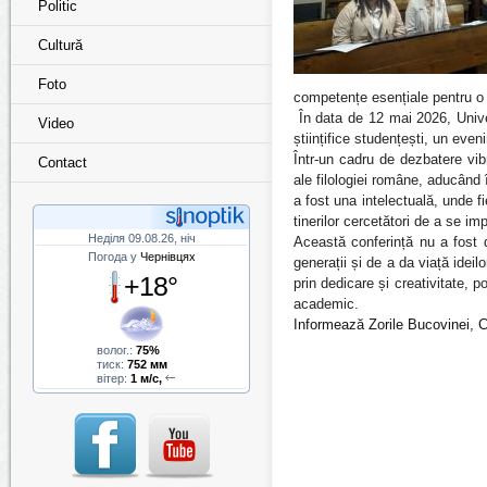
Politic
Cultură
Foto
competențe esențiale pentru o 
În data de 12 mai 2026, Univer
Video
științifice studențești, un eve
Într-un cadru de dezbatere vib
Contact
ale filologiei române, aducând 
a fost una intelectuală, unde fi
tinerilor cercetători de a se im
Неділя 09.08.26, ніч
Această conferință nu a fost d
Погода у
Чернівцях
generații și de a da viață ideil
+18°
prin dedicare și creativitate, p
academic.
I
nformează Zorile Bucovinei, C
волог.:
75%
тиск:
752 мм
вітер:
1 м/с,