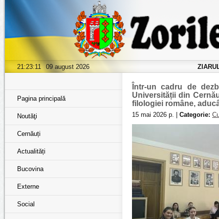
21:23:12
09 august 2026
ZIARU
Într-un cadru de dezb
Universității din Cernă
Pagina principală
filologiei române, aduc
15 mai 2026 р. |
Categorie:
Cu
Noutăţi
Cernăuți
Actualități
Bucovina
Externe
Social