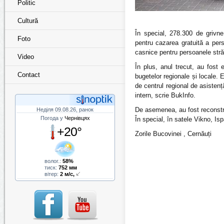
Politic
Cultură
În special, 278.300 de grivne 
Foto
pentru cazarea gratuită a perso
casnice pentru persoanele stră
Video
În plus, anul trecut, au fost e
Contact
bugetelor regionale și locale. E
de centrul regional de asisten
intern, scrie BukInfo.
De asemenea, au fost reconstrui
Неділя 09.08.26, ранок
Погода у
Чернівцях
În special, în satele Vikno, Is
+20°
Zorile Bucovinei , Cernăuți
волог.:
58%
тиск:
752 мм
вітер:
2 м/с,