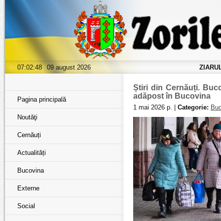
07:02:49
09 august 2026
ZIARU
Știri din Cernăuți. Bu
adăpost în Bucovina
Pagina principală
1 mai 2026 р. |
Categorie:
Buc
Noutăţi
Cernăuți
Actualități
Bucovina
Externe
Social