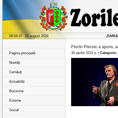
08:56:08
06 august 2026
ZIARU
Florin Piersic a ajuns,
30 aprilie 2024 р. |
Categorie:
Pagina principală
Noutăţi
Cernăuți
Actualități
Bucovina
Externe
Social