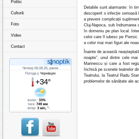
Politic
Detaliile sunt alarmante: în ti
Cultură
descoperit o infecție serioasă 
a preveni complicații supliment
Foto
Cluj-Napoca, sub îndrumarea do
în domeniu pe plan local. Inte
Video
celor care îl iubesc pe Piersic
a celor mai mari figuri ale noas
Contact
Înainte de această neașteptată 
noapte”, unul dintre cele mai
Marinescu și care a fost reg
Четвер 06.08.26, ранок
închisă pe scenele teatrelor d
Погода у
Чернівцях
Teatrului, la Teatrul Radu Sta
+34°
problemelor de sănătate ale act
волог.:
33%
тиск:
749 мм
вітер:
3 м/с,