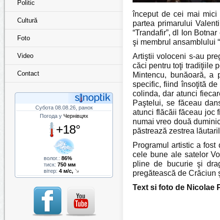
Politic
început de cei mai mici 
Cultură
partea primarului Valenti
“Trandafir”, dl Ion Botnar
Foto
şi membrul ansamblului “
Video
Artiştii voloceni s-au pr
căci pentru toţi tradiţiil
Contact
Mintencu, bunăoară, a p
specific, fiind însoţită d
colinda, dar atunci fieca
Paştelui, se făceau dan
Субота 08.08.26, ранок
atunci flăcăii făceau joc 
Погода у
Чернівцях
numai vreo două duminici.
+18°
păstrează zestrea lăutari
Programul artistic a fost 
cele bune ale satelor Vol
волог.:
86%
pline de bucurie şi drag
тиск:
750 мм
вітер:
4 м/с,
pregătească de Crăciun şi
Text si foto de Nicol