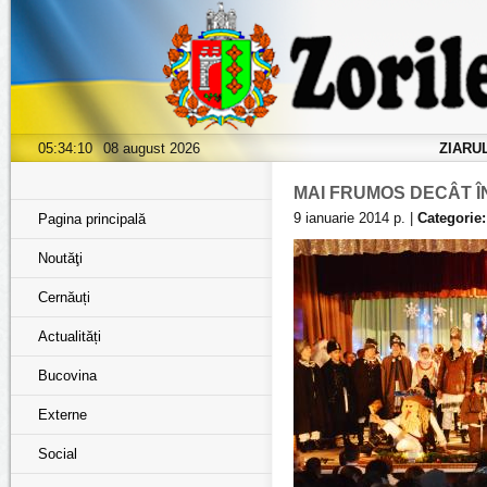
05:34:11
08 august 2026
ZIARU
MAI FRUMOS DECÂT ÎN
9 ianuarie 2014 р. |
Categorie:
Pagina principală
Noutăţi
Cernăuți
Actualități
Bucovina
Externe
Social