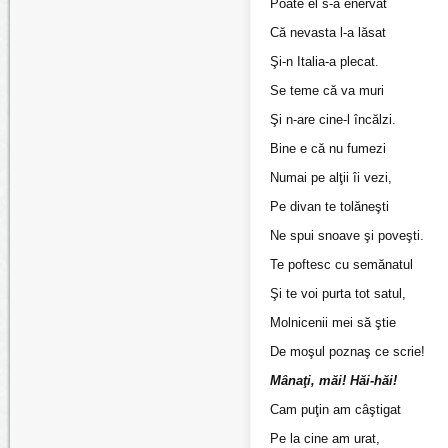
Poate el s-a enervat
Că nevasta l-a lăsat
Şi-n Italia-a plecat.
Se teme că va muri
Şi n-are cine-l încălzi.
Bine e că nu fumezi
Numai pe alţii îi vezi,
Pe divan te tolăneşti
Ne spui snoave şi poveşti.
Te poftesc cu semănatul
Şi te voi purta tot satul,
Molnicenii mei să ştie
De moşul poznaş ce scrie!
Mânaţi, măi! Hăi-hăi!
Cam puţin am câştigat
Pe la cine am urat,