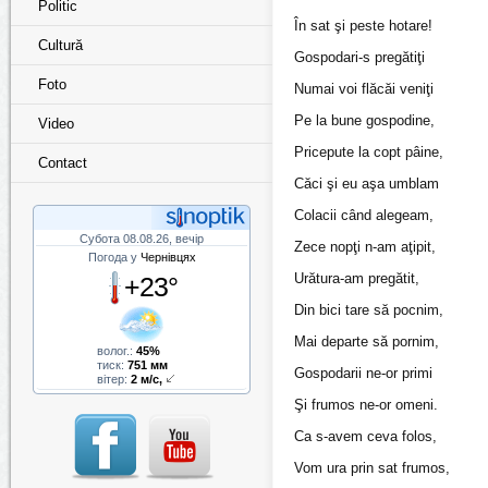
Politic
În sat şi peste hotare!
Cultură
Gospodari-s pregătiţi
Foto
Numai voi flăcăi veniţi
Pe la bune gospodine,
Video
Pricepute la copt pâine,
Contact
Căci şi eu aşa umblam
Colacii când alegeam,
Субота 08.08.26, вечір
Zece nopţi n-am aţipit,
Погода у
Чернівцях
Urătura-am pregătit,
+23°
Din bici tare să pocnim,
Mai departe să pornim,
волог.:
45%
тиск:
751 мм
Gospodarii ne-or primi
вітер:
2 м/с,
Şi frumos ne-or omeni.
Ca s-avem ceva folos,
Vom ura prin sat frumos,