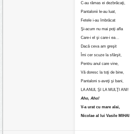
C-au rămas ei dezbrăcaţi,
Pantalonii le-au luat,
Fetele i-au îmbrăcat
Şi-acum nu mai poţi afla
Care-i el şi care-i ea…
Dacă ceva am greşit
Îmi cer scuze la sfârşit,
Pentru anul care vine,
Vă doresc la toţi de bine,
Pantaloni s-aveţi şi bani,
LA ANUL ŞI LA MULŢI ANI!
Aho, Aho!
V-a urat cu mare alai,
Nicolae al lui Vasile MIHAI