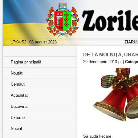
17:04:54
08 august 2026
ZIARU
DE LA MOLNIŢA, UR
29 decembrie 2013 р. |
Catego
Pagina principală
Noutăţi
Cernăuți
Actualități
Bucovina
Externe
Social
Să audă fiecare