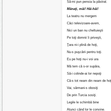
Să-mi pun pensia la păstrat.
Mânaţi, măi! Hăi-hăi!
La teatru nu mergem
Căci televizoare-avem,
Nici un ban nu cheltuieşti
Pe toţi domnii îi priveşti,
Ţara ni-i plină de hoţi,
Nu-s puşcării pentru toţi.
Eu pe hoţi nu-i voi ura
Mă tem că s-or supăra,
Să-i colinde-ai lor nepoţi
Că-s tot neam din neam de hoţ
Vai, sărmani-s obosiţi
De prin Turcia sosiţi.
Legile le schimbă bine
Atunci când lor le convine.