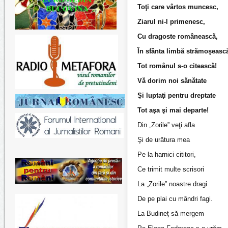
Toţi care vârtos muncesc,
Ziarul ni-l primenesc,
Cu dragoste românească,
În sfânta limbă strămoşeasc
Tot românul s-o citească!
Vă dorim noi sănătate
Şi luptaţi pentru dreptate
Tot aşa şi mai departe!
Din „Zorile” veţi afla
Şi de urătura mea
Pe la harnici cititori,
Ce trimit multe scrisori
La „Zorile” noastre dragi
De pe plai cu mândri fagi.
La Budineţ să mergem