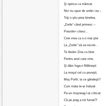
Şi opinca i-a mâncat.
Nici nu spun de unde-i ea –
Toţi o ştiu prea binelea,
„Zorile” când primesc –
Poeziile-i citesc…
Cine vrea ca s-o mai ştie
La „Zorile” să se-nscrie…
Te lăsăm Zina cu bine
Pentru anul care vine,
Şi dăm fuga-n Mălineşti
La moşul cel cu poveşti,
Moş Porfir, la ce gândeşti?
Cum mata te-ai îndurat
Pe-un moşneag l-ai criticat
Că pe prag a tot fumat?!