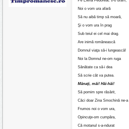
Pe Elena Fedoreac s-o urăm,
Noi o vom ura afară
Să nu aibă timp să moară,
Şi o vom ura în prag
Sub teiul ei cel mai drag.
Are inimă românească
Domnul viaţa să-i lungească!
Noi la Domnul ne-om ruga
Sănătate ca să-i dea
Să scrie cât va putea.
Mânaţi, măi! Hăi-hăi!
Să pornim spre răsărit,
Căci doar Zina Smochină ne-a p
Frumos noi o vom ura,
Opincuţe-om cumpăra,
Că motanul s-a-ndurat