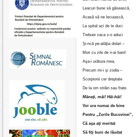
Leacuri bune să găsească,
Acasă să ne lecuiască,
La spital azi de te duci
Trebuie vaca s-o aduci
Şi-ncă pe-atâţia dolari –
Mori cu zile de n-ai bani!
Aşa-i urătura mea,
Precum mi-i şi zodia –
Scorpionii cer dreptate
De la om străin sau frate.
Mânaţi, măi! Hăi-hăi!
Voi ura numai de bine
Pentru „Zorile Bucovinei”,
Că aşa aţi meritat
Să fiţi buni de lăudat