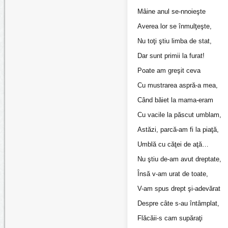
Mâine anul se-nnoieşte
Averea lor se înmulţeşte,
Nu toţi ştiu limba de stat,
Dar sunt primii la furat!
Poate am greşit ceva
Cu mustrarea aspră-a mea,
Când băiet la mama-eram
Cu vacile la păscut umblam,
Astăzi, parcă-am fi la piaţă,
Umblă cu căţei de aţă…
Nu ştiu de-am avut dreptate,
Însă v-am urat de toate,
V-am spus drept şi-adevărat
Despre câte s-au întâmplat,
Flăcăii-s cam supăraţi