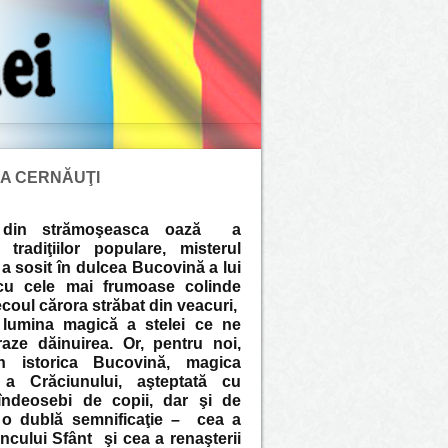
LA CERNĂUŢI
 din strămoşeasca oază a
i tradiţiilor populare, misterul
a sosit în dulcea Bucovină a lui
u cele mai frumoase colinde
coul cărora străbat din veacuri,
e lumina magică a stelei ce ne
aze dăinuirea. Or, pentru noi,
n istorica Bucovină, magica
 a Crăciunului, aşteptată cu
îndeosebi de copii, dar şi de
e o dublă semnificaţie – cea a
ncului Sfânt şi cea a renaşterii