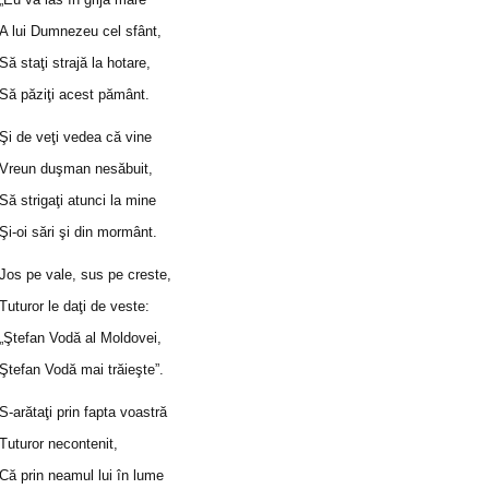
A lui Dumnezeu cel sfânt,
Să staţi strajă la hotare,
Să păziţi acest pământ.
Şi de veţi vedea că vine
Vreun duşman nesăbuit,
Să strigaţi atunci la mine
Şi-oi sări şi din mormânt.
Jos pe vale, sus pe creste,
Tuturor le daţi de veste:
„Ştefan Vodă al Moldovei,
Ştefan Vodă mai trăieşte”.
S-arătaţi prin fapta voastră
Tuturor necontenit,
Că prin neamul lui în lume