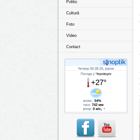
Politic
Cultură
Foto
Video
Contact
Четвер 06.08.26, ранок
Погода у
Чернівцях
+27°
волог.:
54%
тиск:
742 мм
вітер:
0 м/с,