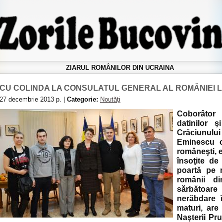
ZIARUL ROMÂNILOR DIN UCRAINA
CU COLINDA LA CONSULATUL GENERAL AL ROMÂNIEI 
27 decembrie 2013 р. |
Categorie:
Noutăţi
Coborâtor
datinilor ş
Crăciunului 
Eminescu c
româneşti, e
însoţite d
poartă pe r
românii di
sărbătoare
nerăbdare 
maturi, ar
Naşterii Pru