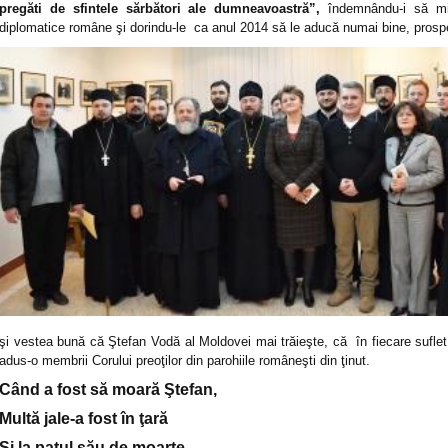
pregăti de sfintele sărbători ale dumneavoastră”,
îndemnându-i să mize
diplomatice române şi dorindu-le ca anul 2014 să le aducă numai bine, prosper
şi vestea bună că Ştefan Vodă al Moldovei mai trăieşte, că în fiecare sufl
adus-o membrii Corului preoţilor din parohiile româneşti din ţinut.
Când a fost să moară Ştefan,
Multă jale-a fost în ţară
Şi la patul său de moarte