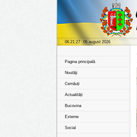
06:21:28
06 august 2026
Pagina principală
Noutăţi
Cernăuți
Actualități
Bucovina
Externe
Social