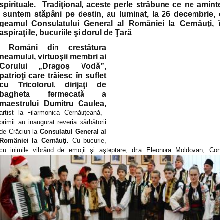
spirituale. Tradiţional, aceste perle străbune ce ne amint
suntem stăpâni pe destin, au luminat, la 26 decembrie, cu
geamul Consulatului General al României la Cernăuţi, î
aspiraţiile, bucuriile şi dorul de Ţară
.
Români din crestătura
neamului, virtuoşii membri ai
Corului „Dragoş Vodă”,
patrioţi care trăiesc în suflet
cu Tricolorul, dirijaţi de
bagheta fermecată a
maestrului Dumitru Caulea,
artist la Filarmonica Cernăuţeană,
primii au inaugurat reveria sărbătorii
de Crăciun la
Consulatul General al
României la Cernăuţi.
Cu bucurie,
cu inimile vibrând de emoţii şi aşteptare, dna Eleonora Moldovan, Con