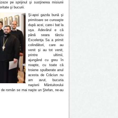
ze pe sprijinul şi susţinerea misiunii
itate şi bucurii.
Şi-apoi gazda bună şi
primitoare se cunoaşte
după acei, care-i bat la
uşa. Adevărul e că
până seara târziu
Excelenţa Sa a primit
colindători, care au
venit şi au tot venit,
printre ultimii,
ajungând cu greu în
noapte, cu toate că
troiene spulberate anul
acesta de Crăciun nu
am avut, bucuria
naşterii Mântuitorului
et de român se mai naşte un Ştefan, ne-au