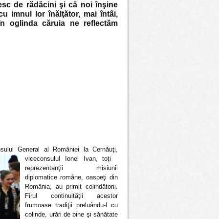
esc de rădăcini şi că noi înşine
 imnul lor înălţător, mai întâi,
n oglinda căruia ne reflectăm
sulul General al României la Cernăuţi,
viceconsulul Ionel Ivan, toţi
reprezentanţii misiunii
diplomatice române, oaspeţi din
România, au primit colindătorii.
Firul continuităţii acestor
frumoase tradiţii preluându-l cu
colinde, urări de bine şi sănătate