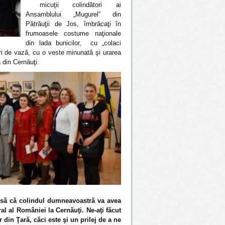
micuţii colindători ai
Ansamblului „Mugurel” din
Pătrăuţii de Jos, îmbrăcaţi în
frumoasele costume naţionale
din lada bunicilor, cu „colaci
ari de vază, cu o veste minunată şi urarea
a din Cernăuţi.
să că colindul dumneavoastră va avea
l al României la Cernăuţi. Ne-aţi făcut
 din Ţară, căci este şi un prilej de a ne