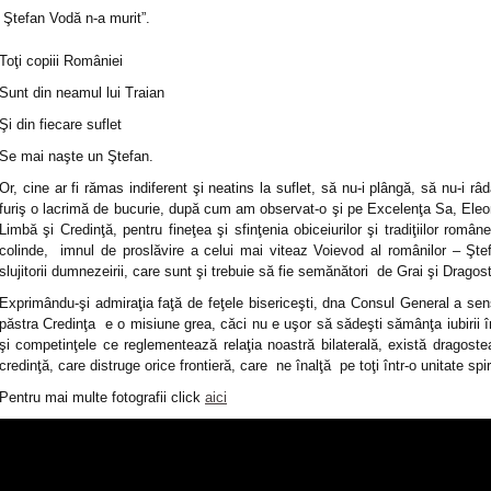
Ştefan Vodă n-a murit”.
Toţi copiii României
Sunt din neamul lui Traian
Şi din fiecare suflet
Se mai naşte un Ştefan.
Or, cine ar fi rămas indiferent şi neatins la suflet, să nu-i plângă, să nu-i râ
furiş o lacrimă de bucurie, după cum am observat-o şi pe Excelenţa Sa, Eleon
Limbă şi Credinţă, pentru fineţea şi sfinţenia obiceiurilor şi tradiţiilor român
colinde, imnul de proslăvire a celui mai viteaz Voievod al românilor – Şte
slujitorii dumnezeirii, care sunt şi trebuie să fie semănători de Grai şi Drago
Exprimându-şi admiraţia faţă de feţele bisericeşti, dna Consul General a sens
păstra Credinţa e o misiune grea, căci nu e uşor să sădeşti sămânţa iubirii în
şi competinţele ce reglementează relaţia noastră bilaterală, există dragoste
credinţă, care distruge orice frontieră, care ne înalţă pe toţi într-o unitate spi
Pentru mai multe fotografii click
aici