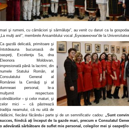
mari şi rumeni, cu cârnăciori şi sărmăluţe”, au venit cu daruri ca la gospod
„La mulţi ani!”, membrele Ansamblului vocal „
Буковиночки
”de la Universitate
Ca gazdă delicată, primitoare şi
întotdeauna bucuroasă de
oaspeţi, Excelenţa Sa, dna
Eleonora Moldovan,
impresionată până la lacrimi, din
numele Statului Român, al
Consulatului General al
României la Cernăuţi şi al
dumneaei personal, le-a
mulţumit respectuos
colindătorilor – şi celor maturi, şi
celor mici – că păstrează
tradiţia neamului, că nu uită de
rădăcini, fiecărui făcându-i parte şi de un semnificativ cadou:
„Sunt convin
succes, fiindcă aţi început de la gazde mari, precum e Consulatul Genera
o adevărată sărbătoare de suflet mie personal, colegilor mei şi oaspeţilor