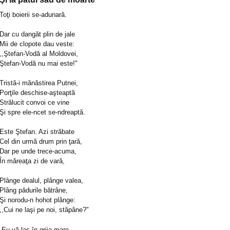
Toţi boierii se-adunară.
Dar cu dangăt plin de jale
Mii de clopote dau veste:
,,Ştefan-Vodă al Moldovei,
Ştefan-Vodă nu mai este!"
Tristă-i mănăstirea Putnei,
Porţile deschise-aşteaptă
Strălucit convoi ce vine
Şi spre ele-ncet se-ndreaptă.
Este Ştefan. Azi străbate
Cel din urmă drum prin ţară,
Dar pe unde trece-acuma,
În măreaţa zi de vară,
Plânge dealul, plânge valea,
Plâng pădurile bătrâne,
Şi norodu-n hohot plânge:
,,Cui ne laşi pe noi, stăpâne?"
„Eu vă las în grija mare