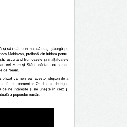
dă şi să-i cânte inima, să nu-şi şteargă pe
ora Moldovan, prelinsă din iubirea pentru
eşti, ascultând frumoasele şi înălţătoarele
fan cel Mare şi Sfânt, cântate cu har de
ste de Neam.
ibilizat că menirea acestor slujitori de a
 sufletele oamenilor. Or, dincolo de legile
a ce ne întăreşte şi ne uneşte în crez şi
rituală a poporului român.