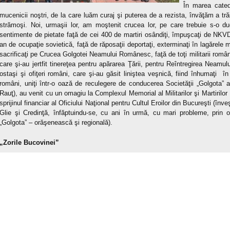
În marea catedr
mucenicii noştri, de la care luăm curaj şi puterea de a rezista, învăţăm a tră
strămoşi. Noi, urmaşii lor, am moştenit crucea lor, pe care trebuie s-o d
sentimente de pietate faţă de cei 400 de martiri osândiţi, împuşcaţi de NKVD-
an de ocupaţie sovietică, faţă de răposaţii deportaţi, exterminaţi în lagărele mor
sacrificaţi pe Crucea Golgotei Neamului Românesc, faţă de toţi militarii români
care şi-au jertfit tinereţea pentru apărarea Ţării, pentru Reîntregirea Neamul
ostaşi şi ofiţeri români, care şi-au găsit liniştea veşnică, fiind înhumaţi în C
români, uniţi într-o oază de reculegere de conducerea Societăţii „Golgota” a
Rauţ), au venit cu un omagiu la Complexul Memorial al Militarilor şi Martirilo
sprijinul financiar al Oficiului Naţional pentru Cultul Eroilor din Bucureşti (înve
Glie şi Credinţă, înfăptuindu-se, cu ani în urmă, cu mari probleme, prin o
„Golgota” – orăşenească şi regională).
„Zorile Bucovinei”