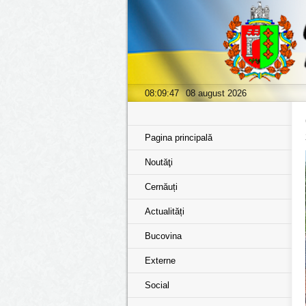
08:09:48
08 august 2026
Pagina principală
Noutăţi
Cernăuți
Actualități
Bucovina
Externe
Social