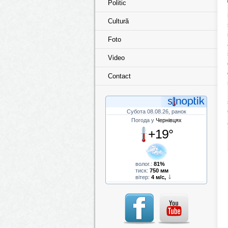
Politic
Cultură
Foto
Video
Contact
Субота 08.08.26, ранок
Погода у
Чернівцях
+19°
волог.:
81%
тиск:
750 мм
вітер:
4 м/с,