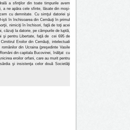
ală a sfinţilor din toate timpurile avem
i, a ne apăra cele sfinte, lăsate din moşi-
ucem cu demnitate. Cu simţul datoriei şi
işti în închisoarea din Cernăuţi în primul
ţii, nimiciţi în închisori, faţă de toţi acei
, căzuţi la datorie, pe câmpurile de luptă,
ui şi pentru Libertate, faţă de cei 695 de
imitirul Eroilor din Cernăuţi, intelectuali
 românilor din Ucraina (preşedinte Vasile
r Români din capitala Bucovinei, înălţat cu
şnicirea eroilor orfani, care au murit pentru
sârdia şi insistenţa celor două Societăţi