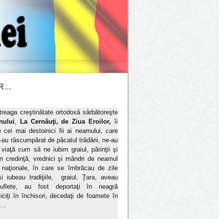
OR…
treaga creştinătate ortodoxă sărbătoreşte
nului
,
La Cernăuţi, de Ziua Eroilor,
îi
ei mai destoinici fii ai neamului, care
ne-au răscumpărat de păcatul trădării, ne-au
 viaţă cum să ne iubim graiul, părinţii şi
 în credinţă, vrednici şi mândri de neamul
e naţionale, în care se îmbrăcau de zile
şi iubeau tradiţiile, graiul, Ţara, aveau
uflete, au fost deportaţi în neagră
miciţi în închisori, decedaţi de foamete în
i …