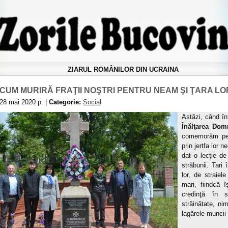
ZIARUL ROMÂNILOR DIN UCRAINA
CUM MURIRĂ FRAŢII NOŞTRI PENTRU NEAM ŞI ŢARA L
28 mai 2020 р. |
Categorie:
Social
Astăzi, сând în
Înălţarea Dom
comemorăm pe c
prin jertfa lor 
dat o lecţie de
străbunii. Tari
lor, de straiel
mari, fiindcă î
credinţă în s
străinătate, ni
lagărele munci