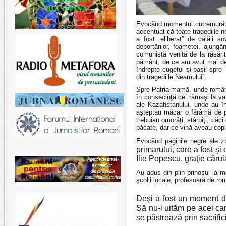
Evocând momentul cutremurător 
accentuat că toate tragediile n
a fost „eliberat” de călăii so
deportărilor, foametei, ajung
comunistă venită de la răsări
pământ, de ce am avut mai de p
îndrepte cugetul şi paşii spr
din tragediile Neamului”.
Spre Patria-mamă, unde românii 
în consecinţă cei rămaşi la vat
ale Kazahstanului, unde au în
aşteptau măcar o fărâmă de p
trebuiau omorâţi, stârpiţi, că
păcate, dar ce vină aveau copii
Evocând p
aginile negre ale z
primarului, care a fost şi
Ilie Popescu, graţie căruia
Au adus din plin prinosul la 
şcolii locale, profesoară de ro
Deşi a fost un moment de
Să nu-i uităm pe acei car
se păstrează prin sacrific