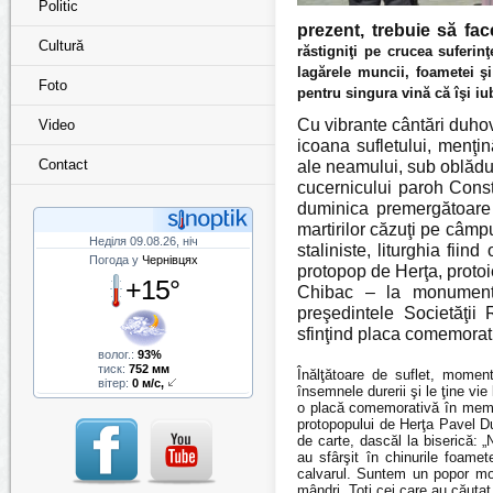
Politic
prezent, trebuie să fa
Cultură
răstigniţi pe crucea suferin
lagărele muncii, foametei ş
Foto
pentru singura vină că îşi iu
Cu vibrante cântări duhovn
Video
icoana sufletului, menţin
Contact
ale neamului, sub oblădui
cucernicului paroh Const
duminica premergătoare 
martirilor căzuţi pe câmpul
Неділя 09.08.26, ніч
staliniste, liturghia fii
Погода у
Чернівцях
protopop de Herţa, protoi
+15°
Chibac – la monumentul
preşedintele Societăţii
sfinţind placa comemorativ
волог.:
93%
тиск:
752 мм
Înălţătoare de suflet, momen
вітер:
0 м/с,
însemnele durerii şi
le ţine vie 
o placă comemorativă în memori
protopopului de Herţa Pavel Dum
de carte, dascăl la biserică: 
au sfârşit în chinurile foame
calvarul. Suntem un popor mo
mândri. Toţi cei care au căuta