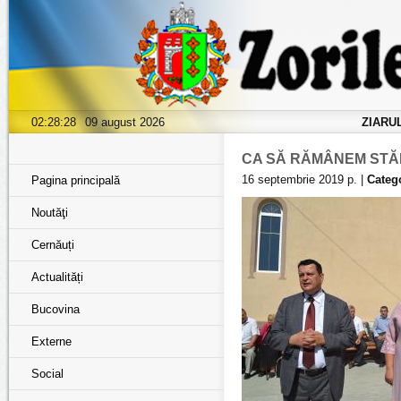
02:28:30
09 august 2026
ZIARU
CA SĂ RĂMÂNEM STĂ
16 septembrie 2019 р. |
Catego
Pagina principală
Noutăţi
Cernăuți
Actualități
Bucovina
Externe
Social