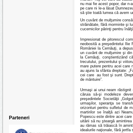
nu mai fie acest popor, dar n-
pe care ni le-a lăsat Dumnezeu
să ştie toată lumea că avem un 
Un cuvânt de mulţumire consăte
străinătate, fără morminte şi 
cucernicilor părinţi pentru înăl
Impresionat de pitorescul comu
neobosită a preşedintelui Ili
României la Cernăuţi, a depus
un cuvânt de mulţumire şi din
la Cernăuţi, conştientizând c
trecutului, prezentului şi viito
mare putere pentru acei care nu 
au ajuns la sfânta dreptate: „F
cei care au fost şi sunt. Drept
de mântuire”.
Urmaşi ai unui neam răstignit d
căruia să-şi modeleze deve
preşedintele Societăţii „Golg
urmaşilor, speranţa se trans
orizonturi pentru sufletul de m
martirilor se înalţă azi Neam
Popescu este dintre acei care n
Parteneri
uitării să nu şteargă amintire
au rămas să trăiască în aminti
idealurile naţionale, f
ără jertfa