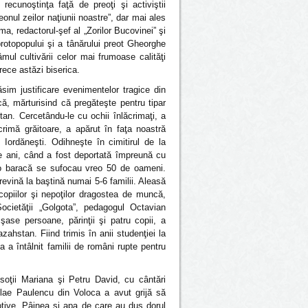
cunoştinţa faţă de preoţi şi activiştii
onul zeilor naţiunii noastre”, dar mai ales
ma, redactorul-şef al „Zorilor Bucovinei” şi
protopopului şi a tânărului preot Gheorghe
mul cultivării celor mai frumoase calităţi
trece astăzi biserica.
im justificare evenimentelor tragice din
ă, mărturisind că pregăteşte pentru tipar
an. Cercetându-le cu ochii înlăcrimaţi, a
acrimă grăitoare, a apărut în faţa noastră
Iordăneşti. Odihneşte în cimitirul de la
e ani, când a fost deportată împreună cu
tr-o baracă se sufocau vreo 50 de oameni.
revină la baştină numai 5-6 familii. Aleasă
copiilor şi nepoţilor dragostea de muncă,
cietăţii „Golgota”, pedagogul Octavian
şase persoane, părinţii şi patru copii, a
zahstan. Fiind trimis în anii studenţiei la
 a întâlnit familii de români rupte pentru
soţii Mariana şi Petru David, cu cântări
icolae Paulencu din Voloca a avut grijă să
otive. Pâinea şi apa de care au dus dorul