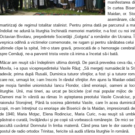
manifestarea d
în curtea Biser
Maidan, or. Stor
asemănare, căci
martirizaţi de regimul totalitar stalinist. Pentru prima dată pe parcursul a 
îndoliat ne adună la liturghia închinată memoriei martirilor, n-a fost cu noi in
Octavian Bivolaru, preşedintele Societăţii „Golgota” a românilor din Ucraina. 
veşnica odihnă a victimelor comemorate, ne rugam şi pentru sănătatea celui c
ultimele clipe la spital, într-o stare gravă, provocată de o hemoragie cerebr
spre Cernăuţi, ne-a parvenit trista veste că inima a încetat să-i bată.
Măcar am reuşit să-i îndeplinim ultima dorinţă. De parcă prevedea ceva rău
Movila, i-a spus vicepreşedintelui Vasile Răuţ: „Să mergeţi numaidecât la Sto
adevăr, prima după Rusalii, Duminica tuturor sfinţilor, a fost şi a tuturor ro
care noi, urmaşii lor, i-am înscris în rândul sfinţilor. Am ajuns la Maidan odată
pe moşia familiei unionistului Iancu Flondor, când enoriaşii, oameni ai lo
liturghie. Unii, mai tineri, au urcat pe biciclete (cel mai popular mijloc d
Oameni mai în vârstă au rămas în aşteptarea preotului Vasile Covalciuc, pa
raionului Storojineţ. Până la sosirea părintelui Vasile, care în acea dumini
copii, m-am întreţinut cu enoriaşe ale Bisericii de la Maidan, impresionată d
de 1940, Maria Moţac, Elena Rodinciuc, Maria Curic, n-au reuşit să umbl
păstrat-o curată, învăţându-i şi pe copii să vorbească româneşte. De mici se
ascultă cuvântul Domnului în limba maternă. Când prea tare le dor oasele şi
postul de radio ortodox Trinitas, fericite să audă sfânta liturghie în română.