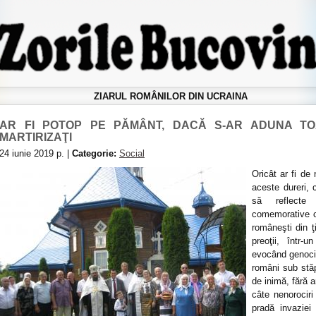
ZIARUL ROMÂNILOR DIN UCRAINA
AR FI POTOP PE PĂMÂNT, DACĂ S-AR ADUNA TO
MARTIRIZAŢI
24 iunie 2019 р. |
Categorie:
Social
Oricât ar fi de 
aceste dureri, 
să reflecte
comemorative ce
româneşti din ţ
preoţii, într-
evocând genocid
români sub stăp
de inimă, fără 
câte nenorociri
pradă invaziei 