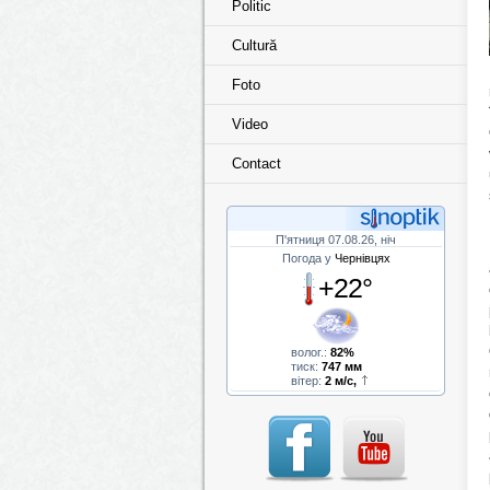
Politic
Cultură
Foto
Video
Contact
П'ятниця 07.08.26, ніч
Погода у
Чернівцях
+22°
волог.:
82%
тиск:
747 мм
вітер:
2 м/с,