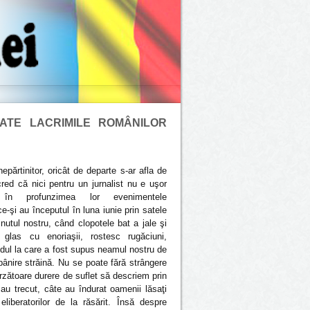
ATE LACRIMILE ROMÂNILOR
nepărtinitor, oricât de departe s-ar afla de
cred că nici pentru un jurnalist nu e uşor
 în profunzimea lor evenimentele
-şi au începutul în luna iunie prin satele
inutul nostru, când clopotele bat a jale şi
un glas cu enoriaşii, rostesc rugăciuni,
ul la care a fost supus neamul nostru de
ânire străină. Nu se poate fără strângere
arzătoare durere de suflet să descriem prin
 au trecut, câte au îndurat oamenii lăsaţi
eliberatorilor de la răsărit. Însă despre