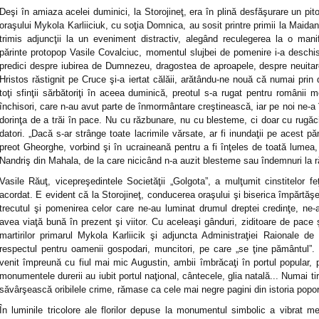
Deşi în amiaza acelei duminici, la Storojineţ, era în plină desfăşurare un pitore
oraşului Mykola Karliiciuk, cu soţia Domnica, au sosit printre primii la Maidan.
trimis adjuncţii la un eveniment distractiv, alegând reculegerea la o manife
părinte protopop Vasile Covalciuc, momentul slujbei de pomenire i-a deschis 
predici despre iubirea de Dumnezeu, dragostea de aproapele, despre neuitare 
Hristos răstignit pe Cruce şi-a iertat călăii, arătându-ne nouă că numai prin
toţi sfinţii sărbătoriţi în aceea duminică, preotul s-a rugat pentru românii m
închisori, care n-au avut parte de înmormântare creştinească, iar pe noi ne-a 
dorinţa de a trăi în pace. Nu cu răzbunare, nu cu blesteme, ci doar cu rugăc
datori. „Dacă s-ar strânge toate lacrimile vărsate, ar fi inundaţii pe acest pă
preot Gheorghe, vorbind şi în ucraineană pentru a fi înţeles de toată lumea,
Nandriş din Mahala, de la care nicicând n-a auzit blesteme sau îndemnuri la 
Vasile Răuţ, vicepreşedintele Societăţii „Golgota”, a mulţumit cinstitelor feţ
acordat. E evident că la Storojineţ, conducerea oraşului şi biserica împărtăşe
trecutul şi pomenirea celor care ne-au luminat drumul dreptei credinţe, ne
avea viaţă bună în prezent şi viitor. Cu aceleaşi gânduri, ziditoare de pace 
martirilor primarul Mykola Karliicik şi adjuncta Administraţiei Raionale d
respectul pentru oamenii gospodari, muncitori, pe care „se ţine pământul
venit împreună cu fiul mai mic Augustin, ambii îmbrăcaţi în portul popular, 
monumentele durerii au iubit portul naţional, cântecele, glia natală... Numai t
săvârşească oribilele crime, rămase ca cele mai negre pagini din istoria popor
În luminile tricolore ale florilor depuse la monumentul simbolic a vibrat mes