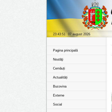
23:43:51
07 august 2026
Pagina principală
Noutăţi
Cernăuți
Actualități
Bucovina
Externe
Social