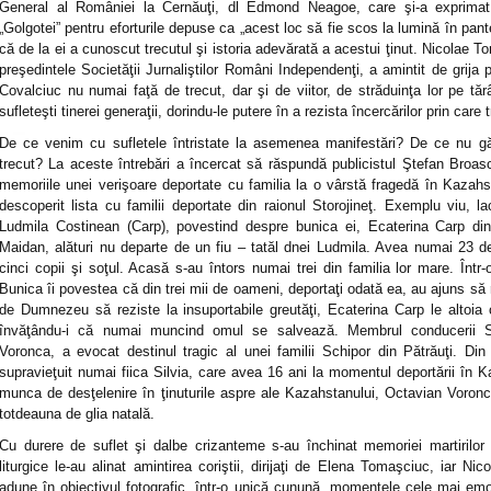
General al României la Cernăuţi, dl Edmond Neagoe, care şi-a exprimat re
„Golgotei” pentru eforturile depuse ca „acest loc să fie scos la lumină în pante
că de la ei a cunoscut trecutul şi istoria adevărată a acestui ţinut. Nicolae To
preşedintele Societăţii Jurnaliştilor Români Independenţi, a amintit de grija 
Covalciuc nu numai faţă de trecut, dar şi de viitor, de străduinţa lor pe tărâ
sufleteşti tinerei generaţii, dorindu-le putere în a rezista încercărilor prin care 
De ce venim cu sufletele întristate la asemenea manifestări? De ce nu găs
trecut? La aceste întrebări a încercat să răspundă publicistul Ştefan Broasc
memoriile unei verişoare deportate cu familia la o vârstă fragedă în Kazahst
descoperit lista cu familii deportate din raionul Storojineţ. Exemplu viu, l
Ludmila Costinean (Carp), povestind despre bunica ei, Ecaterina Carp din 
Maidan, alături nu departe de un fiu – tatăl dnei Ludmila. Avea numai 23 d
cinci copii şi soţul. Acasă s-au întors numai trei din familia lor mare. În
Bunica îi povestea că din trei mii de oameni, deportaţi odată ea, au ajuns să 
de Dumnezeu să reziste la insuportabile greutăţi, Ecaterina Carp le altoia 
învăţându-i că numai muncind omul se salvează. Membrul conducerii So
Voronca, a evocat destinul tragic al unei familii Schipor din Pătrăuţi. Din 
supravieţuit numai fiica Silvia, care avea 16 ani la momentul deportării în Ka
munca de desţelenire în ţinuturile aspre ale Kazahstanului, Octavian Voronca
totdeauna de glia natală.
Cu durere de suflet şi dalbe crizanteme s-au închinat memoriei martirilor 
liturgice le-au alinat amintirea coriştii, dirijaţi de Elena Tomaşciuc, iar N
adune în obiectivul fotografic, într-o unică cunună, momentele cele mai em