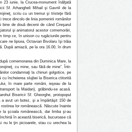
in 23 iunie, la Crucea-monument înălţată
icii Sf. Arhangheli Mihail şi Gavriil de la
ojineţ, scriu cu un tremur şi tristeţe fără
 trece dincolo de linia pomenirii românilor
mai bine de două decenii de când Cireşarul
iţiatorul şi animatorul acestor comemorări,
În timp ce, în unison cu rugăciunile pentru
are ne lipsea, Octavian Bivolaru îşi trăia
ală. După amiază, pe la ora 16.00, în drum
, după comemorarea din Duminica Mare, la
rojineţ, cu mine, sau fără de mine”. Într-
mânilor condamnaţi la chinuri golgotice, pe
 cu încheierea slujbei la Biserica ctitorită
cului, în mare parte români, ieşeau de la
e transport la Maidan), grăbindu-se acasă.
rohul Bisericii Sf. Gheorghe, protopopul
că a avut un botez, şi a împărtăşit 150 de
e rostirea lor românească. Născute înainte
e la şcoala românească, dar limba şi-au
 închină în această biserică, bucuroase că
 nu le ţin picioarele, stau cu urechea la