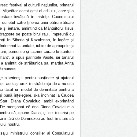
sc festival al culturii naţiunilor, primarul
 Mişcător acest gest al edilului, care şi-a
stare învăluită în tristeţe. Cucernicului
sufletul către ţinerea unei pătrunzătoare
şi iertare, amintind că Mântuitorul Iisus
 dragoste se poate birui răul. Împreună cu
orţi în Siberia şi Kazahstan, în lagăre şi
îndemnat la unitate, iubire de aproapele şi
iuni, pomenire şi lacrimi curate le suntem
mânt”, a spus părintele Vasile, iar tânărul
 a amintit de străbunica sa, martira Aniţa
răzbunare.
e bisericeşti pentru susţinere şi ajutorul
sc acelaşi crez în străduinţa de a nu uita
-au lăsat un model de demnitate pentru a
şi bună înţelegere, s-a închinat la Crucea
e Stat, Diana Covalciuc, ambii exprimând
”. De menţionat că dna Diana Covalciuc a
pentru că, spune Diana, şi cei înscrişi pe
iranii fără de Dumnezeu au fost în stare să
ului nostru.
ajul ministrului consilier al Consulatului