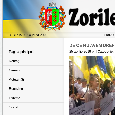
01:45:16
07 august 2026
ZIARU
DE CE NU AVEM DREP
25 aprilie 2018 р. |
Categorie:
Pagina principală
Noutăţi
Cernăuți
Actualități
Bucovina
Externe
Social