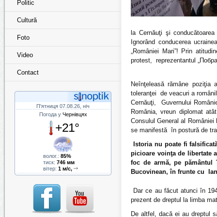
Politic
Cultură
la Cernăuţi şi conducătoarea
Foto
Ignorând conducerea ucrainea
„României Mari”! Prin atitudi
Video
protest, reprezentantul „Побра
Contact
Neînţeleasă rămâne poziţia a
toleranţei de veacuri a românilo
Cernăuţi, Guvernului Românie
П'ятниця 07.08.26, ніч
România, vreun diplomat atât
Погода у
Чернівцях
Consulul General al României la
+21°
se manifestă în postură de tra
Istoria nu poate fi falsific
picioare voinţa de libertate
волог.:
85%
foc de armă, pe pământul 
тиск:
746 мм
вітер:
1 м/с,
Bucovinean, în frunte cu
Ian
Dar ce au făcut atunci în 1940
prezent de dreptul la limba mat
De altfel, dacă ei au dreptul